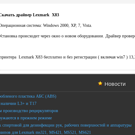
Скачать драйвер Lexmark X83
Операционная система: Windows 2000, XP, 7, Vista.
Установка происходит через окно о новом оборудовании. Драйвер провер
 принтера Lexmark X83 бесплатно и без регистрации ( включая win7 ) 13
Новости
робленого пластика АБС (ABS)
 наличии L3+ и T17
 производство рециркуляторов
ружаются в прежнем режиме
 спиртовой для дезинфекции рук, рабочих поверхностей и аппаратуры
чипов для Lexmark ms321, MS421, MS521, MS621