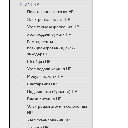
ЗИП HP
Печатающая головка HP
Электронная плата HP
Узел термозакрепления HP
Узел подачи бумаги HP
Ремни, ленты
позиционирования, диски
энкодера HP
Шлейфы HP
Узел подачи чернил HP
Модули памяти HP
Шестеренки HP
Подшипники (бушинги) HP
Блоки питания HP
Электродвигатели и соленоиды
HP
Узел сканирования HP
Датчики HP