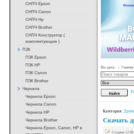
СНПЧ Epson
СНПЧ Canon
СНПЧ Hp
СНПЧ Brother
СНПЧ Конструктор (
комплектующие )
ПЗК
ПЗК Epson
ПЗК HP
Вы здесь:
Главная
ПЗК Canon
ПЗК Brother
Чернила
Р
Чернила Epson
Чернила Canon
Категория:
Драйв
Чернила HP
Скачать д
Чернила Brother
Чернила Epson, Canon, HP в
Создано 12.08