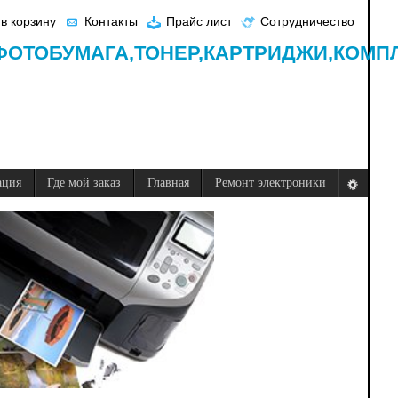
в корзину
Контакты
Прайс лист
Сотрудничество
ФОТОБУМАГА,
ТОНЕР,
КАРТРИДЖИ,
КОМП
ация
Где мой заказ
Главная
Ремонт электроники