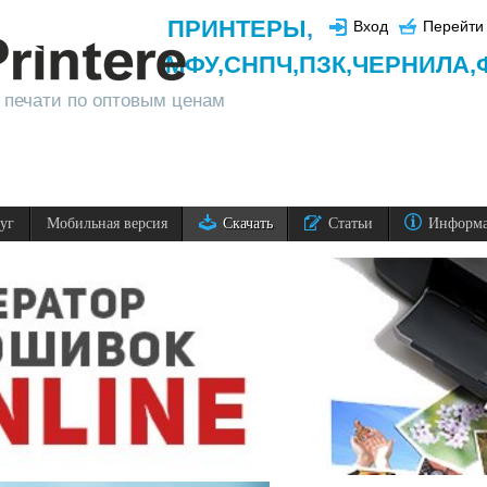
ПРИНТЕРЫ
,
Вход
Перейти 
МФУ,
СНПЧ,
ПЗК,
ЧЕРНИЛА,
 печати по оптовым ценам
луг
Мобильная версия
Скачать
Статьи
Информ