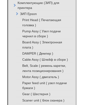
Комплектующие (ЗИП) для
принтера
ЗИП Epson
Print Head ( Печатающая
головка )
Pump Assy ( Узел подачи
чернил в сборе )
Board Assy ( Электронная
плата )
DAMPER ( Демпер )
Cable Assy ( Шлейф в сборе )
Belt, Scale ( ремень каретки,
лента позиционирования )
Motor Assy ( двигатель )
Paper feed unit ( узел подачи
бумаги )
Gear ( Шестерня )
Scaner unit ( блок сканера )