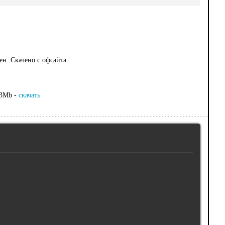
ен. Скачено с офсайта
,3Mb -
скачать