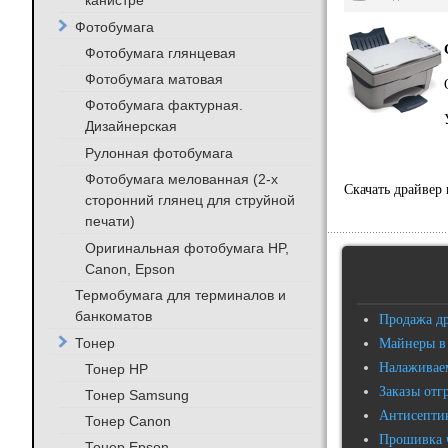
канистре
Фотобумага
Фотобумага глянцевая
Фотобумага матовая
Фотобумага фактурная.
Дизайнерская
Рулонная фотобумага
Фотобумага мелованная (2-х
Скачать драйвер
сторонний глянец для струйной
печати)
Оригинальная фотобумага HP,
Canon, Epson
Термобумага для терминалов и
банкоматов
Продажа д
Тонер
Майнеры в
Налаживаем
Тонер HP
Заказы отг
Тонер Samsung
Антисептик
Тонер Canon
Прошивка 
Тонер Epson