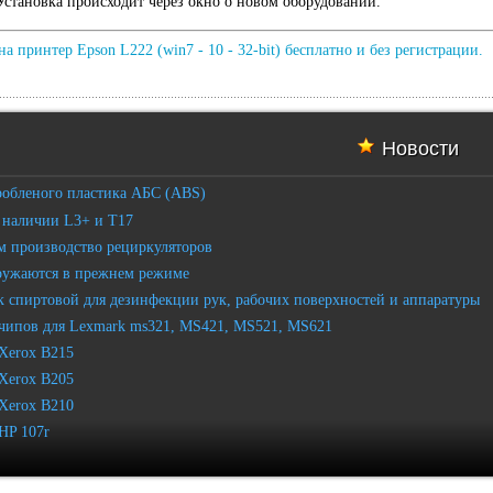
Установка происходит через окно о новом оборудовании.
на принтер Epson L222 (win7 - 10 - 32-bit) бесплатно и без регистрации.
Новости
робленого пластика АБС (ABS)
 наличии L3+ и T17
 производство рециркуляторов
ружаются в прежнем режиме
 спиртовой для дезинфекции рук, рабочих поверхностей и аппаратуры
чипов для Lexmark ms321, MS421, MS521, MS621
Xerox B215
Xerox B205
Xerox B210
HP 107r