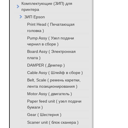
Комплектующие (ЗИП) для
принтера
ЗИП Epson
Print Head ( Печатающая
головка )
Pump Assy ( Узел подачи
чернил в сборе )
Board Assy ( Электронная
плата )
DAMPER ( Демпер )
Cable Assy ( Шлейф в сборе )
Belt, Scale ( ремень каретки,
лента позиционирования )
Motor Assy ( двигатель )
Paper feed unit ( узел подачи
бумаги )
Gear ( Шестерня )
Scaner unit ( блок сканера )