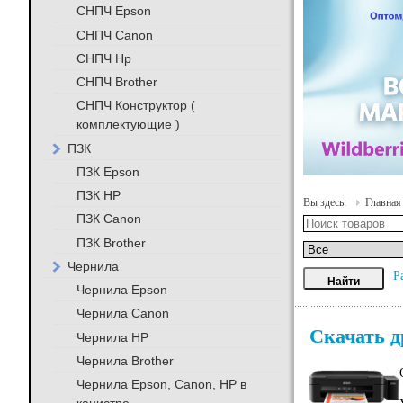
СНПЧ Epson
СНПЧ Canon
СНПЧ Hp
СНПЧ Brother
СНПЧ Конструктор (
комплектующие )
ПЗК
ПЗК Epson
ПЗК HP
Вы здесь:
Главная
ПЗК Canon
ПЗК Brother
Чернила
Р
Чернила Epson
Чернила Canon
Скачать др
Чернила HP
Чернила Brother
Чернила Epson, Canon, HP в