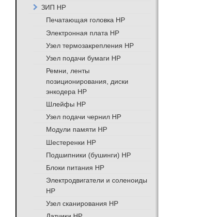
ЗИП HP
Печатающая головка HP
Электронная плата HP
Узел термозакрепления HP
Узел подачи бумаги HP
Ремни, ленты
позиционирования, диски
энкодера HP
Шлейфы HP
Узел подачи чернил HP
Модули памяти HP
Шестеренки HP
Подшипники (бушинги) HP
Блоки питания HP
Электродвигатели и соленоиды
HP
Узел сканирования HP
Датчики HP