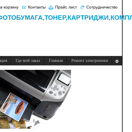
в корзину
Контакты
Прайс лист
Сотрудничество
ФОТОБУМАГА,
ТОНЕР,
КАРТРИДЖИ,
КОМП
ация
Где мой заказ
Главная
Ремонт электроники