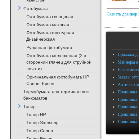
канистре
Фотобумага
Скачать драйвер 
Фотобумага глянцевая
Фотобумага матовая
Фотобумага фактурная.
Дизайнерская
Рулонная фотобумага
Продажа д
Фотобумага мелованная (2-х
сторонний глянец для струйной
Майнеры в
печати)
Налаживаем
Оригинальная фотобумага HP,
Заказы отг
Canon, Epson
Антисептик
Термобумага для терминалов и
Прошивка 
банкоматов
Прошивка 
Тонер
Прошивка 
Тонер HP
Прошивка 
Прошивка 
Тонер Samsung
Тонер Canon
Тонер Epson