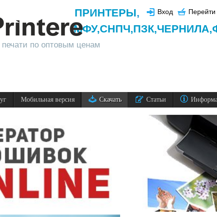
ПРИНТЕРЫ
,
Вход
Перейти 
МФУ,
СНПЧ,
ПЗК,
ЧЕРНИЛА,
 печати по оптовым ценам
луг
Мобильная версия
Скачать
Статьи
Информ