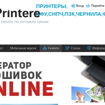
ПРИНТЕРЫ
,
Вход
Перейти 
МФУ,
СНПЧ,
ПЗК,
ЧЕРНИЛА,
 печати по оптовым ценам
луг
Мобильная версия
Скачать
Статьи
Информ