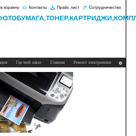
в корзину
Контакты
Прайс лист
Сотрудничество
ФОТОБУМАГА,
ТОНЕР,
КАРТРИДЖИ,
КОМП
ация
Где мой заказ
Главная
Ремонт электроники