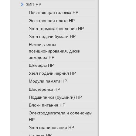
ЗИП HP
Печатающая головка HP
Электронная плата HP
Узел термозакрепления HP
Узел подачи бумаги HP
Ремни, ленты
позиционирования, диски
энкодера HP
Шлейфы HP
Узел подачи чернил HP
Модули памяти HP
Шестеренки HP
Подшипники (бушинги) HP
Блоки питания HP
Электродвигатели и соленоиды
HP
Узел сканирования HP
Датчики HP