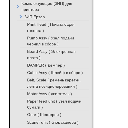
Комплектующие (ЗИП) для
принтера
ЗИП Epson
Print Head ( Печатающая
головка )
Pump Assy ( Узел подачи
чернил в сборе )
Board Assy ( Электронная
плата )
DAMPER ( Демпер )
Cable Assy ( Шлейф в сборе )
Belt, Scale ( ремень каретки,
лента позиционирования )
Motor Assy ( двигатель )
Paper feed unit ( узел подачи
бумаги )
Gear ( Шестерня )
Scaner unit ( блок сканера )