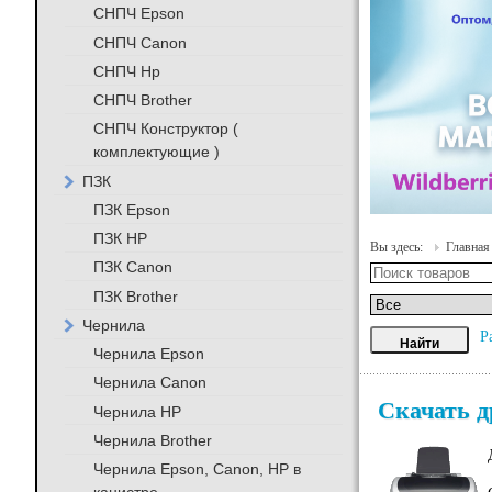
СНПЧ Epson
СНПЧ Canon
СНПЧ Hp
СНПЧ Brother
СНПЧ Конструктор (
комплектующие )
ПЗК
ПЗК Epson
ПЗК HP
Вы здесь:
Главная
ПЗК Canon
ПЗК Brother
Чернила
Р
Чернила Epson
Чернила Canon
Скачать д
Чернила HP
Чернила Brother
Чернила Epson, Canon, HP в