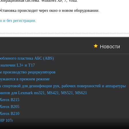
Операционная система: Windows XP, 7, Vista.
Установка происходит через окно о новом оборудовании.
о и без регистрации.
Новости
робленого пластика АБС (ABS)
 наличии L3+ и T17
 производство рециркуляторов
ружаются в прежнем режиме
 спиртовой для дезинфекции рук, рабочих поверхностей и аппаратуры
чипов для Lexmark ms321, MS421, MS521, MS621
Xerox B215
Xerox B205
Xerox B210
HP 107r