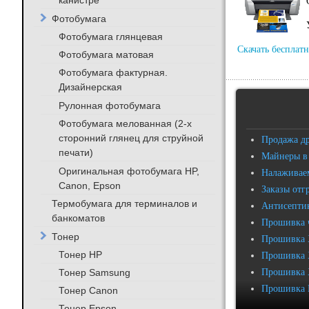
канистре
Фотобумага
Фотобумага глянцевая
Скачать бесплатн
Фотобумага матовая
Фотобумага фактурная.
Дизайнерская
Рулонная фотобумага
Фотобумага мелованная (2-х
сторонний глянец для струйной
Продажа д
печати)
Майнеры в
Оригинальная фотобумага HP,
Налаживаем
Canon, Epson
Заказы отг
Термобумага для терминалов и
Антисептик
банкоматов
Прошивка 
Тонер
Прошивка 
Тонер HP
Прошивка 
Тонер Samsung
Прошивка 
Прошивка 
Тонер Canon
Тонер Epson