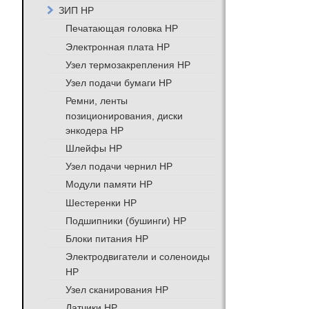
ЗИП HP
Печатающая головка HP
Электронная плата HP
Узел термозакрепления HP
Узел подачи бумаги HP
Ремни, ленты
позиционирования, диски
энкодера HP
Шлейфы HP
Узел подачи чернил HP
Модули памяти HP
Шестеренки HP
Подшипники (бушинги) HP
Блоки питания HP
Электродвигатели и соленоиды
HP
Узел сканирования HP
Датчики HP