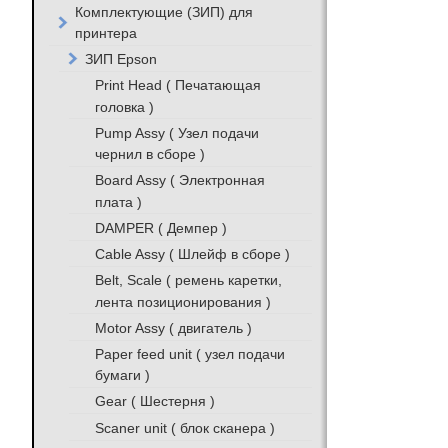
Комплектующие (ЗИП) для
принтера
ЗИП Epson
Print Head ( Печатающая
головка )
Pump Assy ( Узел подачи
чернил в сборе )
Board Assy ( Электронная
плата )
DAMPER ( Демпер )
Cable Assy ( Шлейф в сборе )
Belt, Scale ( ремень каретки,
лента позиционирования )
Motor Assy ( двигатель )
Paper feed unit ( узел подачи
бумаги )
Gear ( Шестерня )
Scaner unit ( блок сканера )