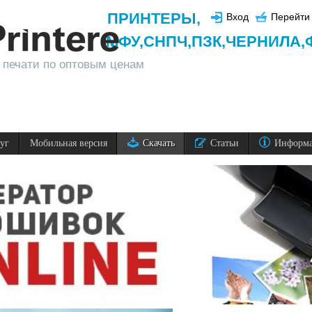
ПРИНТЕРЫ
,
Вход
Перейти 
МФУ,
СНПЧ,
ПЗК,
ЧЕРНИЛА,
 печати по оптовым ценам
луг
Мобильная версия
Скачать
Статьи
Информ