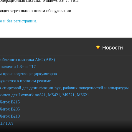
Операционная система: Windows XP, 7, Vista.
ходит через окно о новом оборудовании.
о и без регистрации.
Новости
робленого пластика АБС (ABS)
 наличии L3+ и T17
 производство рециркуляторов
ружаются в прежнем режиме
 спиртовой для дезинфекции рук, рабочих поверхностей и аппаратуры
чипов для Lexmark ms321, MS421, MS521, MS621
Xerox B215
Xerox B205
Xerox B210
HP 107r