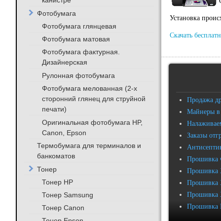
канистре
Фотобумага
Установка проис
Фотобумага глянцевая
Скачать бесплатн
Фотобумага матовая
Фотобумага фактурная.
Дизайнерская
Рулонная фотобумага
Фотобумага мелованная (2-х
сторонний глянец для струйной
Продажа д
печати)
Майнеры в
Оригинальная фотобумага HP,
Налаживаем
Canon, Epson
Заказы отг
Термобумага для терминалов и
Антисептик
банкоматов
Прошивка 
Тонер
Прошивка 
Тонер HP
Прошивка 
Тонер Samsung
Прошивка 
Прошивка 
Тонер Canon
Тонер Epson