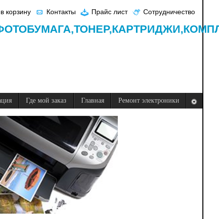
в корзину
Контакты
Прайс лист
Сотрудничество
ФОТОБУМАГА,
ТОНЕР,
КАРТРИДЖИ,
КОМП
ация
Где мой заказ
Главная
Ремонт электроники