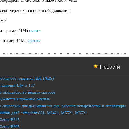
Операционная система: Windows XP, 7, Vista.
ходит через окно о новом оборудовании.
17Mb
а - размер 11Mb
скачать
 - размер 9,1Mb
скачать
Новости
робленого пластика АБС (ABS)
 наличии L3+ и T17
 производство рециркуляторов
ружаются в прежнем режиме
 спиртовой для дезинфекции рук, рабочих поверхностей и аппаратуры
чипов для Lexmark ms321, MS421, MS521, MS621
Xerox B215
Xerox B205