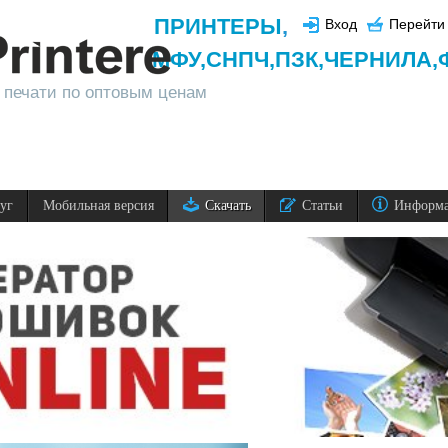
ПРИНТЕРЫ
,
Вход
Перейти 
МФУ,
СНПЧ,
ПЗК,
ЧЕРНИЛА,
 печати по оптовым ценам
луг
Мобильная версия
Скачать
Статьи
Информ