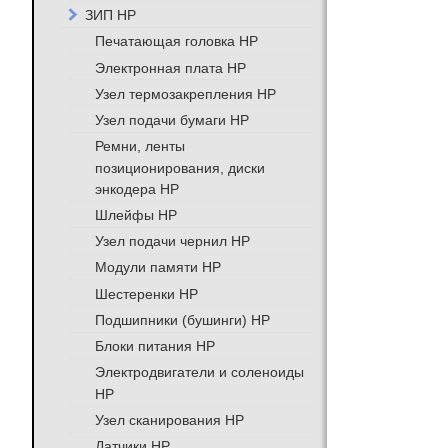
ЗИП HP
Печатающая головка HP
Электронная плата HP
Узел термозакрепления HP
Узел подачи бумаги HP
Ремни, ленты
позиционирования, диски
энкодера HP
Шлейфы HP
Узел подачи чернил HP
Модули памяти HP
Шестеренки HP
Подшипники (бушинги) HP
Блоки питания HP
Электродвигатели и соленоиды
HP
Узел сканирования HP
Датчики HP