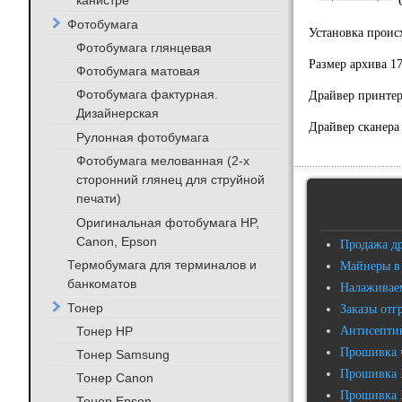
канистре
Фотобумага
Установка проис
Фотобумага глянцевая
Размер архива 
Фотобумага матовая
Фотобумага фактурная.
Драйвер принтер
Дизайнерская
Драйвер сканера
Рулонная фотобумага
Фотобумага мелованная (2-х
сторонний глянец для струйной
печати)
Оригинальная фотобумага HP,
Canon, Epson
Продажа д
Термобумага для терминалов и
Майнеры в
банкоматов
Налаживаем
Тонер
Заказы отг
Тонер HP
Антисептик
Прошивка 
Тонер Samsung
Прошивка 
Тонер Canon
Прошивка 
Тонер Epson