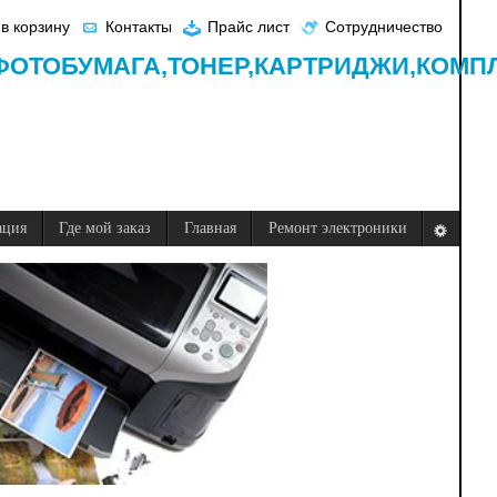
в корзину
Контакты
Прайс лист
Сотрудничество
ФОТОБУМАГА,
ТОНЕР,
КАРТРИДЖИ,
КОМП
ация
Где мой заказ
Главная
Ремонт электроники