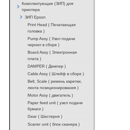
Комплектующие (ЗИП) для
принтера
ЗИП Epson
Print Head ( Печатающая
головка )
Pump Assy ( Узел подачи
чернил в сборе )
Board Assy ( Электронная
плата )
DAMPER ( Демпер )
Cable Assy ( Шлейф в сборе )
Belt, Scale ( ремень каретки,
лента позиционирования )
Motor Assy ( двигатель )
Paper feed unit ( узел подачи
бумаги )
Gear ( Шестерня )
Scaner unit ( блок сканера )