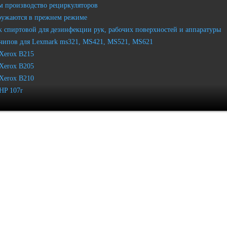
 производство рециркуляторов
ружаются в прежнем режиме
 спиртовой для дезинфекции рук, рабочих поверхностей и аппаратуры
чипов для Lexmark ms321, MS421, MS521, MS621
Xerox B215
Xerox B205
Xerox B210
HP 107r