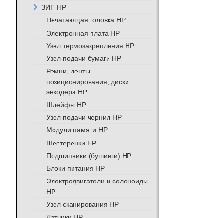
ЗИП HP
Печатающая головка HP
Электронная плата HP
Узел термозакрепления HP
Узел подачи бумаги HP
Ремни, ленты
позиционирования, диски
энкодера HP
Шлейфы HP
Узел подачи чернил HP
Модули памяти HP
Шестеренки HP
Подшипники (бушинги) HP
Блоки питания HP
Электродвигатели и соленоиды
HP
Узел сканирования HP
Датчики HP