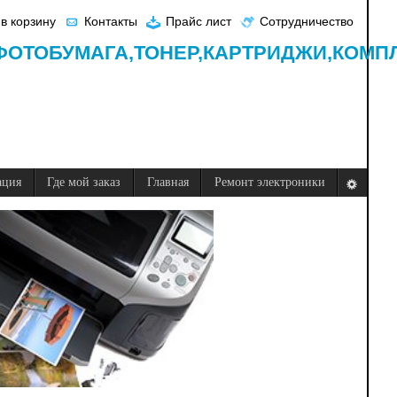
в корзину
Контакты
Прайс лист
Сотрудничество
ФОТОБУМАГА,
ТОНЕР,
КАРТРИДЖИ,
КОМП
ация
Где мой заказ
Главная
Ремонт электроники