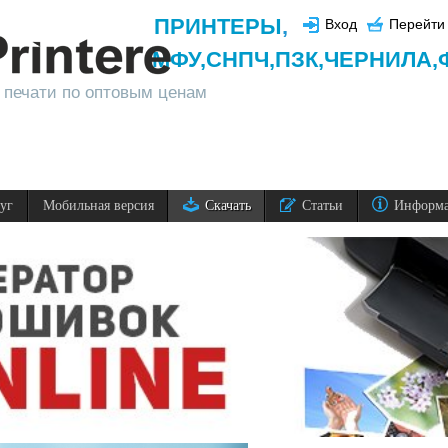
ПРИНТЕРЫ
,
Вход
Перейти 
МФУ,
СНПЧ,
ПЗК,
ЧЕРНИЛА,
 печати по оптовым ценам
луг
Мобильная версия
Скачать
Статьи
Информ