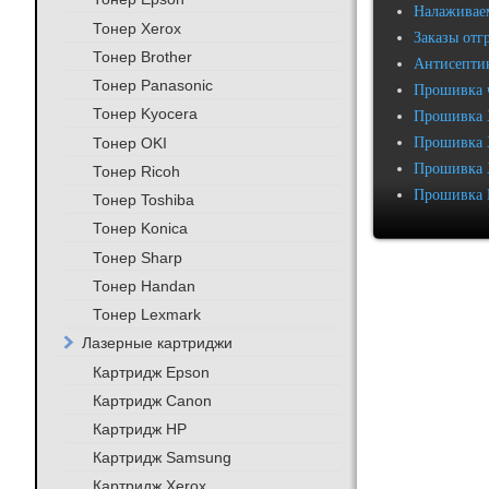
Налаживаем
Тонер Xerox
Заказы отг
Тонер Brother
Антисептик
Тонер Panasonic
Прошивка 
Тонер Kyocera
Прошивка 
Тонер OKI
Прошивка 
Прошивка 
Тонер Ricoh
Прошивка 
Тонер Toshiba
Тонер Konica
Тонер Sharp
Тонер Handan
Тонер Lexmark
Лазерные картриджи
Картридж Epson
Картридж Canon
Картридж HP
Картридж Samsung
Картридж Xerox