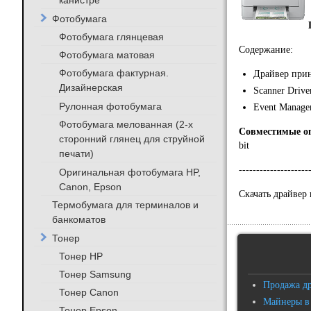
канистре
Фотобумага
Фотобумага глянцевая
Содержание:
Фотобумага матовая
Фотобумага фактурная.
Драйвер прин
Дизайнерская
Scanner Drive
Рулонная фотобумага
Event Manage
Фотобумага мелованная (2-х
Совместимые о
сторонний глянец для струйной
bit
печати)
--------------------
Оригинальная фотобумага HP,
Canon, Epson
Скачать драйвер
Термобумага для терминалов и
банкоматов
Тонер
Тонер HP
Тонер Samsung
Продажа д
Тонер Canon
Майнеры в
Тонер Epson