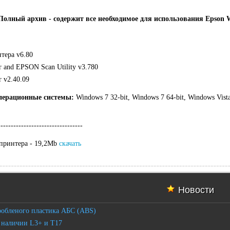
Полный архив - содержит все необходимое для использования
Epson
W
тера v6.80
r and EPSON Scan Utility v3.780
r v2.40.09
перационные системы:
Windows 7 32-bit, Windows 7 64-bit, Windows Vista
---------------------------------
 принтера - 19,2Mb
скачать
Новости
робленого пластика АБС (ABS)
 наличии L3+ и T17