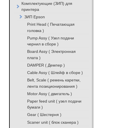
Комплектующие (ЗИП) для
принтера
ЗИП Epson
Print Head ( Печатающая
головка )
Pump Assy ( Узел подачи
чернил в сборе )
Board Assy ( Электронная
плата )
DAMPER ( Демпер )
Cable Assy ( Шлейф в сборе )
Belt, Scale ( ремень каретки,
лента позиционирования )
Motor Assy ( двигатель )
Paper feed unit ( узел подачи
бумаги )
Gear ( Шестерня )
Scaner unit ( блок сканера )