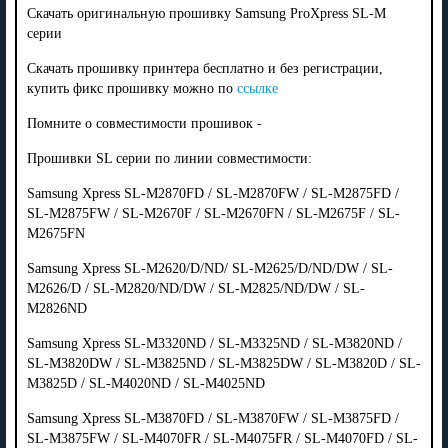
Скачать оригинальную прошивку Samsung ProXpress SL-M
серии
Скачать прошивку принтера бесплатно и без регистрации,
купить фикс прошивку можно по
ссылке
Помните о совместимости прошивок -
Прошивки SL серии по линии совместимости:
Samsung Xpress SL-M2870FD / SL-M2870FW / SL-M2875FD /
SL-M2875FW / SL-M2670F / SL-M2670FN / SL-M2675F / SL-
M2675FN
Samsung Xpress SL-M2620/D/ND/ SL-M2625/D/ND/DW / SL-
M2626/D / SL-M2820/ND/DW / SL-M2825/ND/DW / SL-
M2826ND
Samsung Xpress SL-M3320ND / SL-M3325ND / SL-M3820ND /
SL-M3820DW / SL-M3825ND / SL-M3825DW / SL-M3820D / SL-
M3825D / SL-M4020ND / SL-M4025ND
Samsung Xpress SL-M3870FD / SL-M3870FW / SL-M3875FD /
SL-M3875FW / SL-M4070FR / SL-M4075FR / SL-M4070FD / SL-