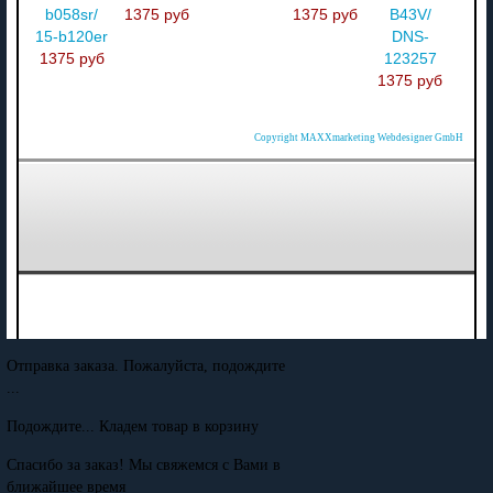
b058sr/
1375 руб
1375 руб
B43V/
15-b120er
DNS-
1375 руб
123257
1375 руб
Copyright MAXXmarketing Webdesigner GmbH
Отправка заказа. Пожалуйста, подождите
...
Подождите... Кладем товар в корзину
Спасибо за заказ! Мы свяжемся с Вами в
ближайшее время