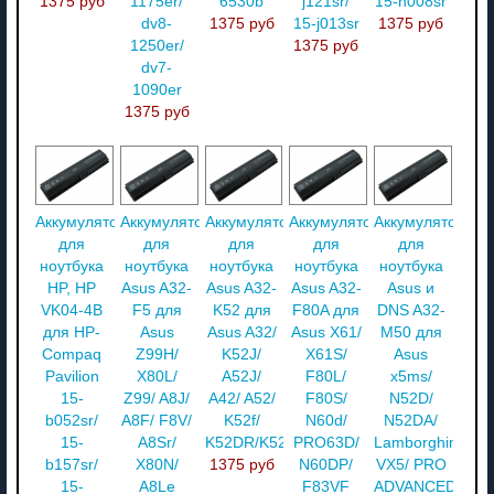
1375 руб
1175er/
6530b
j121sr/
15-n008sr
dv8-
1375 руб
15-j013sr
1375 руб
1250er/
1375 руб
dv7-
1090er
1375 руб
Аккумулятор
Аккумулятор
Аккумулятор
Аккумулятор
Аккумулятор
для
для
для
для
для
ноутбука
ноутбука
ноутбука
ноутбука
ноутбука
HP, HP
Asus A32-
Asus A32-
Asus A32-
Asus и
VK04-4B
F5 для
K52 для
F80A для
DNS A32-
для HP-
Asus
Asus A32/
Asus X61/
M50 для
Compaq
Z99H/
K52J/
X61S/
Asus
Pavilion
X80L/
A52J/
F80L/
x5ms/
15-
Z99/ A8J/
A42/ A52/
F80S/
N52D/
b052sr/
A8F/ F8V/
K52f/
N60d/
N52DA/
15-
A8Sr/
K52DR/K52JU
PRO63D/
Lamborghini
b157sr/
X80N/
1375 руб
N60DP/
VX5/ PRO
15-
A8Le
F83VF
ADVANCED