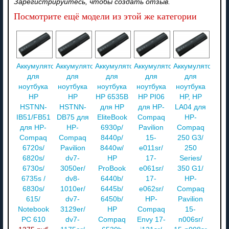
Зарегистрируйтесь, чтобы создать отзыв.
Посмотрите ещё модели из этой же категории
Аккумулятор
Аккумулятор
Аккумулятор
Аккумулятор
Аккумулятор
для
для
для
для
для
ноутбука
ноутбука
ноутбука
ноутбука
ноутбука
HP
HP
HP 6535B
HP PI06
HP, HP
HSTNN-
HSTNN-
для HP
для HP-
LA04 для
IB51/FB51
DB75 для
EliteBook
Compaq
HP-
для HP-
HP-
6930p/
Pavilion
Compaq
Compaq
Compaq
8440p/
15-
250 G3/
6720s/
Pavilion
8440w/
e011sr/
250
6820s/
dv7-
HP
17-
Series/
6730s/
3050er/
ProBook
e061sr/
350 G1/
6735s /
dv8-
6440b/
17-
HP-
6830s/
1010er/
6445b/
e062sr/
Compaq
615/
dv7-
6450b/
HP-
Pavilion
Notebook
3129er/
HP
Compaq
15-
PC 610
dv7-
Compaq
Envy 17-
n006sr/