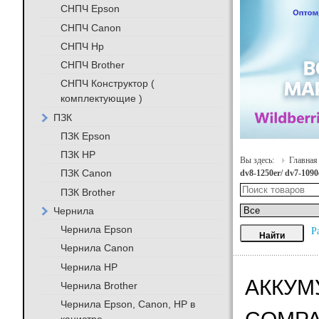
СНПЧ Epson
СНПЧ Canon
СНПЧ Hp
СНПЧ Brother
СНПЧ Конструктор (
комплектующие )
ПЗК
ПЗК Epson
ПЗК HP
Вы здесь:
Главная
ПЗК Canon
dv8-1250er/ dv7-1090
ПЗК Brother
Чернила
Чернила Epson
Р
Чернила Canon
Чернила HP
АККУМ
Чернила Brother
Чернила Epson, Canon, HP в