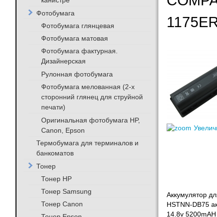
COMPAQ
канистре
Фотобумага
1175ER
Фотобумага глянцевая
Фотобумага матовая
Фотобумага фактурная.
Дизайнерская
Рулонная фотобумага
Фотобумага мелованная (2-х
сторонний глянец для струйной
печати)
Оригинальная фотобумага HP,
Увелич
Canon, Epson
Термобумага для терминалов и
банкоматов
Тонер
Тонер HP
Тонер Samsung
Аккумулятор дл
Тонер Canon
HSTNN-DB75 акк
14.8v 5200mAH
Тонер Epson