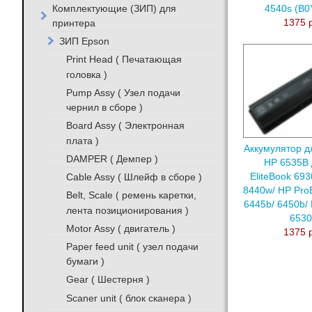
Комплектующие (ЗИП) для
4540s (B0
принтера
1375 
ЗИП Epson
Print Head ( Печатающая
головка )
Pump Assy ( Узел подачи
чернил в сборе )
Board Assy ( Электронная
плата )
Аккумулятор д
DAMPER ( Демпер )
HP 6535B 
Cable Assy ( Шлейф в сборе )
EliteBook 693
8440w/ HP Pro
Belt, Scale ( ремень каретки,
6445b/ 6450b/
лента позиционирования )
653
Motor Assy ( двигатель )
1375 
Paper feed unit ( узел подачи
бумаги )
Gear ( Шестерня )
Scaner unit ( блок сканера )