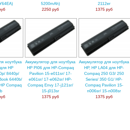
Y64EA)
5200mAh)
2112er
руб
2250 руб
1375 руб
ля ноутбука
Аккумулятор для ноутбука
Аккумулятор для ноутбука
для HP
HP PI06 для HP-Compaq
HP, HP LA04 для HP-
0p/ 8440p/
Pavilion 15-e011sr/ 17-
Compaq 250 G3/ 250
Book 6440b/
e061sr/ 17-e062sr/ HP-
Series/ 350 G1/ HP-
 HP Compaq
Compaq Envy 17-j121sr/
Compaq Pavilion 15-
0b
15-j013sr
n006sr/ 15-n008sr
руб
1375 руб
1375 руб