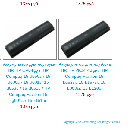
1375 руб
1375 руб
Аккумулятор для ноутбука
Аккумулятор для ноутбука
HP, HP OA04 для HP-
HP, HP VK04-4B для HP-
Compaq 15-d050sr/ 15-
Compaq Pavilion 15-
d000sr/ 15-d001s/ 15-
b052sr/ 15-b157sr/ 15-
d053sr/ 15-d051sr/ HP-
b058sr/ 15-b120er
Compaq Pavilion 15-
1375 руб
g001sr/ 15-r161nr
1375 руб
Copyright MAXXmarketing Webdesigner GmbH