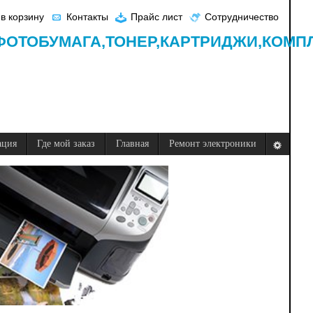
в корзину
Контакты
Прайс лист
Сотрудничество
ФОТОБУМАГА,
ТОНЕР,
КАРТРИДЖИ,
КОМП
ация
Где мой заказ
Главная
Ремонт электроники