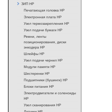
ЗИП HP
Печатающая головка HP
Электронная плата HP
Узел термозакрепления HP
Узел подачи бумаги HP
Ремни, ленты
позиционирования, диски
энкодера HP
Шлейфы HP
Узел подачи чернил HP
Модули памяти HP
Шестеренки HP
Подшипники (бушинги) HP
Блоки питания HP
Электродвигатели и соленоиды
HP
Узел сканирования HP
Датчики HP