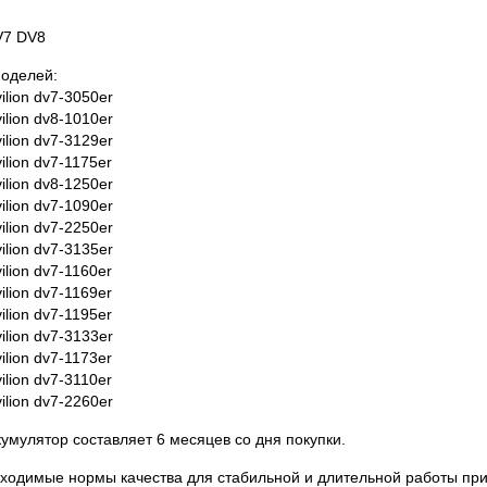
V7 DV8
моделей:
lion dv7-3050er
lion dv8-1010er
lion dv7-3129er
lion dv7-1175er
lion dv8-1250er
lion dv7-1090er
lion dv7-2250er
lion dv7-3135er
lion dv7-1160er
lion dv7-1169er
lion dv7-1195er
lion dv7-3133er
lion dv7-1173er
lion dv7-3110er
lion dv7-2260er
кумулятор составляет 6 месяцев со дня покупки.
ходимые нормы качества для стабильной и длительной работы при 