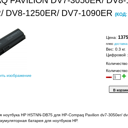
 PAVILION DV7-3050ER/ DV8-1
/ DV8-1250ER/ DV7-1090ER
(КОД
1375
Цена:
плюс
доставка
Вес:
0.3 кг.
Цифровой
Количество
Количество
ить изображение
я ноутбука HP HSTNN-DB75 для HP-Compaq Pavilion dv7-3050er/ dv8-
умуляторная батарея для ноутбуков HP.