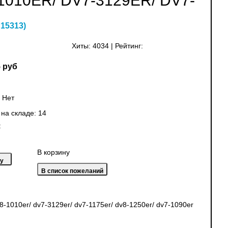
010ER/ DV7-3129ER/ DV7-
:
15313
)
Хиты:
4034
|
Рейтинг:
 руб
:
Нет
 на складе:
14
:
В корзину
1010er/ dv7-3129er/ dv7-1175er/ dv8-1250er/ dv7-1090er