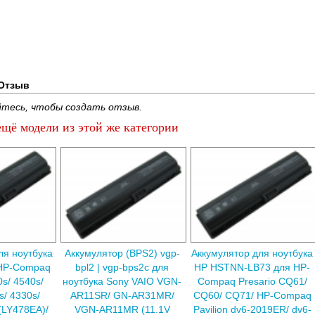
Отзыв
тесь, чтобы создать отзыв.
щё модели из этой же категории
ля ноутбука
Аккумулятор (BPS2) vgp-
Аккумулятор для ноутбука
 HP-Compaq
bpl2 | vgp-bps2c для
HP HSTNN-LB73 для HP-
s/ 4540s/
ноутбука Sony VAIO VGN-
Compaq Presario CQ61/
s/ 4330s/
AR11SR/ GN-AR31MR/
CQ60/ CQ71/ HP-Compaq
(LY478EA)/
VGN-AR11MR (11.1V
Pavilion dv6-2019ER/ dv6-