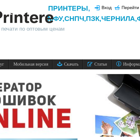
ПРИНТЕРЫ
,
Вход
Перейти 
МФУ,
СНПЧ,
ПЗК,
ЧЕРНИЛА,
 печати по оптовым ценам
луг
Мобильная версия
Скачать
Статьи
Информ