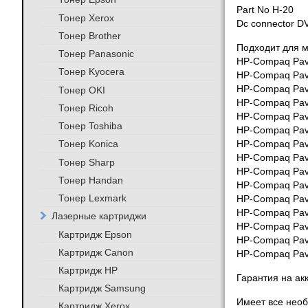
Part No H-20
Тонер Xerox
Dc connector D
Тонер Brother
Подходит для 
Тонер Panasonic
HP-Compaq Pavi
Тонер Kyocera
HP-Compaq Pavi
HP-Compaq Pavi
Тонер OKI
HP-Compaq Pavi
Тонер Ricoh
HP-Compaq Pavi
Тонер Toshiba
HP-Compaq Pavi
Тонер Konica
HP-Compaq Pavi
HP-Compaq Pavi
Тонер Sharp
HP-Compaq Pavi
Тонер Handan
HP-Compaq Pavi
Тонер Lexmark
HP-Compaq Pavi
HP-Compaq Pavi
Лазерные картриджи
HP-Compaq Pavi
Картридж Epson
HP-Compaq Pavi
Картридж Canon
HP-Compaq Pavi
Картридж HP
Гарантия на ак
Картридж Samsung
Имеет все необ
Картридж Xerox