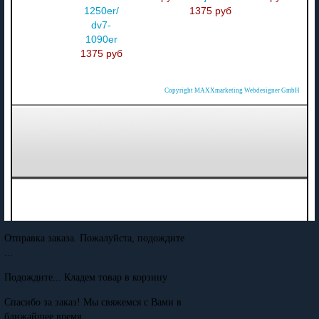
1250er/
1375 руб
dv7-
1090er
1375 руб
Copyright MAXXmarketing Webdesigner GmbH
Отправка заказа. Пожалуйста, подождите
...
Подождите... Кладем товар в корзину
Спасибо за заказ! Мы свяжемся с Вами в
ближайшее время