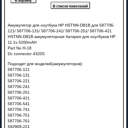
Аккумулятор для ноутбука HP HSTNN-DB1B для 587706-
121/ 587706-131/ 587706-241/ 587706-251/ 587706-421
HSTNN-DB1B аккумуляторная батарея для ноутбуков HP.
11.1v 5200mAH
Part No H-18
Dc connector 4320S
Подходит для моделей(аккумуляторов):
587706-121
587706-131
587706-221
587706-241
587706-251
587706-421
587706-541
587706-741
587706-751
587706-761
592909-221