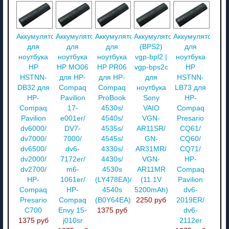
Аккумулятор
Аккумулятор
Аккумулятор
Аккумулятор
Аккумулятор
для
для
для
(BPS2)
для
ноутбука
ноутбука
ноутбука
vgp-bpl2 |
ноутбука
HP
HP MO06
HP PR06
vgp-bps2c
HP
HSTNN-
для HP-
для HP-
для
HSTNN-
DB32 для
Compaq
Compaq
ноутбука
LB73 для
HP-
Pavilion
ProBook
Sony
HP-
Compaq
17-
4530s/
VAIO
Compaq
Pavilion
e001er/
4540s/
VGN-
Presario
dv6000/
DV7-
4535s/
AR11SR/
CQ61/
dv7000/
7000/
4545s/
GN-
CQ60/
dv6500/
dv6-
4330s/
AR31MR/
CQ71/
dv2000/
7172er/
4430s/
VGN-
HP-
dv2700/
m6-
4530s
AR11MR
Compaq
HP-
1061er/
(LY478EA)/
(11.1V
Pavilion
Compaq
HP-
4540s
5200mAh)
dv6-
Presario
Compaq
(B0Y64EA)
2250 руб
2019ER/
C700
Envy 15-
1375 руб
dv6-
1375 руб
j010sr
2112er