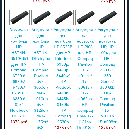
1375 руб
1375 руб
Аккумулятор
Аккумулятор
Аккумулятор
Аккумулятор
Аккумулятор
для
для
для
для
для
ноутбука
ноутбука
ноутбука
ноутбука
ноутбука
HP
HP
HP 6535B
HP PI06
HP, HP
HSTNN-
HSTNN-
для HP
для HP-
LA04 для
IB51/FB51
DB75 для
EliteBook
Compaq
HP-
для HP-
HP-
6930p/
Pavilion
Compaq
Compaq
Compaq
8440p/
15-
250 G3/
6720s/
Pavilion
8440w/
e011sr/
250
6820s/
dv7-
HP
17-
Series/
6730s/
3050er/
ProBook
e061sr/
350 G1/
6735s /
dv8-
6440b/
17-
HP-
6830s/
1010er/
6445b/
e062sr/
Compaq
615/
dv7-
6450b/
HP-
Pavilion
Notebook
3129er/
HP
Compaq
15-
PC 610
dv7-
Compaq
Envy 17-
n006sr/
1375 руб
1175er/
6530b
j121sr/
15-n008sr
dv8-
1375 руб
15-j013sr
1375 руб