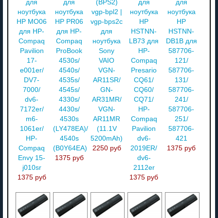
для
для
(BPS2)
для
для
ноутбука
ноутбука
vgp-bpl2 |
ноутбука
ноутбука
HP MO06
HP PR06
vgp-bps2c
HP
HP
для HP-
для HP-
для
HSTNN-
HSTNN-
Compaq
Compaq
ноутбука
LB73 для
DB1B для
Pavilion
ProBook
Sony
HP-
587706-
17-
4530s/
VAIO
Compaq
121/
e001er/
4540s/
VGN-
Presario
587706-
DV7-
4535s/
AR11SR/
CQ61/
131/
7000/
4545s/
GN-
CQ60/
587706-
dv6-
4330s/
AR31MR/
CQ71/
241/
7172er/
4430s/
VGN-
HP-
587706-
m6-
4530s
AR11MR
Compaq
251/
1061er/
(LY478EA)/
(11.1V
Pavilion
587706-
HP-
4540s
5200mAh)
dv6-
421
Compaq
(B0Y64EA)
2250 руб
2019ER/
1375 руб
Envy 15-
1375 руб
dv6-
j010sr
2112er
1375 руб
1375 руб