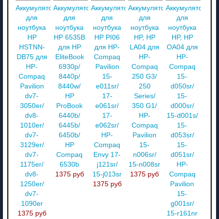
Аккумулятор
Аккумулятор
Аккумулятор
Аккумулятор
Аккумулятор
для
для
для
для
для
ноутбука
ноутбука
ноутбука
ноутбука
ноутбука
HP
HP 6535B
HP PI06
HP, HP
HP, HP
HSTNN-
для HP
для HP-
LA04 для
OA04 для
DB75 для
EliteBook
Compaq
HP-
HP-
HP-
6930p/
Pavilion
Compaq
Compaq
Compaq
8440p/
15-
250 G3/
15-
Pavilion
8440w/
e011sr/
250
d050sr/
dv7-
HP
17-
Series/
15-
3050er/
ProBook
e061sr/
350 G1/
d000sr/
dv8-
6440b/
17-
HP-
15-d001s/
1010er/
6445b/
e062sr/
Compaq
15-
dv7-
6450b/
HP-
Pavilion
d053sr/
3129er/
HP
Compaq
15-
15-
dv7-
Compaq
Envy 17-
n006sr/
d051sr/
1175er/
6530b
j121sr/
15-n008sr
HP-
dv8-
1375 руб
15-j013sr
1375 руб
Compaq
1250er/
1375 руб
Pavilion
dv7-
15-
1090er
g001sr/
1375 руб
15-r161nr