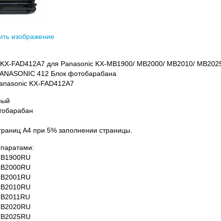
ить изображение
 KX-FAD412A7 для Panasonic KX-MB1900/ MB2000/ MB2010/ MB202
ANASONIC 412 Блок фотобарабана
anasonic KX-FAD412A7
мый
тобарабан
страниц А4 при 5% заполнении страницы.
ппаратами:
MB1900RU
MB2000RU
MB2001RU
MB2010RU
MB2011RU
MB2020RU
MB2025RU