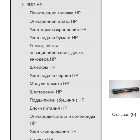
ЗИП HP
Печатающая головка HP
Электронная плата HP
Узел термозакрепления HP
Узел подачи бумаги HP
Ремни, ленты
позиционирования, диски
энкодера HP
Шлейфы HP
Узел подачи чернил HP
Модули памяти HP
Шестеренки HP
Подшипники (бушинги) HP
Блоки питания HP
Отзывов (0)
Электродвигатели и соленоиды
HP
Узел сканирования HP
Датчики HP