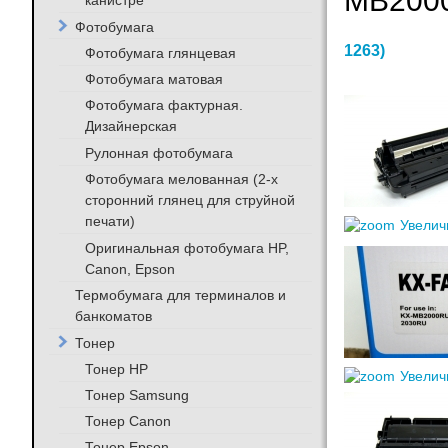
MB200
канистре
Фотобумага
1263
)
Фотобумага глянцевая
Фотобумага матовая
Фотобумага фактурная.
Дизайнерская
Рулонная фотобумага
Фотобумага мелованная (2-х
сторонний глянец для струйной
печати)
Увелич
Оригинальная фотобумага HP,
Canon, Epson
Термобумага для терминалов и
банкоматов
Тонер
Тонер HP
Увелич
Тонер Samsung
Тонер Canon
Тонер Epson