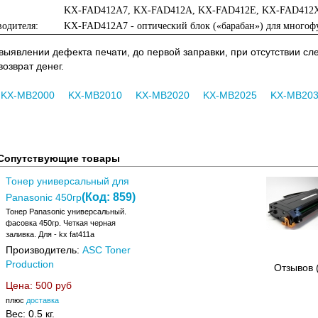
KX-FAD412A7, KX-FAD412A, KX-FAD412E, KX-FAD412
одителя:
KX-FAD412A7 - оптический блок («барабан») для многоф
 выявлении дефекта печати, до первой заправки, при отсутствии с
озврат денег.
KX-MB2000
KX-MB2010
KX-MB2020
KX-MB2025
KX-MB20
Сопутствующие товары
Тонер универсальный для
(Код:
859
)
Panasonic 450гр
Тонер Panasonic универсальный.
фасовка 450гр. Четкая черная
заливка. Для - kx fat411a
Производитель:
ASC Toner
Production
Отзывов 
Цена:
500 руб
плюс
доставка
Вес:
0.5 кг.