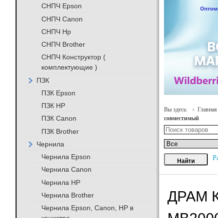
СНПЧ Epson
СНПЧ Canon
СНПЧ Hp
СНПЧ Brother
СНПЧ Конструктор (
комплектующие )
ПЗК
ПЗК Epson
ПЗК HP
Вы здесь:
Главная
ПЗК Canon
совместимый
ПЗК Brother
Чернила
Чернила Epson
Р
Чернила Canon
Чернила HP
ДРАМ 
Чернила Brother
Чернила Epson, Canon, HP в