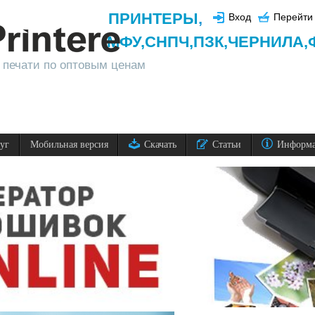
ПРИНТЕРЫ
,
Вход
Перейти 
МФУ,
СНПЧ,
ПЗК,
ЧЕРНИЛА,
 печати по оптовым ценам
луг
Мобильная версия
Скачать
Статьи
Информ