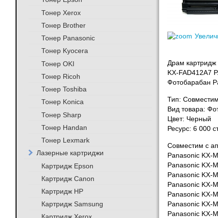
Тонер Xerox
Тонер Brother
Увелич
Тонер Panasonic
Тонер Kyocera
Драм картридж
Тонер OKI
KX-FAD412A7 P
Тонер Ricoh
Фотобарабан P
Тонер Toshiba
Тип: Совмести
Тонер Konica
Вид товара: Фо
Тонер Sharp
Цвет: Черный
Тонер Handan
Ресурс: 6 000 
Тонер Lexmark
Совместим с а
Лазерные картриджи
Panasonic KX-
Panasonic KX-
Картридж Epson
Panasonic KX-
Картридж Canon
Panasonic KX-
Картридж HP
Panasonic KX-
Картридж Samsung
Panasonic KX-
Panasonic KX-
Картридж Xerox