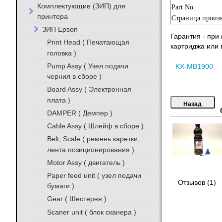
Комплектующие (ЗИП) для
Part No.
принтера
Страница произв
ЗИП Epson
Гарантия - при
Print Head ( Печатающая
картриджа или в
головка )
Pump Assy ( Узел подачи
KX-MB1900
чернил в сборе )
Board Assy ( Электронная
плата )
DAMPER ( Демпер )
Cable Assy ( Шлейф в сборе )
Belt, Scale ( ремень каретки,
лента позиционирования )
Motor Assy ( двигатель )
Paper feed unit ( узел подачи
Отзывов (1)
бумаги )
Gear ( Шестерня )
Scaner unit ( блок сканера )