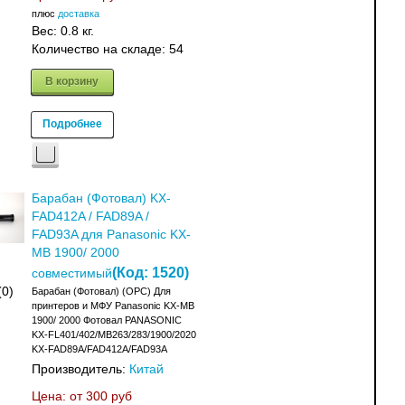
плюс
доставка
Вес:
0.8 кг.
Количество на складе:
54
В корзину
Подробнее
Барабан (Фотовал) KX-
FAD412A / FAD89A /
FAD93A для Panasonic KX-
MB 1900/ 2000
(Код:
1520
)
совместимый
(0)
Барабан (Фотовал) (OPC) Для
принтеров и МФУ Panasonic KX-MB
1900/ 2000 Фотовал PANASONIC
KX-FL401/402/MB263/283/1900/2020
KX-FAD89A/FAD412A/FAD93A
Производитель:
Китай
Цена: от
300 руб