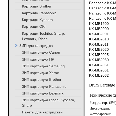
Panasonic KX-
Картридж Brother
Panasonic KX-
Картридж Panasonic
Panasonic KX-
Panasonic KX-
Картридж Kyocera
KX-MB1900
Картридж OKI
KX-MB2000
Картридж Toshiba, Sharp,
KX-MB2001
Lexmark, Ricoh
KX-MB2010
KX-MB2011
ЗИП для картриджа
KX-MB2020
ЗИП картриджа Canon
KX-MB2025
ЗИП картриджа HP
KX-MB2030
KX-MB2051
ЗИП картриджа Samsung
KX-MB2061
ЗИП картриджа Xerox
KX-MB2062
ЗИП картриджа Brother
Drum Cartridge
ЗИП картриджа Panasonic
ЗИП картриджа Lexmark
Технические х
ЗИП картриджа Ricoh, Kyocera,
Ресурс, стр. (5%
Sharp
Инструкции:
Пакеты для картриджей
Фотобарабан: