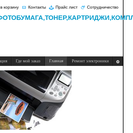
в корзину
Контакты
Прайс лист
Сотрудничество
ФОТОБУМАГА,
ТОНЕР,
КАРТРИДЖИ,
КОМП
ация
Где мой заказ
Главная
Ремонт электроники