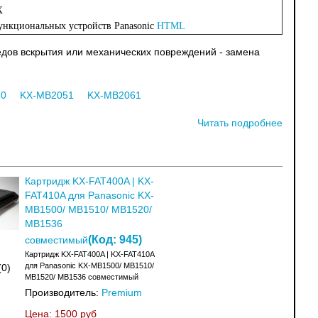
X
ункциональных устройств Panasonic
HTML
ледов вскрытия или механических повреждений - замена
30
KX-MB2051
KX-MB2061
Читать подробнее
Картридж KX-FAT400A | KX-
FAT410A для Panasonic KX-
MB1500/ MB1510/ MB1520/
MB1536
(Код:
945
)
совместимый
Картридж KX-FAT400A | KX-FAT410A
для Panasonic KX-MB1500/ MB1510/
(0)
MB1520/ MB1536 совместимый
Производитель:
Premium
Цена:
1500 руб