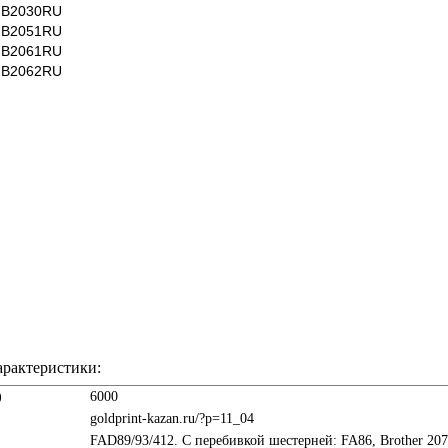
MB2030RU
MB2051RU
MB2061RU
MB2062RU
арактеристики:
)
6000
goldprint-kazan.ru/?p=11_04
FAD89/93/412. С перебивкой шестерней: FA86, Brother 207