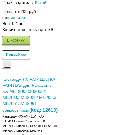
Производитель:
Китай
Цена: от
200 руб
плюс
доставка
Вес:
0.1 кг.
Количество на складе:
59
В корзину
Подробнее
Картридж KX-FAT411A | KX-
FAT411A7 для Panasonic
KX-MB1900/ MB2000/
MB2010/ MB2020/ MB2030/
MB2051/ MB2061
(Код:
12613
)
совместимый
Картридж KX-FAT411A | KX-
FAT411A7 для Panasonic KX-
MB1900/ MB2000/ MB2010/ MB2020/
MB2030/ MB2051/ MB2061