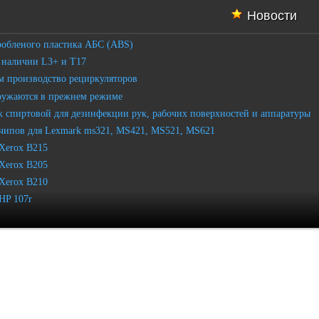
Новости
робленого пластика АБС (ABS)
 наличии L3+ и T17
 производство рециркуляторов
ружаются в прежнем режиме
 спиртовой для дезинфекции рук, рабочих поверхностей и аппаратуры
чипов для Lexmark ms321, MS421, MS521, MS621
Xerox B215
Xerox B205
Xerox B210
HP 107r