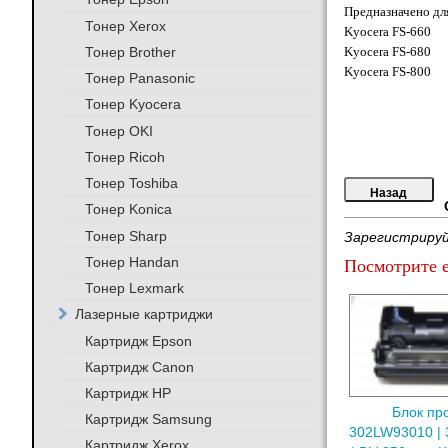
Предназначено дл
Тонер Xerox
Kyocera FS-660
Тонер Brother
Kyocera FS-680
Kyocera FS-800
Тонер Panasonic
Тонер Kyocera
Тонер OKI
Тонер Ricoh
Тонер Toshiba
Тонер Konica
Тонер Sharp
Зарегистрируй
Тонер Handan
Посмотрите е
Тонер Lexmark
Лазерные картриджи
Картридж Epson
Картридж Canon
Картридж HP
Блок пр
Картридж Samsung
302LW93010 | 
Картридж Xerox