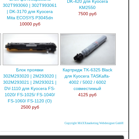
DK-420 для Kyocera
302T993060 | 302T993061
KM2550
| DK-3170 для Kyocera
7500 руб
Mita ECOSYS P3045dn
10000 руб
Блок проявки
Картридж TK-6325 Black
302M293020 | 2M293020 |
для Kyocera TASKalfa-
302M293021 | 2M293021 |
4002 / 5002 / 6002
DV-1110 для Kyocera FS-
совместимый
1020/ FS-1025/ FS-1040/
4125 руб
FS-1060/ FS-1120 (O)
2500 руб
Copyright MAXXmarketing Webdesigner GmbH