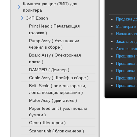
Комплектующие (ЗИП) для
принтера
ЗИП Epson
Продажа д
Print Head ( Печатающая
Майнеры в
головка )
Налаживаем
Pump Assy ( Узел подачи
Заказы отг
чернил в сборе )
Антисептик
Board Assy ( Электронная
Прошивка 
плата )
Прошивка 
DAMPER ( Демпер )
Прошивка 
Cable Assy ( Шлейф в сборе )
Прошивка 
Прошивка 
Belt, Scale ( ремень каретки,
лента позиционирования )
Motor Assy ( двигатель )
Paper feed unit ( узел подачи
бумаги )
Gear ( Шестерня )
Scaner unit ( блок сканера )