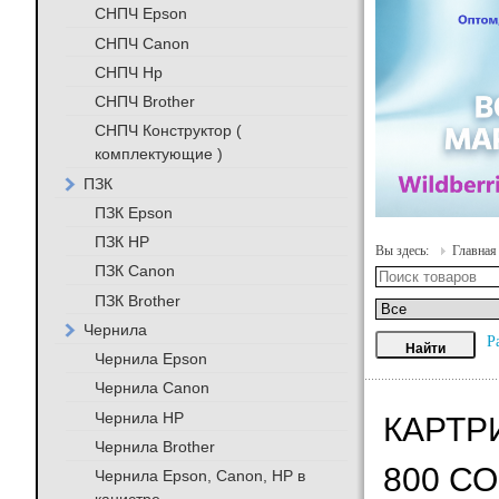
СНПЧ Epson
СНПЧ Canon
СНПЧ Hp
СНПЧ Brother
СНПЧ Конструктор (
комплектующие )
ПЗК
ПЗК Epson
ПЗК HP
Вы здесь:
Главная
ПЗК Canon
ПЗК Brother
Чернила
Р
Чернила Epson
Чернила Canon
Чернила HP
КАРТРИ
Чернила Brother
800 С
Чернила Epson, Canon, HP в