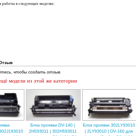
я работы в следующих моделях:
Отзыв
тесь, чтобы создать отзыв.
щё модели из этой же категории
оявки
Блок проявки DV-140 |
Блок проявки 302LY93010
302J193010
2H593011 | 302H593011
| 2LY93010 | DV-160 для