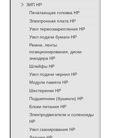
ЗИП HP
Печатающая головка HP
Электронная плата HP
Узел термозакрепления HP
Узел подачи бумаги HP
Ремни, ленты
позиционирования, диски
энкодера HP
Шлейфы HP
Узел подачи чернил HP
Модули памяти HP
Шестеренки HP
Подшипники (бушинги) HP
Блоки питания HP
Электродвигатели и соленоиды
HP
Узел сканирования HP
Датчики HP