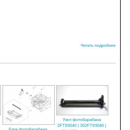
Читать подробнее
Узел фотобарабана
2FT93040 | 302FT93040 |
Блок фотобарабана