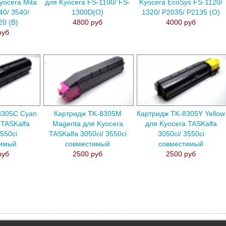
yocera Mita
для Kyocera FS-1100/ FS-
Kyocera EcoSys FS-1120/
40/ 3540/
1300D(О)
1320/ P2035/ P2135 (О)
20 (В)
4800 руб
4000 руб
руб
8305С Cyan
Картридж TK-8305M
Картридж TK-8305Y Yellow
 TASKalfa
Magenta для Kyocera
для Kyocera TASKalfa
3550ci
TASKalfa 3050ci/ 3550ci
3050ci/ 3550ci
тимый
совместимый
совместимый
руб
2500 руб
2500 руб