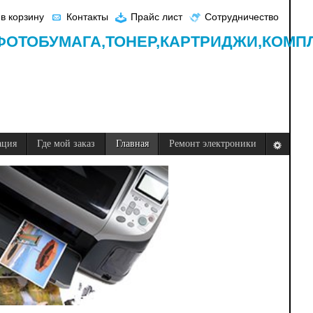
в корзину
Контакты
Прайс лист
Сотрудничество
ФОТОБУМАГА,
ТОНЕР,
КАРТРИДЖИ,
КОМП
ация
Где мой заказ
Главная
Ремонт электроники