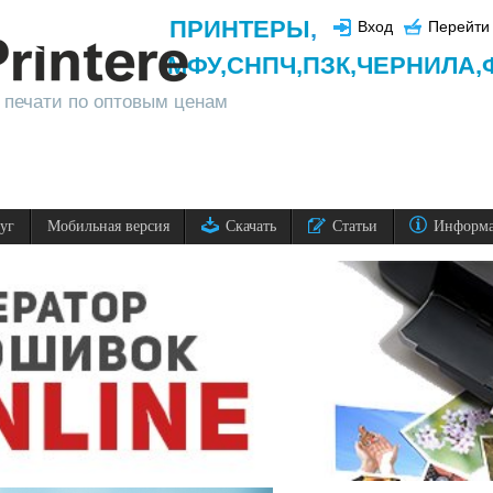
ПРИНТЕРЫ
,
Вход
Перейти 
МФУ,
СНПЧ,
ПЗК,
ЧЕРНИЛА,
 печати по оптовым ценам
луг
Мобильная версия
Скачать
Статьи
Информ