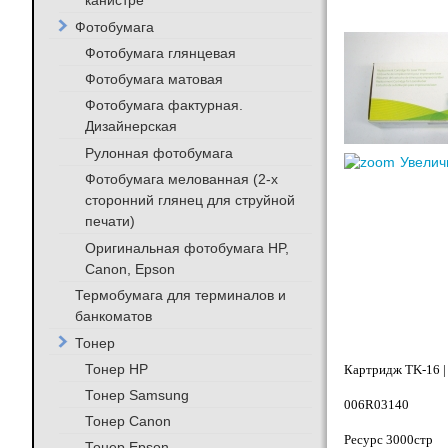
канистре
Фотобумага
Фотобумага глянцевая
Фотобумага матовая
Фотобумага фактурная.
Дизайнерская
Рулонная фотобумага
Увелич
Фотобумага мелованная (2-х
сторонний глянец для струйной
печати)
Оригинальная фотобумага HP,
Canon, Epson
Термобумага для терминалов и
банкоматов
Тонер
Тонер HP
Картридж TK-16 | 
Тонер Samsung
006R03140
Тонер Canon
Ресурс 3000стр
Тонер Epson