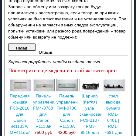
товара осуществляется за счет клиента.
Запросы по обмену или возврату товара будут
приниматься к рассмотрению, если товар ни при каких
условиях не был в эксплуатации и не устанавливался. При
обнаружении на запчасти явных следов эксплуатации,
попытки установки или разного рода повреждений – товар
обмену или возврату не подлежит.
Отзыв
Зарегистрируйтесь, чтобы создать отзыв.
Посмотрите ещё модели из этой же категории
Передняя
Панель
Панель
Шарнир
Узел
крышка
управления
управления
(петля)
выхода
FC9-2016
FM4-9768
FM4-9790
узла
бумаги
для
для
для
сканирования
RM1-
Canon
Canon
Canon
FC9-2107
6401 |
iR1133A/
iR1133iF
iR1133A
| FM3-
RM1-
MF411dw/
7500 руб
4200 руб
9816 для
7691 для