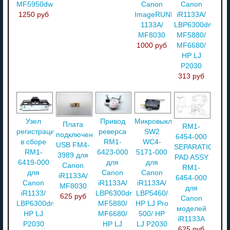
MF5950dw
Canon
Canon
1250 руб
ImageRUNNER
iR1133A/
1133A/
LBP6300dn/
MF8030
MF5880/
1000 руб
MF6680/
HP LJ
P2030
313 руб
Узел
Привод
Микровыключатель
Плата
RM1-
регистрации
реверса
SW2
подключения
6454-000
в сборе
RM1-
WC4-
USB FM4-
SEPARATION
RM1-
6423-000
5171-000
3989 для
PAD ASSY
6419-000
для
для
Canon
RM1-
для
Canon
Canon
iR1133A/
6454-000
Canon
iR1133A/
iR1133A/
MF8030
для
iR1133/
LBP6300dn/
LBP5460/
625 руб
Canon
LBP6300dn/
MF5880/
HP LJ Pro
моделей
HP LJ
MF6680/
500/ HP
iR1133A
P2030
HP LJ
LJ P2030
625 руб