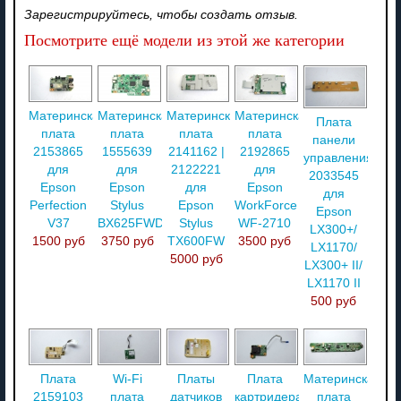
Зарегистрируйтесь, чтобы создать отзыв.
Посмотрите ещё модели из этой же категории
Материнская
Материнская
Материнская
Материнская
Плата
плата
плата
плата
плата
панели
2153865
1555639
2141162 |
2192865
управления
для
для
2122221
для
2033545
Epson
Epson
для
Epson
для
Perfection
Stylus
Epson
WorkForce
Epson
V37
BX625FWD
Stylus
WF-2710
LX300+/
1500 руб
3750 руб
TX600FW
3500 руб
LX1170/
5000 руб
LX300+ II/
LX1170 II
500 руб
Плата
Wi-Fi
Платы
Плата
Материнская
2159103
плата
датчиков
картридера
плата