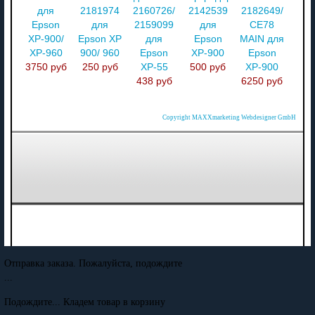
для
2181974
2160726/
2142539
2182649/
Epson
для
2159099
для
CE78
XP-900/
Epson XP
для
Epson
MAIN для
XP-960
900/ 960
Epson
XP-900
Epson
3750 руб
250 руб
XP-55
500 руб
XP-900
438 руб
6250 руб
Copyright MAXXmarketing Webdesigner GmbH
Отправка заказа. Пожалуйста, подождите
...
Подождите... Кладем товар в корзину