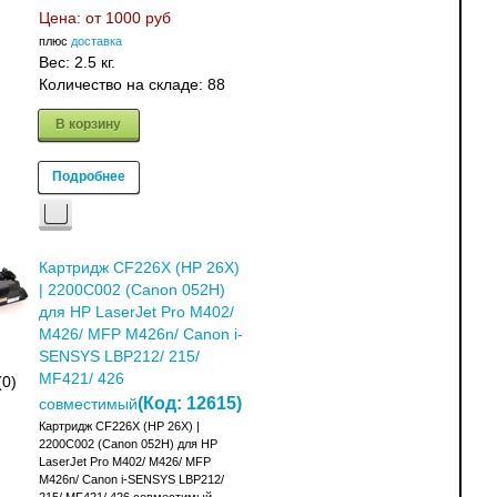
Цена: от
1000 руб
плюс
доставка
Вес:
2.5 кг.
Количество на складе:
88
В корзину
Подробнее
Картридж CF226X (HP 26X)
| 2200C002 (Canon 052H)
для HP LaserJet Pro M402/
M426/ MFP M426n/ Canon i-
SENSYS LBP212/ 215/
MF421/ 426
(0)
(Код:
12615
)
совместимый
Картридж CF226X (HP 26X) |
2200C002 (Canon 052H) для HP
LaserJet Pro M402/ M426/ MFP
M426n/ Canon i-SENSYS LBP212/