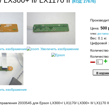
 LX300+ II/ LX1170 II
(КОД:
27676
)
Производит
500 
Цена:
плюс
доставка
Вес:
0.1 кг.
Цифровой
ить изображение
Увеличить изображение
Количество
Количество
ить изображение
правления 2033545 для Epson LX300+/ LX1170/ LX300+ II/ LX1170 II