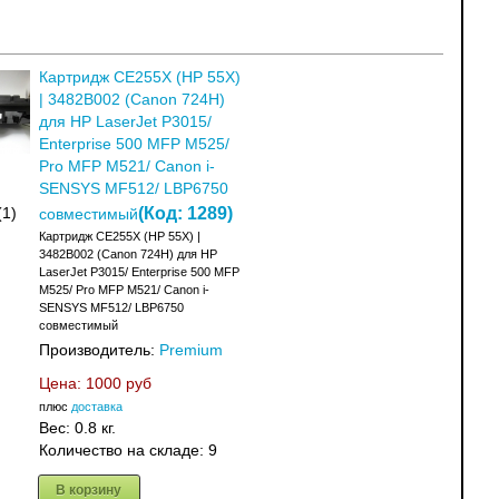
Картридж CE255X (HP 55X)
| 3482B002 (Canon 724H)
для HP LaserJet P3015/
Enterprise 500 MFP M525/
Pro MFP M521/ Canon i-
SENSYS MF512/ LBP6750
(Код:
1289
)
(1)
совместимый
Картридж CE255X (HP 55X) |
3482B002 (Canon 724H) для HP
LaserJet P3015/ Enterprise 500 MFP
M525/ Pro MFP M521/ Canon i-
SENSYS MF512/ LBP6750
совместимый
Производитель:
Premium
Цена:
1000 руб
плюс
доставка
Вес:
0.8 кг.
Количество на складе:
9
В корзину