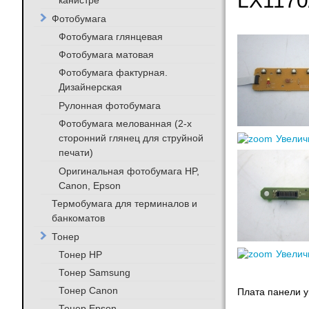
LX1170/
канистре
Фотобумага
Фотобумага глянцевая
Фотобумага матовая
Фотобумага фактурная.
Дизайнерская
Рулонная фотобумага
Фотобумага мелованная (2-х
сторонний глянец для струйной
Увелич
печати)
Оригинальная фотобумага HP,
Canon, Epson
Термобумага для терминалов и
банкоматов
Тонер
Тонер HP
Увелич
Тонер Samsung
Тонер Canon
Плата панели у
Тонер Epson