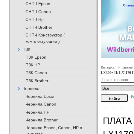
СНПЧ Epson
СНПЧ Canon
СНПЧ Hp
СНПЧ Brother
СНПЧ Конструктор (
комплектующие )
ПЗК
ПЗК Epson
ПЗК HP
Вы здесь:
Главная
ПЗК Canon
LX300+ II/ LX1170 I
ПЗК Brother
Чернила
Чернила Epson
Р
Чернила Canon
Чернила HP
ПЛАТА
Чернила Brother
Чернила Epson, Canon, HP в