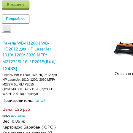
В корзину
Подробнее
Ракель WB-H1200 | WB-
HQ2612 для HP LaserJet
1010/ 1200/ 3030 MFP/
(Код:
M2727/ 5L/ 6L/ P2015
12433
)
Отзывов 
Ракель WB-H1200 | WB-HQ2612 для
HP LaserJet 1010/ 1200/ 3030 MFP/
M2727/ 5L/ 6L/ P2015
Q2612A/C7115A/C7115X ( арт.ELP-
WB-H1200-10) 10 шт/уп.
Производитель:
Китай
Цена:
125 руб
плюс
доставка
Вес:
0.05 кг.
Картридж: Барабан ( OPC )