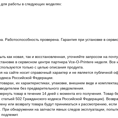
 для работы в следующих моделях:
I
ра. Работоспособность проверена. Гарантия при установке в сервис
ть как новая, так и восстановленная, уточняйте запросом на почту
становке в сервисном центре партнера Vce-O-Printere неделя. Все
спользуются только с целью описания продукта.
 на сайте носит справочный характер и не является публичной 
одекса Российской Федерации.
оварах, их характеристиках, упаковке, внешнем виде и комплектаци
водителем без предварительного уведомления.
вернуть товар в течение 14 дней с момента его получения. Товар 
о статьей 502 Гражданского кодекса Российской Федерации). Возвра
ену или возврату товара будут приниматься к рассмотрению, если т
. При обнаружении на запчасти явных следов эксплуатации, попыт
 подлежит.