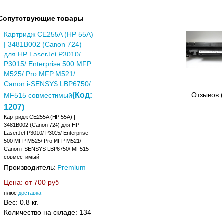
Сопутствующие товары
Картридж CE255A (HP 55A)
| 3481B002 (Canon 724)
для HP LaserJet P3010/
P3015/ Enterprise 500 MFP
M525/ Pro MFP M521/
Canon i-SENSYS LBP6750/
(Код:
Отзывов 
MF515 совместимый
1207
)
Картридж CE255A (HP 55A) |
3481B002 (Canon 724) для HP
LaserJet P3010/ P3015/ Enterprise
500 MFP M525/ Pro MFP M521/
Canon i-SENSYS LBP6750/ MF515
совместимый
Производитель:
Premium
Цена: от
700 руб
плюс
доставка
Вес:
0.8 кг.
Количество на складе:
134