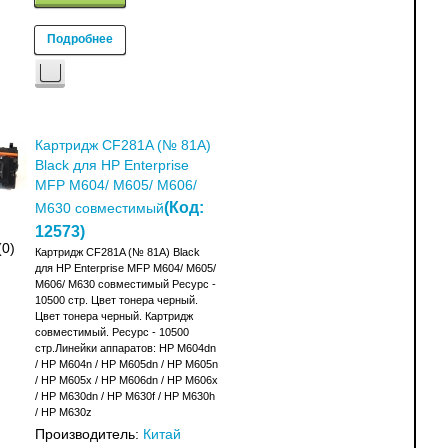
Подробнее
Картридж CF281A (№ 81A)
Black для HP Enterprise
MFP M604/ M605/ M606/
(Код:
M630 совместимый
12573
)
(0)
Картридж CF281A (№ 81A) Black
для HP Enterprise MFP M604/ M605/
M606/ M630 совместимый Ресурс -
10500 стр. Цвет тонера черный.
Цвет тонера черный. Картридж
совместимый. Ресурс - 10500
стр.Линейки аппаратов: HP M604dn
/ HP M604n / HP M605dn / HP M605n
/ HP M605x / HP M606dn / HP M606x
/ HP M630dn / HP M630f / HP M630h
/ HP M630z
Производитель:
Китай