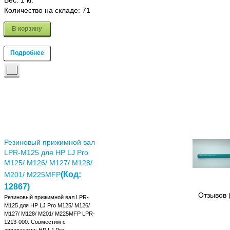
Вес:
1 кг.
Количество на складе:
71
В корзину
Подробнее
Резиновый прижимной вал
LPR-M125 для HP LJ Pro
M125/ M126/ M127/ M128/
(Код:
M201/ M225MFP
12867
)
Отзывов 
Резиновый прижимной вал LPR-
M125 для HP LJ Pro M125/ M126/
M127/ M128/ M201/ M225MFP LPR-
1213-000. Совместим с