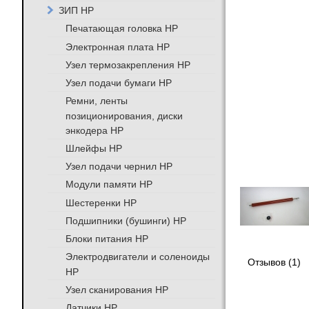
ЗИП HP
Печатающая головка HP
Электронная плата HP
Узел термозакрепления HP
Узел подачи бумаги HP
Ремни, ленты
позиционирования, диски
энкодера HP
Шлейфы HP
Узел подачи чернил HP
Модули памяти HP
Шестеренки HP
Подшипники (бушинги) HP
Блоки питания HP
Электродвигатели и соленоиды
Отзывов (1)
HP
Узел сканирования HP
Датчики HP