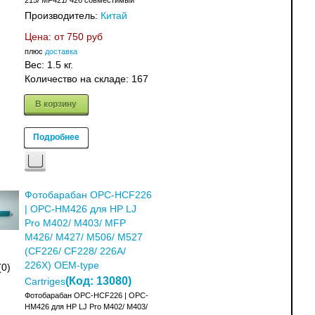
215/ MF421/ 426 совместимый
Производитель:
Китай
Цена: от
750 руб
плюс
доставка
Вес:
1.5 кг.
Количество на складе:
167
В корзину
Подробнее
Фотобарабан OPC-HCF226
| OPC-HM426 для HP LJ
Pro M402/ M403/ MFP
M426/ M427/ M506/ M527
(CF226/ CF228/ 226A/
226X) OEM-type
(0)
(Код:
13080
)
Cartriges
Фотобарабан OPC-HCF226 | OPC-
HM426 для HP LJ Pro M402/ M403/