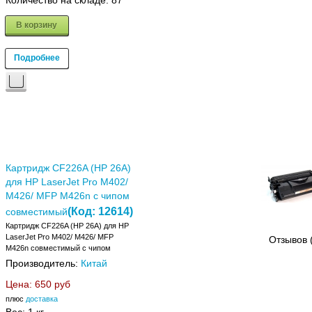
Количество на складе:
87
В корзину
Подробнее
Картридж CF226A (HP 26A)
для HP LaserJet Pro M402/
M426/ MFP M426n с чипом
(Код:
12614
)
совместимый
Картридж CF226A (HP 26A) для HP
LaserJet Pro M402/ M426/ MFP
Отзывов 
M426n совместимый с чипом
Производитель:
Китай
Цена:
650 руб
плюс
доставка