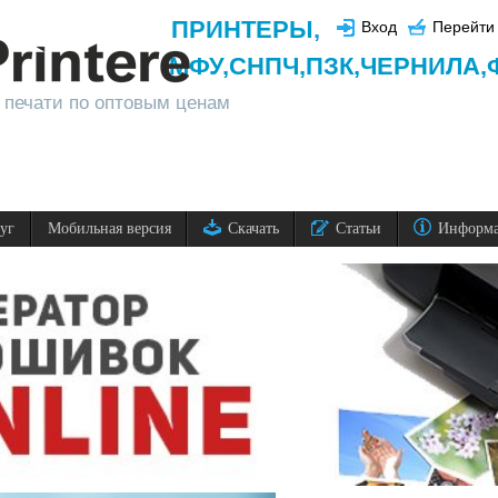
ПРИНТЕРЫ
,
Вход
Перейти 
МФУ,
СНПЧ,
ПЗК,
ЧЕРНИЛА,
 печати по оптовым ценам
луг
Мобильная версия
Скачать
Статьи
Информ