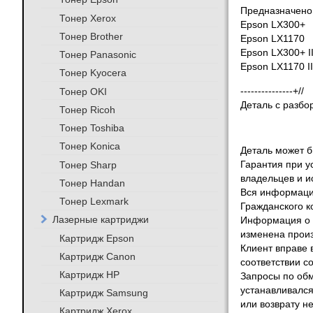
Предназначено
Тонер Xerox
Epson LX300+
Тонер Brother
Epson LX1170
Epson LX300+ I
Тонер Panasonic
Epson LX1170 II
Тонер Kyocera
Тонер OKI
---------------+//
Деталь с разбо
Тонер Ricoh
Тонер Toshiba
Тонер Konica
Деталь может бы
Тонер Sharp
Гарантия при у
владельцев и и
Тонер Handan
Вся информация
Тонер Lexmark
Гражданского к
Лазерные картриджи
Информация о т
изменена произ
Картридж Epson
Клиент вправе 
Картридж Canon
соответствии с
Картридж HP
Запросы по обм
устанавливался
Картридж Samsung
или возврату не
Картридж Xerox