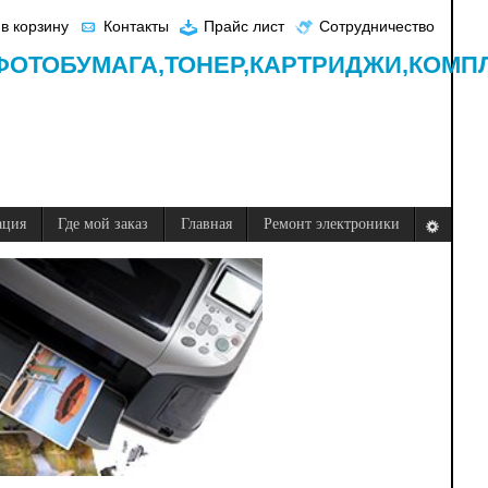
в корзину
Контакты
Прайс лист
Сотрудничество
ФОТОБУМАГА,
ТОНЕР,
КАРТРИДЖИ,
КОМП
ация
Где мой заказ
Главная
Ремонт электроники