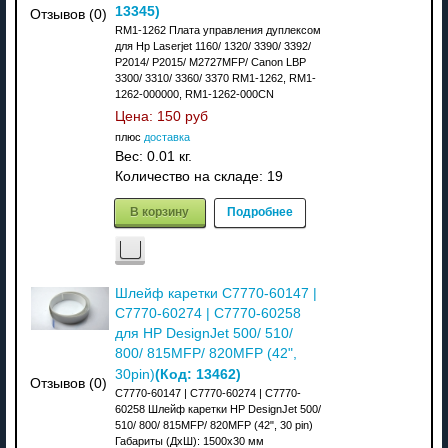
13345
)
Отзывов (0)
RM1-1262 Плата управления дуплексом
для Hp Laserjet 1160/ 1320/ 3390/ 3392/
P2014/ P2015/ M2727MFP/ Canon LBP
3300/ 3310/ 3360/ 3370 RM1-1262, RM1-
1262-000000, RM1-1262-000CN
Цена:
150 руб
плюс
доставка
Вес:
0.01 кг.
Количество на складе:
19
В корзину
Подробнее
Шлейф каретки C7770-60147 |
C7770-60274 | C7770-60258
для HP DesignJet 500/ 510/
800/ 815MFP/ 820MFP (42",
(Код:
13462
)
30pin)
Отзывов (0)
C7770-60147 | C7770-60274 | C7770-
60258 Шлейф каретки HP DesignJet 500/
510/ 800/ 815MFP/ 820MFP (42", 30 pin)
Габариты (ДхШ): 1500x30 мм