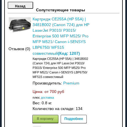
Сопутствующие товары
Картридж CE255A (HP 55A) |
3481B002 (Canon 724) для HP
LaserJet P3010/ P3015/
Enterprise 500 MFP M525/ Pro
MFP M521/ Canon i-SENSYS
LBP6750/ MF515
Отзывов (0)
(Код:
1207
)
совместимый
Картридж CE255A (HP 55A) | 3481B002
(Canon 724) для HP LaserJet P3010/
P3015/ Enterprise 500 MFP M525/ Pro
MFP M521/ Canon i-SENSYS LBP6750/
MF515 совместимый
Производитель:
Premium
Цена: от
700 руб
плюс
доставка
Вес:
0.8 кг.
Количество на складе:
134
В корзину
Подробнее