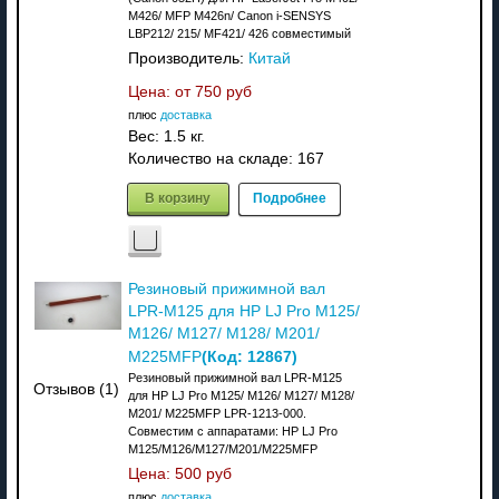
M426/ MFP M426n/ Canon i-SENSYS
LBP212/ 215/ MF421/ 426 совместимый
Производитель:
Китай
Цена: от
750 руб
плюс
доставка
Вес:
1.5 кг.
Количество на складе:
167
В корзину
Подробнее
Резиновый прижимной вал
LPR-M125 для HP LJ Pro M125/
M126/ M127/ M128/ M201/
(Код:
12867
)
M225MFP
Резиновый прижимной вал LPR-M125
Отзывов (1)
для HP LJ Pro M125/ M126/ M127/ M128/
M201/ M225MFP LPR-1213-000.
Совместим с аппаратами: НР LJ Pro
M125/M126/M127/M201/M225MFP
Цена:
500 руб
плюс
доставка