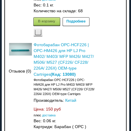
Вес:
0.1 кг.
Количество на складе:
68
В корзину
Подробнее
Фотобарабан OPC-HCF226 |
OPC-HM426 для HP LJ Pro
M402/ M403/ MFP M426/ M427/
M506/ M527 (CF226/ CF228/
226A/ 226X) OEM-type
Отзывов (0)
(Код:
13080
)
Cartriges
Фотобарабан OPC-HCF226 | OPC-
HM426 для HP LJ Pro M402/ M403/ MFP
M426/ M427/ M506/ M527 (CF226/ CF228/
226A/ 226X) OEM-type Cartriges
Производитель:
Китай
Цена:
150 руб
плюс
доставка
Вес:
0.06 кг.
Картридж: Барабан ( OPC )