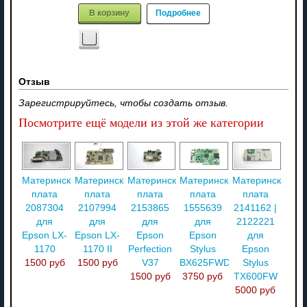
В корзину
Подробнее
Отзыв
Зарегистрируйтесь, чтобы создать отзыв.
Посмотрите ещё модели из этой же категории
Материнская
Материнская
Материнская
Материнская
Материнская
плата
плата
плата
плата
плата
2087304
2107994
2153865
1555639
2141162 |
для
для
для
для
2122221
Epson LX-
Epson LX-
Epson
Epson
для
1170
1170 II
Perfection
Stylus
Epson
1500 руб
1500 руб
V37
BX625FWD
Stylus
1500 руб
3750 руб
TX600FW
5000 руб