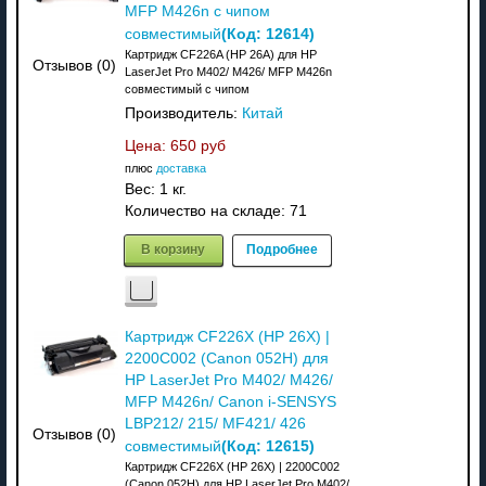
MFP M426n с чипом
(Код:
12614
)
совместимый
Картридж CF226A (HP 26A) для HP
Отзывов (0)
LaserJet Pro M402/ M426/ MFP M426n
совместимый с чипом
Производитель:
Китай
Цена:
650 руб
плюс
доставка
Вес:
1 кг.
Количество на складе:
71
В корзину
Подробнее
Картридж CF226X (HP 26X) |
2200C002 (Canon 052H) для
HP LaserJet Pro M402/ M426/
MFP M426n/ Canon i-SENSYS
LBP212/ 215/ MF421/ 426
Отзывов (0)
(Код:
12615
)
совместимый
Картридж CF226X (HP 26X) | 2200C002
(Canon 052H) для HP LaserJet Pro M402/