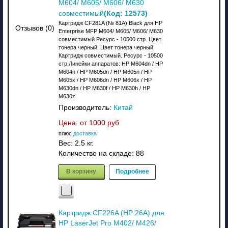
M604/ M605/ M606/ M630
(Код:
12573
)
совместимый
Картридж CF281A (№ 81A) Black для HP
Отзывов (0)
Enterprise MFP M604/ M605/ M606/ M630
совместимый Ресурс - 10500 стр. Цвет
тонера черный. Цвет тонера черный.
Картридж совместимый. Ресурс - 10500
стр.Линейки аппаратов: HP M604dn / HP
M604n / HP M605dn / HP M605n / HP
M605x / HP M606dn / HP M606x / HP
M630dn / HP M630f / HP M630h / HP
M630z
Производитель:
Китай
Цена: от
1000 руб
плюс
доставка
Вес:
2.5 кг.
Количество на складе:
88
В корзину
Подробнее
Картридж CF226A (HP 26A) для
HP LaserJet Pro M402/ M426/