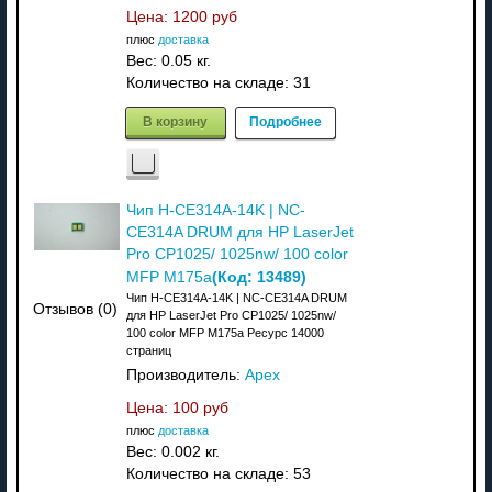
Цена:
1200 руб
плюс
доставка
Вес:
0.05 кг.
Количество на складе:
31
В корзину
Подробнее
Чип H-CE314A-14K | NC-
CE314A DRUM для HP LaserJet
Pro CP1025/ 1025nw/ 100 color
(Код:
13489
)
MFP M175a
Чип H-CE314A-14K | NC-CE314A DRUM
Отзывов (0)
для HP LaserJet Pro CP1025/ 1025nw/
100 color MFP M175a Ресурс 14000
страниц
Производитель:
Apex
Цена:
100 руб
плюс
доставка
Вес:
0.002 кг.
Количество на складе:
53