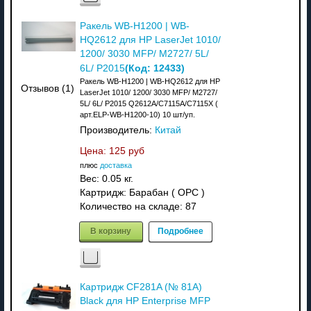
Ракель WB-H1200 | WB-
HQ2612 для HP LaserJet 1010/
1200/ 3030 MFP/ M2727/ 5L/
(Код:
12433
)
6L/ P2015
Ракель WB-H1200 | WB-HQ2612 для HP
Отзывов (1)
LaserJet 1010/ 1200/ 3030 MFP/ M2727/
5L/ 6L/ P2015 Q2612A/C7115A/C7115X (
арт.ELP-WB-H1200-10) 10 шт/уп.
Производитель:
Китай
Цена:
125 руб
плюс
доставка
Вес:
0.05 кг.
Картридж: Барабан ( OPC )
Количество на складе:
87
В корзину
Подробнее
Картридж CF281A (№ 81A)
Black для HP Enterprise MFP