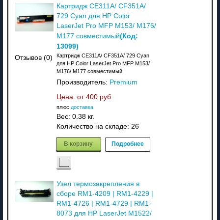
Картридж CE311A/ CF351A/
729 Cyan для HP Color
LaserJet Pro MFP M153/ M176/
(Код:
M177 совместимый
13099
)
Картридж CE311A/ CF351A/ 729 Cyan
Отзывов (0)
для HP Color LaserJet Pro MFP M153/
M176/ M177 совместимый
Производитель:
Premium
Цена: от
400 руб
плюс
доставка
Вес:
0.38 кг.
Количество на складе:
26
В корзину
Подробнее
Узел термозакрепления в
сборе RM1-4209 | RM1-4229 |
RM1-4726 | RM1-4729 | RM1-
8073 для HP LaserJet M1522/