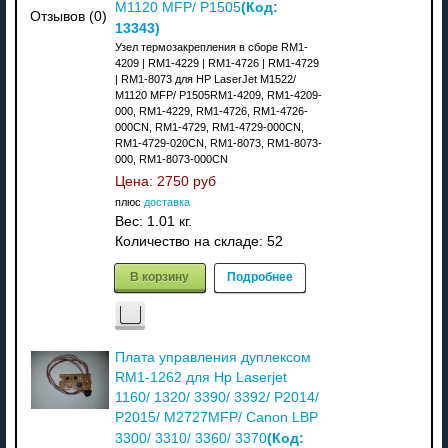
(Код:
M1120 MFP/ P1505
Отзывов (0)
13343
)
Узел термозакрепления в сборе RM1-
4209 | RM1-4229 | RM1-4726 | RM1-4729
| RM1-8073 для HP LaserJet M1522/
M1120 MFP/ P1505RM1-4209, RM1-4209-
000, RM1-4229, RM1-4726, RM1-4726-
000CN, RM1-4729, RM1-4729-000CN,
RM1-4729-020CN, RM1-8073, RM1-8073-
000, RM1-8073-000CN
Цена:
2750 руб
плюс
доставка
Вес:
1.01 кг.
Количество на складе:
52
В корзину
Подробнее
Плата управления дуплексом
RM1-1262 для Hp Laserjet
1160/ 1320/ 3390/ 3392/ P2014/
P2015/ M2727MFP/ Canon LBP
(Код:
3300/ 3310/ 3360/ 3370