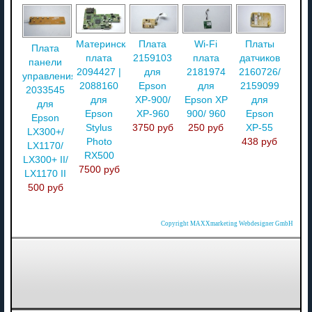
Материнская
Плата
Wi-Fi
Платы
Плата
плата
2159103
плата
датчиков
панели
2094427 |
для
2181974
2160726/
управления
2088160
Epson
для
2159099
2033545
для
XP-900/
Epson XP
для
для
Epson
XP-960
900/ 960
Epson
Epson
Stylus
3750 руб
250 руб
XP-55
LX300+/
Photo
438 руб
LX1170/
RX500
LX300+ II/
7500 руб
LX1170 II
500 руб
Copyright MAXXmarketing Webdesigner GmbH