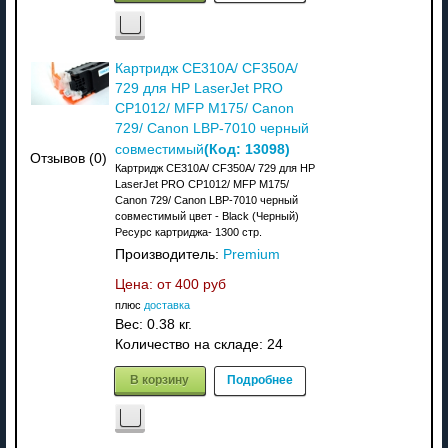
Картридж CE310A/ CF350A/
729 для HP LaserJet PRO
CP1012/ MFP M175/ Canon
729/ Canon LBP-7010 черный
(Код:
13098
)
совместимый
Отзывов (0)
Картридж CE310A/ CF350A/ 729 для HP
LaserJet PRO CP1012/ MFP M175/
Canon 729/ Canon LBP-7010 черный
совместимый цвет - Black (Черный)
Ресурс картриджа- 1300 стр.
Производитель:
Premium
Цена: от
400 руб
плюс
доставка
Вес:
0.38 кг.
Количество на складе:
24
В корзину
Подробнее