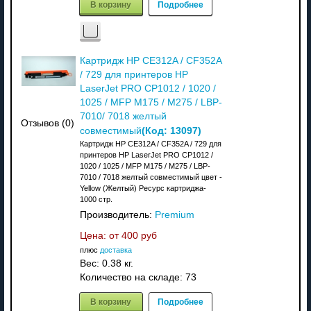
В корзину
Подробнее
Картридж HP CE312A / CF352A
/ 729 для принтеров HP
LaserJet PRO CP1012 / 1020 /
1025 / MFP M175 / M275 / LBP-
7010/ 7018 желтый
Отзывов (0)
(Код:
13097
)
совместимый
Картридж HP CE312A / CF352A / 729 для
принтеров HP LaserJet PRO CP1012 /
1020 / 1025 / MFP M175 / M275 / LBP-
7010 / 7018 желтый совместимый цвет -
Yellow (Желтый) Ресурс картриджа-
1000 стр.
Производитель:
Premium
Цена: от
400 руб
плюс
доставка
Вес:
0.38 кг.
Количество на складе:
73
В корзину
Подробнее