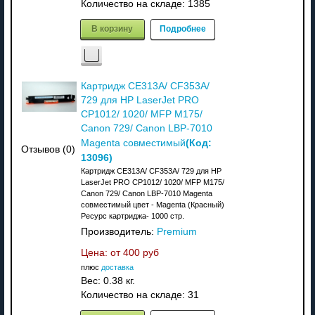
Количество на складе:
1385
В корзину
Подробнее
Картридж CE313A/ CF353A/
729 для HP LaserJet PRO
CP1012/ 1020/ MFP M175/
Canon 729/ Canon LBP-7010
(Код:
Magenta совместимый
Отзывов (0)
13096
)
Картридж CE313A/ CF353A/ 729 для HP
LaserJet PRO CP1012/ 1020/ MFP M175/
Canon 729/ Canon LBP-7010 Magenta
совместимый цвет - Magenta (Красный)
Ресурс картриджа- 1000 стр.
Производитель:
Premium
Цена: от
400 руб
плюс
доставка
Вес:
0.38 кг.
Количество на складе:
31