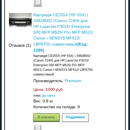
Картридж CE255X (HP 55X) |
3482B002 (Canon 724H) для
HP LaserJet P3015/ Enterprise
500 MFP M525/ Pro MFP M521/
Canon i-SENSYS MF512/
(Код:
LBP6750 совместимый
Отзывов (1)
1289
)
Картридж CE255X (HP 55X) | 3482B002
(Canon 724H) для HP LaserJet P3015/
Enterprise 500 MFP M525/ Pro MFP
M521/ Canon i-SENSYS MF512/ LBP6750
совместимый
Производитель:
Premium
Цена:
1000 руб
плюс
доставка
Вес:
0.8 кг.
Количество на складе:
9
В корзину
Подробнее