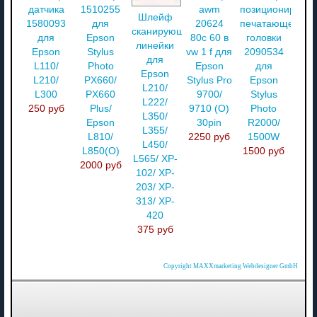
датчика
1510255
awm
позиционирова
Шлейф
1580093
для
20624
печатающей
сканирующей
для
Epson
80c 60 в
головки
линейки
Epson
Stylus
vw 1 f для
2090534
для
L110/
Photo
Epson
для
Epson
L210/
PX660/
Stylus Pro
Epson
L210/
L300
PX660
9700/
Stylus
L222/
250 руб
Plus/
9710 (O)
Photo
L350/
Epson
30pin
R2000/
L355/
L810/
2250 руб
1500W
L450/
L850(O)
1500 руб
L565/ XP-
2000 руб
102/ XP-
203/ XP-
313/ XP-
420
375 руб
Copyright MAXXmarketing Webdesigner GmbH