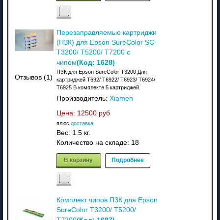
Перезаправляемые картриджи
(ПЗК) для Epson SureColor SC-
T3200/ T5200/ T7200 с
(Код:
1628
)
чипом
ПЗК для Epson SureColor T3200 Для
Отзывов (1)
картриджей T692/ T6922/ T6923/ T6924/
T6925 В комплекте 5 картриджей.
Производитель:
Xiamen
Цена:
12500 руб
плюс
доставка
Вес:
1.5 кг.
Количество на складе:
18
В корзину
Подробнее
Комплект чипов ПЗК для Epson
SureColor T3200/ T5200/