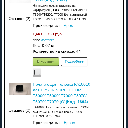
(Код:
1687
)
T7200
Чипы для перезаправляемых
картриджей (ПЗК) Epson SureColor SC-
T3200/ T5200/ T7200 Для картриджей
Отзывов (2)
T6931 / T6932 / T6933 / T6934 / T6935
Производитель:
Apex
Цена:
1750 руб
плюс
доставка
Вес:
0.07 кг.
Количество на складе:
44
В корзину
Подробнее
Печатающая головка FA10010
для EPSON SURECOLOR
T3000/ T5000/ T7000 T3070/
(Код:
1894
)
T5070/ T7070 (О)
FA10010 Печатающая головка EPSON
Отзывов (0)
SURECOLOR T3000/T5000/T7000
T3070/T5070/T7070
Производитель:
Epson