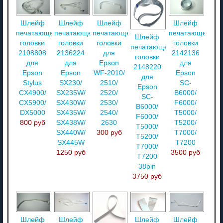
Шлейф
Шлейф
Шлейф
Шлейф
печатающей
печатающей
печатающей
печатающей
Шлейф
головки
головки
головки
головки
печатающей
2108808
2136224
для
2142136
головки
для
для
Epson
для
2148220
Epson
Epson
WF-2010/
Epson
для
Stylus
SX230/
2510/
SC-
Epson
CX4900/
SX235W/
2520/
B6000/
SC-
CX5900/
SX430W/
2530/
F6000/
B6000/
DX5000
SX435W/
2540/
T5000/
F6000/
800 руб
SX438W/
2630
T5200/
T5000/
SX440W/
300 руб
T7000/
T5200/
SX445W
T7200
T7000/
1250 руб
3500 руб
T7200
38pin
3750 руб
Шлейф
Шлейф
Шлейф
Шлейф