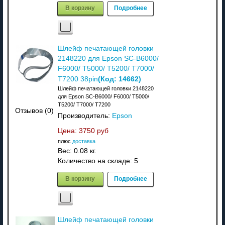
В корзину
Подробнее
Шлейф печатающей головки
2148220 для Epson SC-B6000/
F6000/ T5000/ T5200/ T7000/
(Код:
14662
)
T7200 38pin
Шлейф печатающей головки 2148220
для Epson SC-B6000/ F6000/ T5000/
T5200/ T7000/ T7200
Отзывов (0)
Производитель:
Epson
Цена:
3750 руб
плюс
доставка
Вес:
0.08 кг.
Количество на складе:
5
В корзину
Подробнее
Шлейф печатающей головки