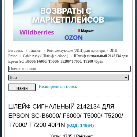
Вы здесь:
Главная
Комплектующие (ЗИП) для принтера
ЗИП
Epson
Cable Assy ( Шлейф в сборе )
Шлейф сигнальный 2142134 для
Epson SC-B6000/ F6000/ T5000/ T5200/ T7000/ T7200 40pin
Расширенный поиск
ШЛЕЙФ СИГНАЛЬНЫЙ 2142134 ДЛЯ
EPSON SC-B6000/ F6000/ T5000/ T5200/
T7000/ T7200 40PIN
(КОД:
14664
)
Хиты:
4785
|
Рейтинг: