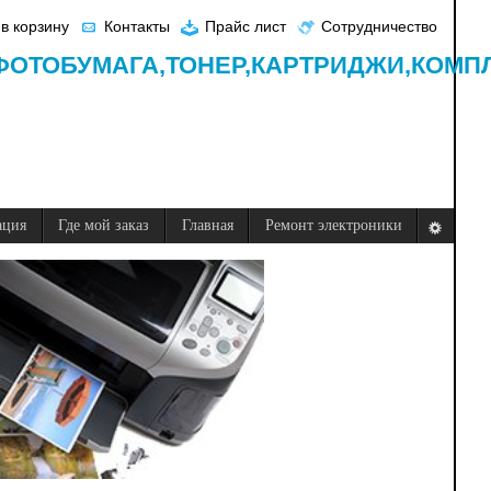
в корзину
Контакты
Прайс лист
Сотрудничество
ФОТОБУМАГА,
ТОНЕР,
КАРТРИДЖИ,
КОМП
ация
Где мой заказ
Главная
Ремонт электроники