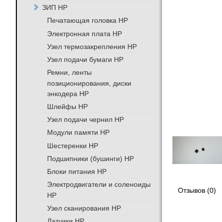
ЗИП HP
Печатающая головка HP
Электронная плата HP
Узел термозакрепления HP
Узел подачи бумаги HP
Ремни, ленты
позиционирования, диски
энкодера HP
Шлейфы HP
Узел подачи чернил HP
Модули памяти HP
Шестеренки HP
Подшипники (бушинги) HP
Блоки питания HP
Электродвигатели и соленоиды
Отзывов (0)
HP
Узел сканирования HP
Датчики HP