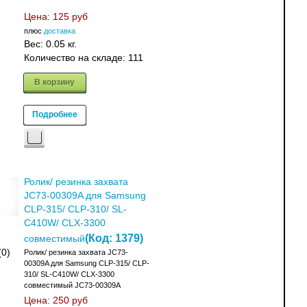
Цена:
125 руб
плюс
доставка
Вес:
0.05 кг.
Количество на складе:
111
В корзину
Подробнее
Ролик/ резинка захвата
JC73-00309A для Samsung
CLP-315/ CLP-310/ SL-
C410W/ CLX-3300
(Код:
1379
)
совместимый
(0)
Ролик/ резинка захвата JC73-
00309A для Samsung CLP-315/ CLP-
310/ SL-C410W/ CLX-3300
совместимый JC73-00309A
Цена:
250 руб