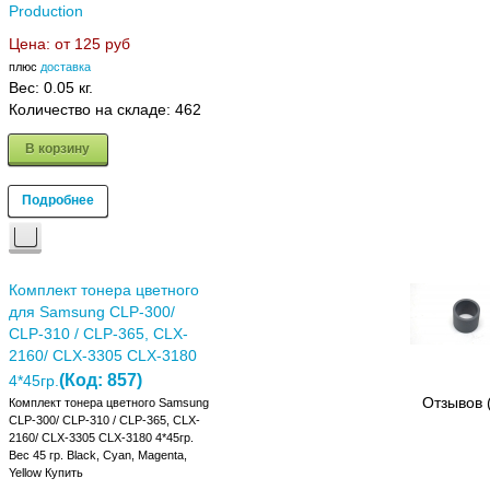
Production
Цена: от
125 руб
плюс
доставка
Вес:
0.05 кг.
Количество на складе:
462
В корзину
Подробнее
Комплект тонера цветного
для Samsung CLP-300/
CLP-310 / CLP-365, CLX-
2160/ CLX-3305 CLX-3180
(Код:
857
)
4*45гр.
Отзывов 
Комплект тонера цветного Samsung
CLP-300/ CLP-310 / CLP-365, CLX-
2160/ CLX-3305 CLX-3180 4*45гр.
Вес 45 гр. Black, Cyan, Magenta,
Yellow Купить