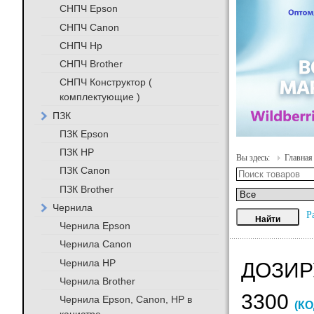
СНПЧ Epson
СНПЧ Canon
СНПЧ Hp
СНПЧ Brother
СНПЧ Конструктор (
комплектующие )
ПЗК
ПЗК Epson
ПЗК HP
Вы здесь:
Главная
ПЗК Canon
ПЗК Brother
Чернила
Р
Чернила Epson
Чернила Canon
Чернила HP
ДОЗИР
Чернила Brother
3300
Чернила Epson, Canon, HP в
(КО