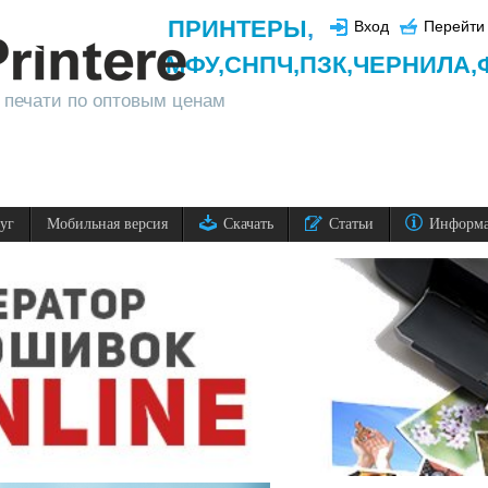
ПРИНТЕРЫ
,
Вход
Перейти 
МФУ,
СНПЧ,
ПЗК,
ЧЕРНИЛА,
 печати по оптовым ценам
луг
Мобильная версия
Скачать
Статьи
Информ