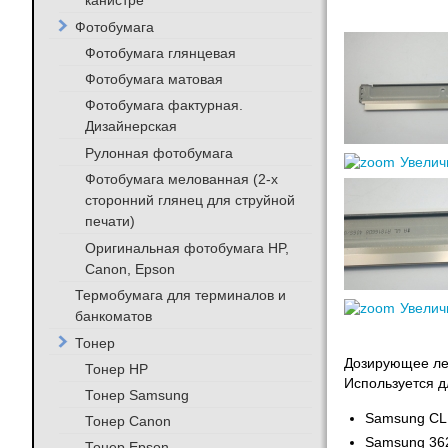
канистре
Фотобумага
Фотобумага глянцевая
Фотобумага матовая
Фотобумага фактурная.
Дизайнерская
Рулонная фотобумага
Увелич
Фотобумага мелованная (2-х
сторонний глянец для струйной
печати)
Оригинальная фотобумага HP,
Canon, Epson
Термобумага для терминалов и
Увелич
банкоматов
Тонер
Дозирующее ле
Тонер HP
Используется д
Тонер Samsung
Samsung CL
Тонер Canon
Samsung 36
Тонер Epson