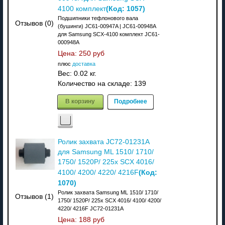
(Код:
1057
)
4100 комплект
Подшипники тефлонового вала
Отзывов (0)
(бушинги) JC61-00947A | JC61-00948A
для Samsung SCX-4100 комплект JC61-
000948A
Цена:
250 руб
плюс
доставка
Вес:
0.02 кг.
Количество на складе:
139
В корзину
Подробнее
Ролик захвата JC72-01231A
для Samsung ML 1510/ 1710/
1750/ 1520P/ 225x SCX 4016/
(Код:
4100/ 4200/ 4220/ 4216F
1070
)
Ролик захвата Samsung ML 1510/ 1710/
Отзывов (1)
1750/ 1520P/ 225x SCX 4016/ 4100/ 4200/
4220/ 4216F JC72-01231A
Цена:
188 руб