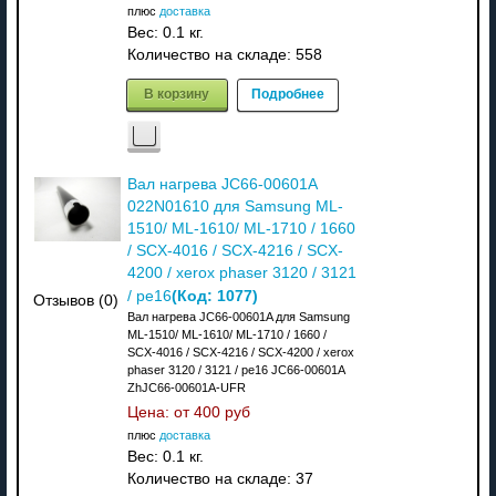
плюс
доставка
Вес:
0.1 кг.
Количество на складе:
558
В корзину
Подробнее
Вал нагрева JC66-00601A
022N01610 для Samsung ML-
1510/ ML-1610/ ML-1710 / 1660
/ SCX-4016 / SCX-4216 / SCX-
4200 / xerox phaser 3120 / 3121
(Код:
1077
)
/ pe16
Отзывов (0)
Вал нагрева JC66-00601A для Samsung
ML-1510/ ML-1610/ ML-1710 / 1660 /
SCX-4016 / SCX-4216 / SCX-4200 / xerox
phaser 3120 / 3121 / pe16 JC66-00601A
ZhJC66-00601A-UFR
Цена: от
400 руб
плюс
доставка
Вес:
0.1 кг.
Количество на складе:
37