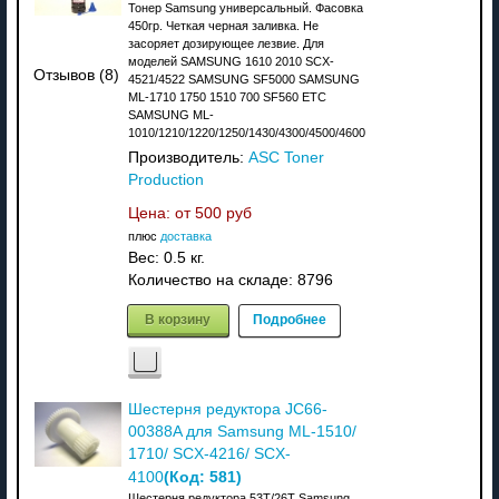
Тонер Samsung универсальный. Фасовка
450гр. Четкая черная заливка. Не
засоряет дозирующее лезвие. Для
моделей SAMSUNG 1610 2010 SCX-
Отзывов (8)
4521/4522 SAMSUNG SF5000 SAMSUNG
ML-1710 1750 1510 700 SF560 ETC
SAMSUNG ML-
1010/1210/1220/1250/1430/4300/4500/4600
Производитель:
ASC Toner
Production
Цена: от
500 руб
плюс
доставка
Вес:
0.5 кг.
Количество на складе:
8796
В корзину
Подробнее
Шестерня редуктора JC66-
00388A для Samsung ML-1510/
1710/ SCX-4216/ SCX-
(Код:
581
)
4100
Шестерня редуктора 53T/26T Samsung