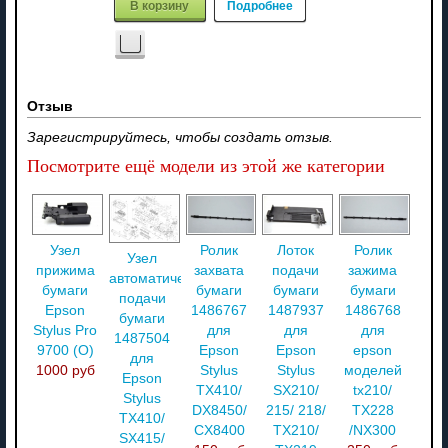
В корзину
Подробнее
Отзыв
Зарегистрируйтесь, чтобы создать отзыв.
Посмотрите ещё модели из этой же категории
Узел
Ролик
Лоток
Ролик
Узел
прижима
захвата
подачи
зажима
автоматической
бумаги
бумаги
бумаги
бумаги
подачи
Epson
1486767
1487937
1486768
бумаги
Stylus Pro
для
для
для
1487504
9700 (O)
Epson
Epson
epson
для
1000 руб
Stylus
Stylus
моделей
Epson
TX410/
SX210/
tx210/
Stylus
DX8450/
215/ 218/
TX228
TX410/
CX8400
TX210/
/NX300
SX415/