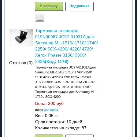
В корзину
Подробнее
Тормозная площадка
019N00987 JC97-01931A для
Samsung ML-1510/ 1710/ 1740/
2250/ SCX-4200/ 4220/ 4720/
Xerox Phaser 3150/ 3300/
(Код:
1176
)
3435
Отзывов (0)
Тормозная площадка JC97-01931A для
Samsung ML-1510/ 1710/ 1740/ 2250/
SCX-4200/ 4220/ 4720/ Xerox Phaser
3150/ 3300/ 3435 JC97-01931A ZhJC97-
01931A-Sp JC97-01931A 019N00987
Тормозная площадка для Samsung ML-
1710 / SCX-4200
Цена:
200 руб
плюс
доставка
Вес:
0.05 кг.
Срок поставки:
10 дней
Количество на складе:
87