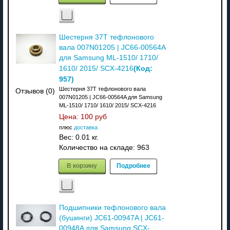
Шестерня 37T тефлонового
вала 007N01205 | JC66-00564A
для Samsung ML-1510/ 1710/
(Код:
1610/ 2015/ SCX-4216
957
)
Шестерня 37T тефлонового вала
Отзывов (0)
007N01205 | JC66-00564A для Samsung
ML-1510/ 1710/ 1610/ 2015/ SCX-4216
Цена:
100 руб
плюс
доставка
Вес:
0.01 кг.
Количество на складе:
963
В корзину
Подробнее
Подшипники тефлонового вала
(бушинги) JC61-00947A | JC61-
00948A для Samsung SCX-