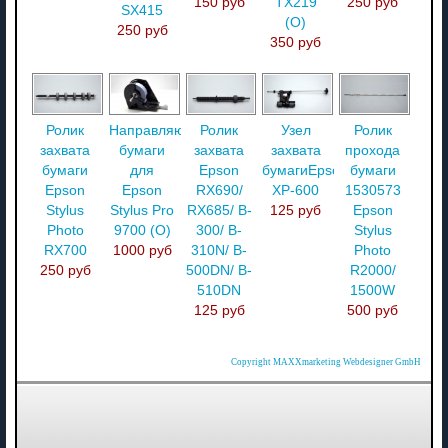
150 руб
TX219
250 руб
SX415
(О)
250 руб
350 руб
Ролик
Направляющая
Ролик
Узел
Ролик
захвата
бумаги
захвата
захвата
прохода
бумаги
для
Epson
бумагиEpson
бумаги
Epson
Epson
RX690/
XP-600
1530573
Stylus
Stylus Pro
RX685/ B-
125 руб
Epson
Photo
9700 (O)
300/ B-
Stylus
RX700
1000 руб
310N/ B-
Photo
250 руб
500DN/ B-
R2000/
510DN
1500W
125 руб
500 руб
Copyright MAXXmarketing Webdesigner GmbH