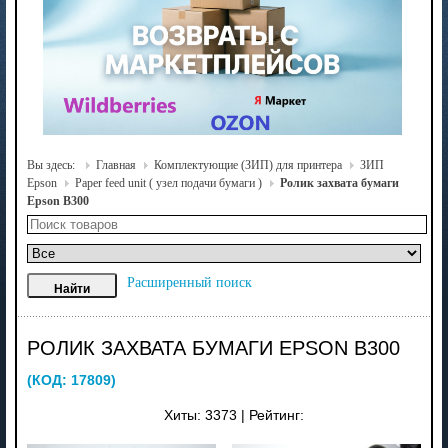
Вы здесь:
Главная
Комплектующие (ЗИП) для принтера
ЗИП
Epson
Paper feed unit ( узел подачи бумаги )
Ролик захвата бумаги
Epson B300
Расширенный поиск
РОЛИК ЗАХВАТА БУМАГИ EPSON B300
(КОД:
17809
)
Хиты:
3373
|
Рейтинг: