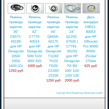
Ремень
Ремень
Ремень
Ремень
Диск
привода
привода
привода
привода
энкодера
каретки
каретки
каретки
каретки
CB021-
36"
42"
44"
24"
80053
C6072-
C7770-
Q6659-
Q1292-
для HP
60198
60014
60175
67026 |
OfficeJet
для HP
для HP
для HP
C7791-
Pro 8000/
DesignJet
DesignJet
DesignJet
60233
8500/
1050/
500/ 510/
T1100/
для HP
251dw/
1055/
800/ 820
T610/
DesignJet
276dw
1600 (О)
1000 руб
T620/
70/ 90/
625 руб
1250 руб
Z2100/
100/ 110/
Z3100
120/ 130
1250 руб
2000 руб
Copyright MAXXmarketing Webdesigner GmbH