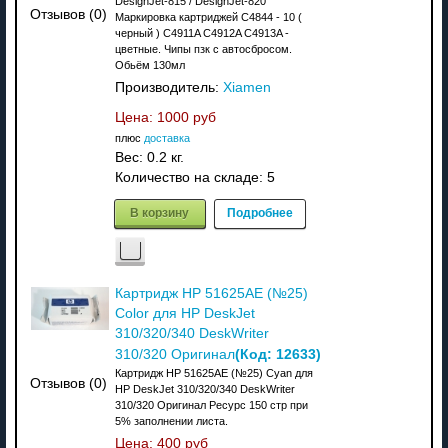
DesignJet-815 / DesignJet-820
Отзывов (0)
Маркировка картриджей C4844 - 10 (
черный ) C4911A C4912A C4913A -
цветные. Чипы пзк с автосбросом.
Обьём 130мл
Производитель:
Xiamen
Цена:
1000 руб
плюс
доставка
Вес:
0.2 кг.
Количество на складе:
5
В корзину
Подробнее
Картридж HP 51625AE (№25)
Color для HP DeskJet
310/320/340 DeskWriter
(Код:
12633
)
310/320 Оригинал
Картридж HP 51625AE (№25) Cyan для
Отзывов (0)
HP DeskJet 310/320/340 DeskWriter
310/320 Оригинал Ресурс 150 стр при
5% заполнении листа.
Цена:
400 руб