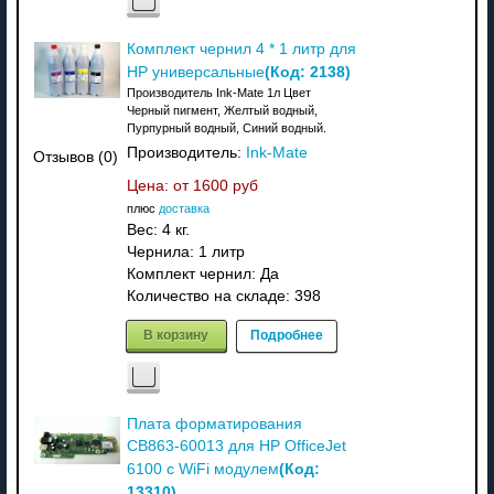
Комплект чернил 4 * 1 литр для
(Код:
2138
)
HP универсальные
Производитель Ink-Mate 1л Цвет
Черный пигмент, Желтый водный,
Пурпурный водный, Синий водный.
Производитель:
Ink-Mate
Отзывов (0)
Цена: от
1600 руб
плюс
доставка
Вес:
4 кг.
Чернила: 1 литр
Комплект чернил: Да
Количество на складе:
398
В корзину
Подробнее
Плата форматирования
CB863-60013 для HP OfficeJet
(Код:
6100 с WiFi модулем
13310
)