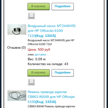
В корзину
Подробнее
Воздушный насос MT2446V05
для HP OfficeJet 6100/
(Код:
13315
)
7110
Воздушный насос MT2446V05 для HP
OfficeJet 6100/ 7110
Отзывов (0)
Цена:
500 руб
плюс
доставка
Вес:
0.09 кг.
Количество на складе:
43
В корзину
Подробнее
Ремень привода каретки
CB863-80048 для HP Officejet
(Код:
13316
)
6100
CB863-80048 Ремень привода каретки