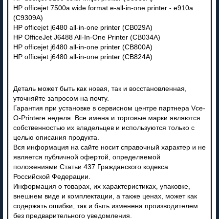
HP officejet 7500a wide format e-all-in-one printer - e910a
(C9309A)
HP officejet j6480 all-in-one printer (CB029A)
HP OfficeJet J6488 All-In-One Printer (CB034A)
HP officejet j6480 all-in-one printer (CB800A)
HP officejet j6480 all-in-one printer (CB824A)
Деталь может быть как новая, так и восстановленная,
уточняйте запросом на почту.
Гарантия при установке в сервисном центре партнера Vce-
O-Printere неделя. Все имена и торговые марки являются
собственностью их владельцев и используются только с
целью описания продукта.
Вся информация на сайте носит справочный характер и не
является публичной офертой, определяемой
положениями Статьи 437 Гражданского кодекса
Российской Федерации.
Информация о товарах, их характеристиках, упаковке,
внешнем виде и комплектации, а также ценах, может как
содержать ошибки, так и быть изменена производителем
без предварительного уведомления.