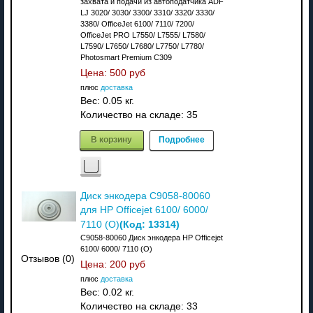
захвата и подачи из автоподатчика ADF
LJ 3020/ 3030/ 3300/ 3310/ 3320/ 3330/
3380/ OfficeJet 6100/ 7110/ 7200/
OfficeJet PRO L7550/ L7555/ L7580/
L7590/ L7650/ L7680/ L7750/ L7780/
Photosmart Premium C309
Цена:
500 руб
плюс
доставка
Вес:
0.05 кг.
Количество на складе:
35
В корзину
Подробнее
Диск энкодера C9058-80060
для HP Officejet 6100/ 6000/
(Код:
13314
)
7110 (O)
C9058-80060 Диск энкодера HP Officejet
6100/ 6000/ 7110 (O)
Отзывов (0)
Цена:
200 руб
плюс
доставка
Вес:
0.02 кг.
Количество на складе:
33