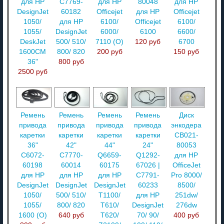
для HP
C7769-
для HP
80048
для HP
DesignJet
60182
Officejet
для HP
Officejet
1050/
для HP
6100/
Officejet
6100/
1055/
DesignJet
6000/
6100
6600/
DeskJet
500/ 510/
7110 (O)
120 руб
6700
1600CM
800/ 820
200 руб
150 руб
36"
800 руб
2500 руб
Ремень
Ремень
Ремень
Ремень
Диск
привода
привода
привода
привода
энкодера
каретки
каретки
каретки
каретки
CB021-
36"
42"
44"
24"
80053
C6072-
C7770-
Q6659-
Q1292-
для HP
60198
60014
60175
67026 |
OfficeJet
для HP
для HP
для HP
C7791-
Pro 8000/
DesignJet
DesignJet
DesignJet
60233
8500/
1050/
500/ 510/
T1100/
для HP
251dw/
1055/
800/ 820
T610/
DesignJet
276dw
1600 (О)
640 руб
T620/
70/ 90/
400 руб