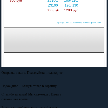
800 руб
Z2100/
100/ 110/
Z3100
120/ 130
800 руб
1280 руб
Copyright MAXXmarketing Webdesigner GmbH
Отправка заказа. Пожалуйста, подождите
...
Подождите... Кладем товар в корзину
Спасибо за заказ! Мы свяжемся с Вами в
ближайшее время
Возникла проблема с отправкой заказа.