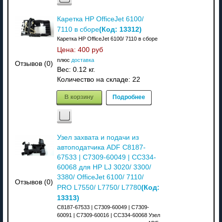
Каретка HP OfficeJet 6100/
(Код:
13312
)
7110 в сборе
Каретка HP OfficeJet 6100/ 7110 в сборе
Цена:
400 руб
плюс
доставка
Отзывов (0)
Вес:
0.12 кг.
Количество на складе:
22
В корзину
Подробнее
Узел захвата и подачи из
автоподатчика ADF C8187-
67533 | C7309-60049 | CC334-
60068 для HP LJ 3020/ 3300/
3380/ OfficeJet 6100/ 7110/
Отзывов (0)
(Код:
PRO L7550/ L7750/ L7780
13313
)
C8187-67533 | C7309-60049 | C7309-
60091 | C7309-60016 | CC334-60068 Узел