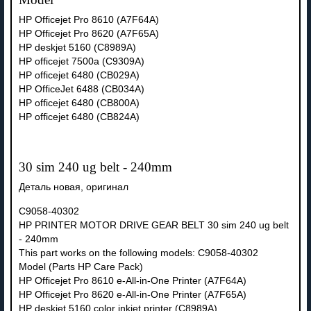
HP Officejet Pro 8610 (A7F64A)
HP Officejet Pro 8620 (A7F65A)
HP deskjet 5160 (C8989A)
HP officejet 7500a (C9309A)
HP officejet 6480 (CB029A)
HP OfficeJet 6488 (CB034A)
HP officejet 6480 (CB800A)
HP officejet 6480 (CB824A)
30 sim 240 ug belt - 240mm
Деталь новая, оригинал
C9058-40302
HP PRINTER MOTOR DRIVE GEAR BELT 30 sim 240 ug belt
- 240mm
This part works on the following models: C9058-40302
Model (Parts HP Care Pack)
HP Officejet Pro 8610 e-All-in-One Printer (A7F64A)
HP Officejet Pro 8620 e-All-in-One Printer (A7F65A)
HP deskjet 5160 color inkjet printer (C8989A)