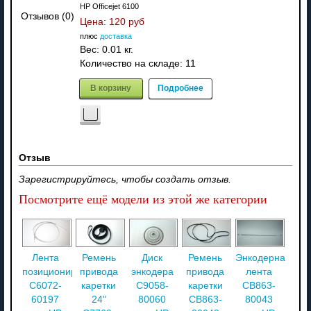
HP Officejet 6100
Отзывов (0)
Цена:
120 руб
плюс
доставка
Вес:
0.01 кг.
Количество на складе:
11
В корзину
Подробнее
Отзыв
Зарегистрируйтесь, чтобы создать отзыв.
Посмотрите ещё модели из этой же категории
Лента
Ремень
Диск
Ремень
Энкодерная
позиционирования
привода
энкодера
привода
лента
C6072-
каретки
C9058-
каретки
CB863-
60197
24"
80060
CB863-
80043