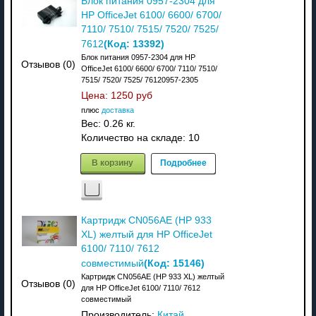
Блок питания 0957-2304 для
HP OfficeJet 6100/ 6600/ 6700/
7110/ 7510/ 7515/ 7520/ 7525/
(Код:
13392
)
7612
Блок питания 0957-2304 для HP
Отзывов (0)
OfficeJet 6100/ 6600/ 6700/ 7110/ 7510/
7515/ 7520/ 7525/ 76120957-2305
Цена:
1250 руб
плюс
доставка
Вес:
0.26 кг.
Количество на складе:
10
В корзину
Подробнее
Картридж CN056AE (HP 933
XL) желтый для HP OfficeJet
6100/ 7110/ 7612
(Код:
15146
)
совместимый
Картридж CN056AE (HP 933 XL) желтый
Отзывов (0)
для HP OfficeJet 6100/ 7110/ 7612
совместимый
Производитель:
Китай