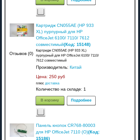
Картридж CN055AE (HP 933
XL) пурпурный для HP
OfficeJet 6100/ 7110/ 7612
(Код:
15148
)
совместимый
Картридж CN055AE (HP 933 XL)
Отзывов (0)
пурпурный для HP OfficeJet 6100/ 7110/
7612 совместимый
Производитель:
Китай
Цена:
250 руб
плюс
доставка
Количество на складе:
1
В корзину
Подробнее
Панель кнопок CR768-80003
(Код:
для HP OfficeJet 7110 (О)
15186
)