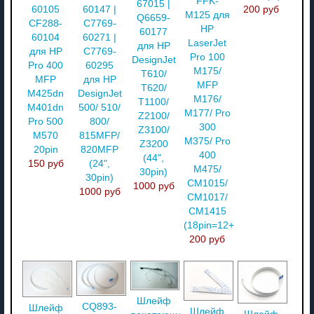
FFK-
67015 |
60105
60147 |
200 руб
M125 для
Q6659-
CF288-
C7769-
HP
60177
60104
60271 |
LaserJet
для HP
для HP
C7769-
Pro 100
DesignJet
Pro 400
60295
M175/
T610/
MFP
для HP
MFP
T620/
M425dn
DesignJet
M176/
T1100/
M401dn
500/ 510/
M177/ Pro
Z2100/
Pro 500
800/
300
Z3100/
M570
815MFP/
M375/ Pro
Z3200
20pin
820MFP
400
(44",
150 руб
(24",
M475/
30pin)
30pin)
CM1015/
1000 руб
1000 руб
CM1017/
CM1415
(18pin=12+6)
200 руб
Шлейф
CQ893-
Шлейф
Шлейф