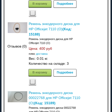
В корзину
Подробнее
Ремень энкодерного диска для
(Код:
HP Officejet 7110 (O)
15188
)
Ремень энкодерного диска для HP
Officejet 7110 (O)
Отзывов (0)
Цена:
400 руб
плюс
доставка
Вес:
0.01 кг.
Количество на складе:
3
В корзину
Подробнее
Ремень энкодерного диска
00022768 для HP Officejet 7110
(Код:
15189
)
(О)
Ремень энкодерного диска 00022768
для HP Officejet 7110 (О)