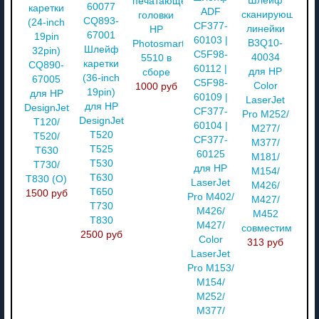
Шлейф
печатающей
60077
каретки
ADF
сканирующей
головки
CQ893-
(24-inch
CF377-
линейки
HP
67001
19pin
60103 |
B3Q10-
Photosmart
Шлейф
32pin)
C5F98-
40034
5510 в
каретки
CQ890-
60112 |
для HP
сборе
(36-inch
67005
C5F98-
Color
1000 руб
19pin)
для HP
60109 |
LaserJet
для HP
DesignJet
CF377-
Pro M252/
DesignJet
T120/
60104 |
M277/
T520
T520/
CF377-
M377/
T525
T630
60125
M181/
T530
T730/
для HP
M154/
T630
T830 (О)
LaserJet
M426/
T650
1500 руб
Pro M402/
M427/
T730
M426/
M452
T830
M427/
совместимый
2500 руб
Color
313 руб
LaserJet
Pro M153/
M154/
M252/
M377/