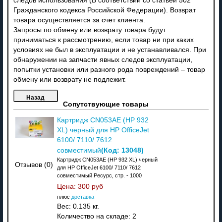
следов использования (В соответствии со статьей 502
Гражданского кодекса Российской Федерации). Возврат
товара осуществляется за счет клиента.
Запросы по обмену или возврату товара будут
приниматься к рассмотрению, если товар ни при каких
условиях не был в эксплуатации и не устанавливался. При
обнаружении на запчасти явных следов эксплуатации,
попытки установки или разного рода повреждений – товар
обмену или возврату не подлежит.
Сопутствующие товары
Картридж CN053AE (HP 932
XL) черный для HP OfficeJet
6100/ 7110/ 7612
(Код:
13048
)
совместимый
Картридж CN053AE (HP 932 XL) черный
Отзывов (0)
для HP OfficeJet 6100/ 7110/ 7612
совместимый Ресурс, стр. - 1000
Цена:
300 руб
плюс
доставка
Вес:
0.135 кг.
Количество на складе:
2