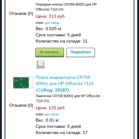
Передние кнопки CR768-80003 для HP
OfficeJet 7110 (О)
Отзывов (0)
Цена:
313 руб
плюс
доставка
Вес:
0.025 кг.
Срок поставки:
5 дней
Количество на складе:
11
В корзину
Подробнее
Плата индикаторов CR768-
60001 для HP OfficeJet 7110
(Код:
15187
)
(О)
Лампочки CR768-60001 для HP OfficeJet
7110 (О)
Отзывов (0)
Цена:
125 руб
плюс
доставка
Вес:
0.01 кг.
Срок поставки:
5 дней
Количество на складе:
17