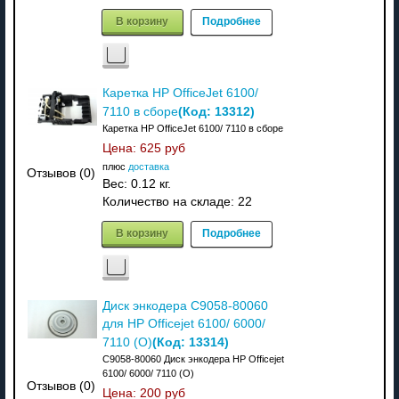
В корзину
Подробнее
Каретка HP OfficeJet 6100/
(Код:
13312
)
7110 в сборе
Каретка HP OfficeJet 6100/ 7110 в сборе
Цена:
625 руб
плюс
доставка
Отзывов (0)
Вес:
0.12 кг.
Количество на складе:
22
В корзину
Подробнее
Диск энкодера C9058-80060
для HP Officejet 6100/ 6000/
(Код:
13314
)
7110 (O)
C9058-80060 Диск энкодера HP Officejet
6100/ 6000/ 7110 (O)
Отзывов (0)
Цена:
200 руб