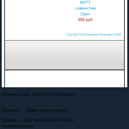
M477
совместимый
10pin
300 руб
Copyright MAXXmarketing Webdesigner GmbH
Отправка заказа. Пожалуйста, подождите
...
Подождите... Кладем товар в корзину
Спасибо за заказ! Мы свяжемся с Вами в
ближайшее время