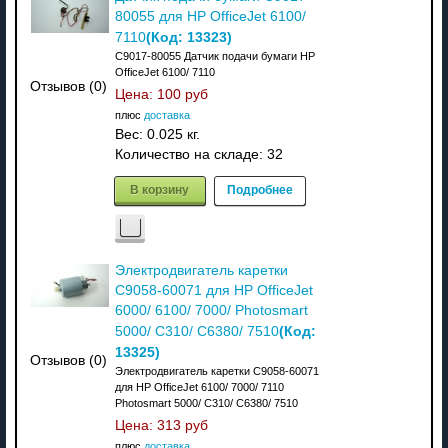
80055 для HP OfficeJet 6100/
(Код:
13323
)
7110
C9017-80055 Датчик подачи бумаги HP
OfficeJet 6100/ 7110
Отзывов (0)
Цена:
100 руб
плюс
доставка
Вес:
0.025 кг.
Количество на складе:
32
В корзину
Подробнее
Электродвигатель каретки
C9058-60071 для HP OfficeJet
6000/ 6100/ 7000/ Photosmart
(Код:
5000/ C310/ C6380/ 7510
13325
)
Отзывов (0)
Электродвигатель каретки C9058-60071
для HP OfficeJet 6100/ 7000/ 7110
Photosmart 5000/ C310/ C6380/ 7510
Цена:
313 руб
плюс
доставка