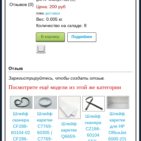
Отзывов (0)
Цена:
200 руб
плюс
доставка
Вес:
0.005 кг.
Количество на складе:
8
В корзину
Подробнее
Отзыв
Зарегистрируйтесь, чтобы создать отзыв.
Посмотрите ещё модели из этой же категории
Шлейф
Шлейф
Шлейф
Шлейф
сканера
каретки
каретки
сканера
Шлейф
CF288-
C7769-
для HP
CZ186-
каретки
60104-02
60305 |
OfficeJet
60104
Q6659-
CF286-
C7769-
6000 (О)