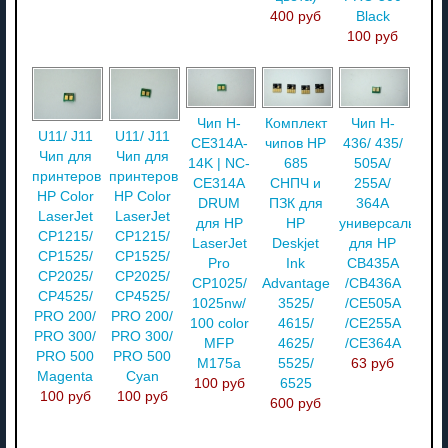
400 руб
Black
100 руб
Чип H-
Комплект
Чип H-
U11/ J11
U11/ J11
CE314A-
чипов HP
436/ 435/
Чип для
Чип для
14K | NC-
685
505A/
принтеров
принтеров
CE314A
СНПЧ и
255A/
HP Color
HP Color
DRUM
ПЗК для
364A
LaserJet
LaserJet
для HP
HP
универсальный
CP1215/
CP1215/
LaserJet
Deskjet
для HP
CP1525/
CP1525/
Pro
Ink
CB435A
CP2025/
CP2025/
CP1025/
Advantage
/CB436A
CP4525/
CP4525/
1025nw/
3525/
/CE505A
PRO 200/
PRO 200/
100 color
4615/
/CE255A
PRO 300/
PRO 300/
MFP
4625/
/CE364A
PRO 500
PRO 500
M175a
5525/
63 руб
Magenta
Cyan
100 руб
6525
100 руб
100 руб
600 руб