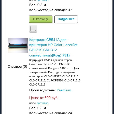
Вес:
0.8 кг.
Количество на складе:
37
В корзину
Подробнее
Картридж CB541A для
принтеров HP Color LaserJet
CP1215 CM1312
(Код:
791
)
совместимый
Картридж CB541A для принтеров HP
Color LaserJet CP1215 CM1312
Отзывов (0)
совместимый Ресурс - 1400 стр. Цвет
тонера синий. Подходит к моделям
принтеров: CLJ-CM1312, CLJ-CP1210,
CLJ-CP1215, CLJ-CP1510, CLJ-CP1515,
CLJ-CP1518
Производитель:
Premium
Цена: от
600 руб
плюс
доставка
Вес:
0.8 кг.
Количество на складе:
24