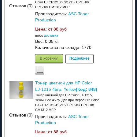
Color LJ CP1210/ CP1215/ CP1510/
Отзывов (0)
CP1218/ CM1312 MFP
Производитель:
ASC Toner
Production
Цена: от
88 руб
плюс
доставка
Вес:
0.05 кг.
Количество на складе:
1770
В корзину
Подробнее
Тонер цветной для HP Color
(Код:
848
)
LJ-1215 45гр. Yellow
Тонер цветной для HP Color LJ-1215
Yellow Вес 45 гр. Для принтеров HP Color
LJ CP1210/ CP1215/ CP1510/ CP1218/
CM1312 MFP
Отзывов (0)
Производитель:
ASC Toner
Production
Цена: от
88 руб