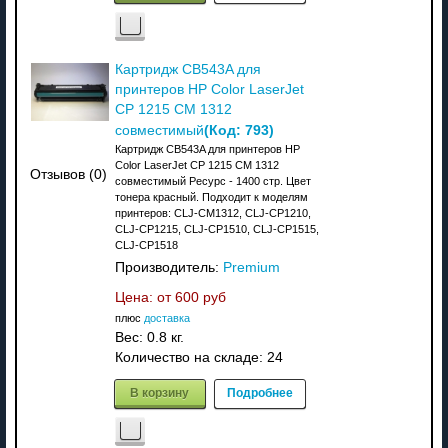
Картридж CB543A для
принтеров HP Color LaserJet
CP 1215 CM 1312
(Код:
793
)
совместимый
Картридж CB543A для принтеров HP
Color LaserJet CP 1215 CM 1312
Отзывов (0)
совместимый Ресурс - 1400 стр. Цвет
тонера красный. Подходит к моделям
принтеров: CLJ-CM1312, CLJ-CP1210,
CLJ-CP1215, CLJ-CP1510, CLJ-CP1515,
CLJ-CP1518
Производитель:
Premium
Цена: от
600 руб
плюс
доставка
Вес:
0.8 кг.
Количество на складе:
24
В корзину
Подробнее