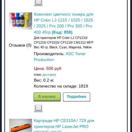
Комплект цветного тонера для
HP Color LJ-1215 / 1025 / 1525
/ 2025 / Pro 200 / Pro 300 / Pro
(Код:
858
)
400 45гр.
Для принтеров HP Color LJ CP1210/
CP1215/ CP1510/ CP1218/ CM1312 MFP
Отзывов (0)
Вес 45 гр. Black, Cyan, Magenta, Yellow
Производитель:
ASC Toner
Production
Цена:
500 руб
плюс
доставка
Вес:
0.2 кг.
Количество на складе:
1819
В корзину
Подробнее
Картридж HP CE310A / 729 для
принтеров HP LaserJet PRO