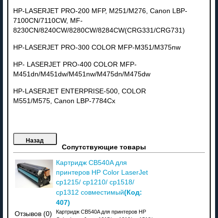
HP-LASERJET PRO-200 MFP, M251/M276, Canon LBP-
7100CN/7110CW, MF-
8230CN/8240CW/8280CW/8284CW(CRG331/CRG731)
HP-LASERJET PRO-300 COLOR MFP-M351/M375nw
HP- LASERJET PRO-400 COLOR MFP-
M451dn/M451dw/M451nw/M475dn/M475dw
HP-LASERJET ENTERPRISE-500, COLOR
M551/M575, Canon LBP-7784Cx
Сопутствующие товары
Картридж CB540A для
принтеров HP Color LaserJet
cp1215/ cp1210/ cp1518/
(Код:
cp1312 совместимый
407
)
Картридж CB540A для принтеров HP
Отзывов (0)