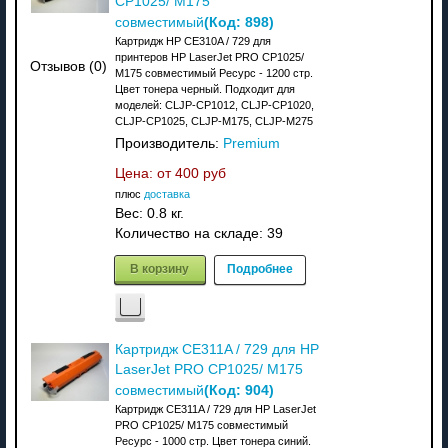
CP1025/ M175
(Код:
898
)
совместимый
Картридж HP CE310A / 729 для
принтеров HP LaserJet PRO CP1025/
Отзывов (0)
M175 совместимый Ресурс - 1200 стр.
Цвет тонера черный. Подходит для
моделей: CLJP-CP1012, CLJP-CP1020,
CLJP-CP1025, CLJP-M175, CLJP-M275
Производитель:
Premium
Цена: от
400 руб
плюс
доставка
Вес:
0.8 кг.
Количество на складе:
39
В корзину
Подробнее
Картридж CE311A / 729 для HP
LaserJet PRO CP1025/ M175
(Код:
904
)
совместимый
Картридж CE311A / 729 для HP LaserJet
PRO CP1025/ M175 совместимый
Ресурс - 1000 стр. Цвет тонера синий.