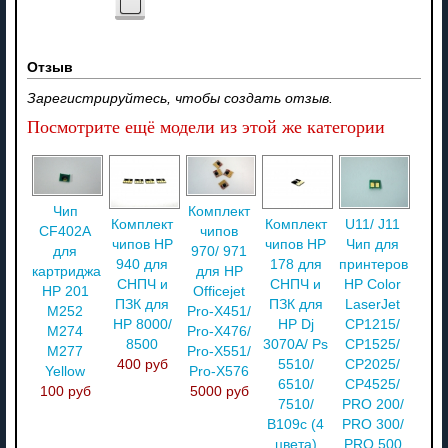
Отзыв
Зарегистрируйтесь, чтобы создать отзыв.
Посмотрите ещё модели из этой же категории
Чип
Комплект
Комплект
Комплект
U11/ J11
CF402A
чипов
чипов HP
чипов HP
Чип для
для
970/ 971
940 для
178 для
принтеров
картриджа
для HP
СНПЧ и
СНПЧ и
HP Color
HP 201
Officejet
ПЗК для
ПЗК для
LaserJet
M252
Pro-X451/
HP 8000/
HP Dj
CP1215/
M274
Pro-X476/
8500
3070A/ Ps
CP1525/
M277
Pro-X551/
400 руб
5510/
CP2025/
Yellow
Pro-X576
6510/
CP4525/
100 руб
5000 руб
7510/
PRO 200/
B109c (4
PRO 300/
цвета)
PRO 500