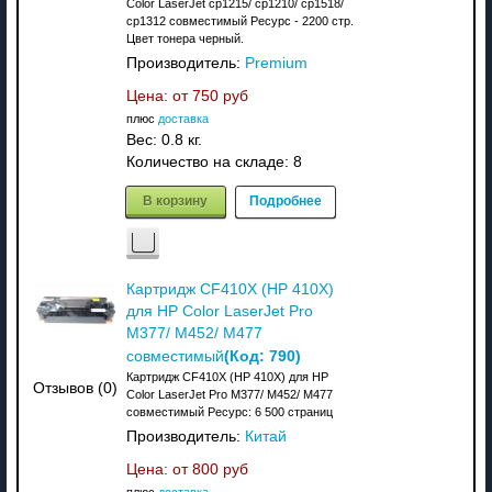
Color LaserJet cp1215/ cp1210/ cp1518/
cp1312 совместимый Ресурс - 2200 стр.
Цвет тонера черный.
Производитель:
Premium
Цена: от
750 руб
плюс
доставка
Вес:
0.8 кг.
Количество на складе:
8
В корзину
Подробнее
Картридж CF410X (HP 410X)
для HP Color LaserJet Pro
M377/ M452/ M477
(Код:
790
)
совместимый
Картридж CF410X (HP 410X) для HP
Отзывов (0)
Color LaserJet Pro M377/ M452/ M477
совместимый Ресурс: 6 500 страниц
Производитель:
Китай
Цена: от
800 руб
плюс
доставка