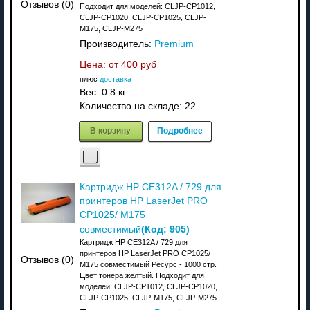
Отзывов (0)
Подходит для моделей: CLJP-CP1012,
CLJP-CP1020, CLJP-CP1025, CLJP-
M175, CLJP-M275
Производитель:
Premium
Цена: от
400 руб
плюс
доставка
Вес:
0.8 кг.
Количество на складе:
22
В корзину
Подробнее
Картридж HP CE312A / 729 для
принтеров HP LaserJet PRO
CP1025/ M175
(Код:
905
)
совместимый
Картридж HP CE312A / 729 для
принтеров HP LaserJet PRO CP1025/
Отзывов (0)
M175 совместимый Ресурс - 1000 стр.
Цвет тонера желтый. Подходит для
моделей: CLJP-CP1012, CLJP-CP1020,
CLJP-CP1025, CLJP-M175, CLJP-M275