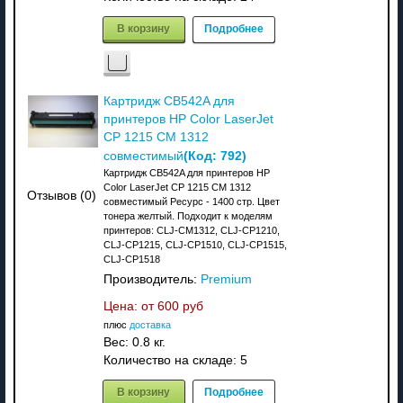
В корзину
Подробнее
Картридж CB542A для
принтеров HP Color LaserJet
CP 1215 CM 1312
(Код:
792
)
совместимый
Картридж CB542A для принтеров HP
Color LaserJet CP 1215 CM 1312
Отзывов (0)
совместимый Ресурс - 1400 стр. Цвет
тонера желтый. Подходит к моделям
принтеров: CLJ-CM1312, CLJ-CP1210,
CLJ-CP1215, CLJ-CP1510, CLJ-CP1515,
CLJ-CP1518
Производитель:
Premium
Цена: от
600 руб
плюс
доставка
Вес:
0.8 кг.
Количество на складе:
5
В корзину
Подробнее