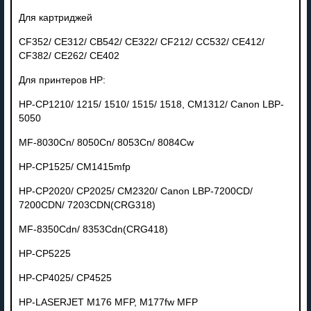
Для картриджей
CF352/ CE312/ CB542/ CE322/ CF212/ CC532/ CE412/
CF382/ CE262/ CE402
Для принтеров HP:
HP-CP1210/ 1215/ 1510/ 1515/ 1518, CM1312/ Canon LBP-
5050
MF-8030Cn/ 8050Cn/ 8053Cn/ 8084Cw
HP-CP1525/ CM1415mfp
HP-CP2020/ CP2025/ CM2320/ Canon LBP-7200CD/
7200CDN/ 7203CDN(CRG318)
MF-8350Cdn/ 8353Cdn(CRG418)
HP-CP5225
HP-CP4025/ CP4525
HP-LASERJET M176 MFP, M177fw MFP