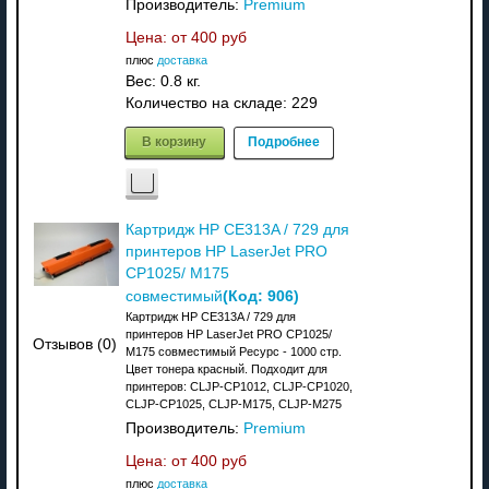
Производитель:
Premium
Цена: от
400 руб
плюс
доставка
Вес:
0.8 кг.
Количество на складе:
229
В корзину
Подробнее
Картридж HP CE313A / 729 для
принтеров HP LaserJet PRO
CP1025/ M175
(Код:
906
)
совместимый
Картридж HP CE313A / 729 для
принтеров HP LaserJet PRO CP1025/
Отзывов (0)
M175 совместимый Ресурс - 1000 стр.
Цвет тонера красный. Подходит для
принтеров: CLJP-CP1012, CLJP-CP1020,
CLJP-CP1025, CLJP-M175, CLJP-M275
Производитель:
Premium
Цена: от
400 руб
плюс
доставка