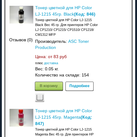
Тонер цветной для HP Color
(Код:
846
)
LJ-1215 45гр. Black
Тонер цветной для HP Color LJ-1215
Black Вес 45 гр. Для принтеров HP Color
LJ CP1210/ CP1215/ CP1510/ CP1218/
CM1312 MFP
Отзывов (0)
Производитель:
ASC Toner
Production
Цена: от
83 руб
плюс
доставка
Вес:
0.05 кг.
Количество на складе:
154
В корзину
Подробнее
Тонер цветной для HP Color
(Код:
LJ-1215 45гр. Magenta
847
)
Тонер цветной для HP Color LJ-1215
Magenta Вес 45 гр. Для принтеров HP