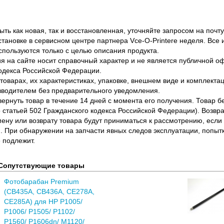
ть как новая, так и восстановленная, уточняйте запросом на почту
становке в сервисном центре партнера Vce-O-Printere неделя. Все
спользуются только с целью описания продукта.
 на сайте носит справочный характер и не является публичной 
одекса Российской Федерации.
оварах, их характеристиках, упаковке, внешнем виде и комплектаци
водителем без предварительного уведомления.
вернуть товар в течение 14 дней с момента его получения. Товар 
о статьей 502 Гражданского кодекса Российской Федерации). Возвра
ену или возврату товара будут приниматься к рассмотрению, если т
. При обнаружении на запчасти явных следов эксплуатации, попыт
 подлежит.
Сопутствующие товары
Фотобарабан Premium
(CB435A, CB436A, CE278A,
CE285A) для HP P1005/
P1006/ P1505/ P1102/
P1560/ P1606dn/ M1120/