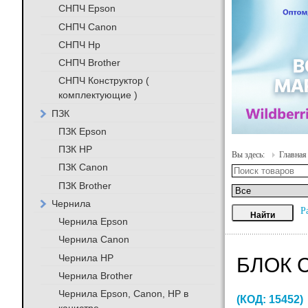
СНПЧ Epson
СНПЧ Canon
СНПЧ Hp
СНПЧ Brother
СНПЧ Конструктор (
комплектующие )
ПЗК
ПЗК Epson
ПЗК HP
Вы здесь:
Главная
ПЗК Canon
ПЗК Brother
Чернила
Р
Чернила Epson
Чернила Canon
Чернила HP
БЛОК С
Чернила Brother
Чернила Epson, Canon, HP в
(КОД:
15452
)