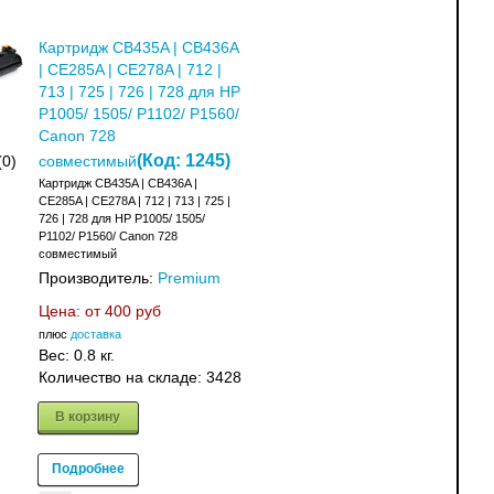
Картридж CB435A | CB436A
| CE285A | CE278A | 712 |
713 | 725 | 726 | 728 для HP
P1005/ 1505/ P1102/ P1560/
Canon 728
(Код:
1245
)
(0)
совместимый
Картридж CB435A | CB436A |
CE285A | CE278A | 712 | 713 | 725 |
726 | 728 для HP P1005/ 1505/
P1102/ P1560/ Canon 728
совместимый
Производитель:
Premium
Цена: от
400 руб
плюс
доставка
Вес:
0.8 кг.
Количество на складе:
3428
В корзину
Подробнее