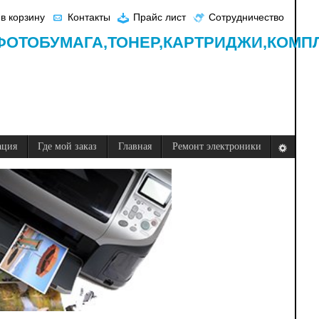
в корзину
Контакты
Прайс лист
Сотрудничество
ФОТОБУМАГА,
ТОНЕР,
КАРТРИДЖИ,
КОМП
ация
Где мой заказ
Главная
Ремонт электроники