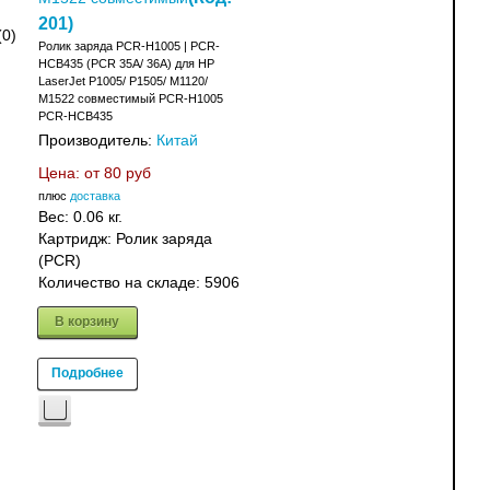
201
)
(0)
Ролик заряда PCR-H1005 | PCR-
HCB435 (PCR 35A/ 36A) для HP
LaserJet P1005/ P1505/ M1120/
M1522 совместимый PCR-H1005
PCR-HCB435
Производитель:
Китай
Цена: от
80 руб
плюс
доставка
Вес:
0.06 кг.
Картридж: Ролик заряда
(PCR)
Количество на складе:
5906
В корзину
Подробнее