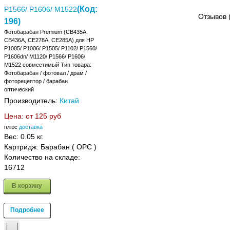
(Код:
P1566/ P1606/ M1522
Отзывов 
196
)
Фотобарабан Premium (CB435A,
CB436A, CE278A, CE285A) для HP
P1005/ P1006/ P1505/ P1102/ P1560/
P1606dn/ M1120/ P1566/ P1606/
M1522 совместимый Тип товара:
Фотобарабан / фотовал / драм /
фоторецептор / барабан
оптический
Производитель:
Китай
Цена: от
125 руб
плюс
доставка
Вес:
0.05 кг.
Картридж: Барабан ( OPC )
Количество на складе:
16712
В корзину
Подробнее