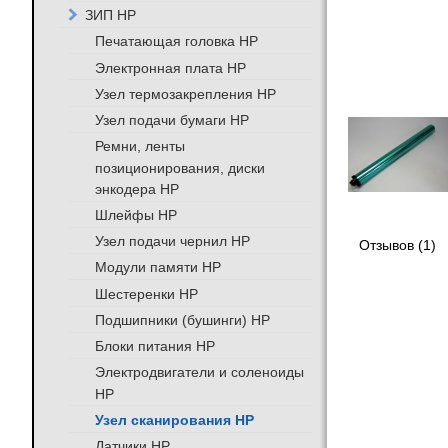
ЗИП HP
Печатающая головка HP
Электронная плата HP
Узел термозакрепления HP
Узел подачи бумаги HP
Ремни, ленты
позиционирования, диски
энкодера HP
Шлейфы HP
Узел подачи чернил HP
Отзывов (1)
Модули памяти HP
Шестеренки HP
Подшипники (бушинги) HP
Блоки питания HP
Электродвигатели и соленоиды
HP
Узел сканирования HP
Датчики HP