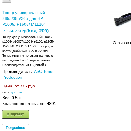
Тонер универсальный
285a/35a/36a для HP
P1005/ P1505/ M1120/
(Код:
209
)
P1566 450gr
Тонер для универсальный P1005/
p1006/ p1007/ p1008/ p1102/ p1505/
Отзывов 
1522 M1120/1132 P1560 Тонер для
картриджей 35A/ 36A/ 85A/ 78A
Тонер отлично печатает на новых
картриджах Без бледной печати
Производитель ASC ( Китай )
Производитель:
ASC Toner
Production
Цена: от
375 руб
плюс
доставка
Вес:
0.5 кг.
Количество на складе:
4891
В корзину
Подробнее