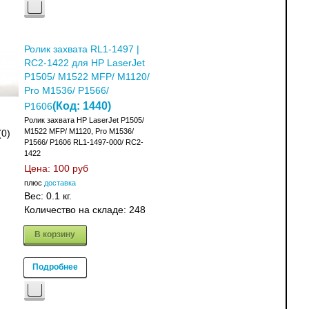
Ролик захвата RL1-1497 |
RC2-1422 для HP LaserJet
P1505/ M1522 MFP/ M1120/
Pro M1536/ P1566/
(Код:
1440
)
P1606
Ролик захвата HP LaserJet P1505/
M1522 MFP/ M1120, Pro M1536/
(0)
P1566/ P1606 RL1-1497-000/ RC2-
1422
Цена:
100 руб
плюс
доставка
Вес:
0.1 кг.
Количество на складе:
248
В корзину
Подробнее