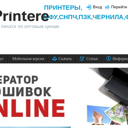
ПРИНТЕРЫ
,
Вход
Перейти 
МФУ,
СНПЧ,
ПЗК,
ЧЕРНИЛА,
 печати по оптовым ценам
луг
Мобильная версия
Скачать
Статьи
Информ