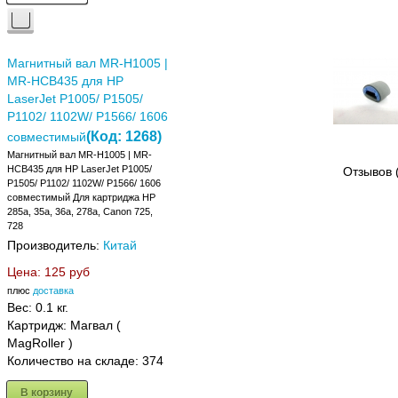
Магнитный вал MR-H1005 |
MR-HCB435 для HP
LaserJet P1005/ P1505/
P1102/ 1102W/ P1566/ 1606
(Код:
1268
)
совместимый
Магнитный вал MR-H1005 | MR-
HCB435 для HP LaserJet P1005/
Отзывов 
P1505/ P1102/ 1102W/ P1566/ 1606
совместимый Для картриджа HP
285a, 35a, 36a, 278a, Canon 725,
728
Производитель:
Китай
Цена:
125 руб
плюс
доставка
Вес:
0.1 кг.
Картридж: Магвал (
MagRoller )
Количество на складе:
374
В корзину