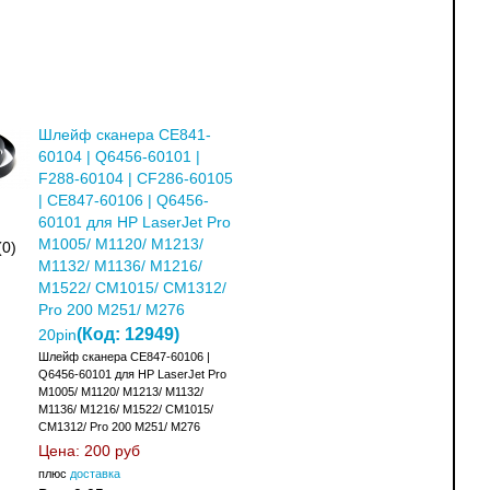
Шлейф сканера CE841-
60104 | Q6456-60101 |
F288-60104 | CF286-60105
| CE847-60106 | Q6456-
60101 для HP LaserJet Pro
M1005/ M1120/ M1213/
(0)
M1132/ M1136/ M1216/
M1522/ CM1015/ CM1312/
Pro 200 M251/ M276
(Код:
12949
)
20pin
Шлейф сканера CE847-60106 |
Q6456-60101 для HP LaserJet Pro
M1005/ M1120/ M1213/ M1132/
M1136/ M1216/ M1522/ CM1015/
CM1312/ Pro 200 M251/ M276
Цена:
200 руб
плюс
доставка