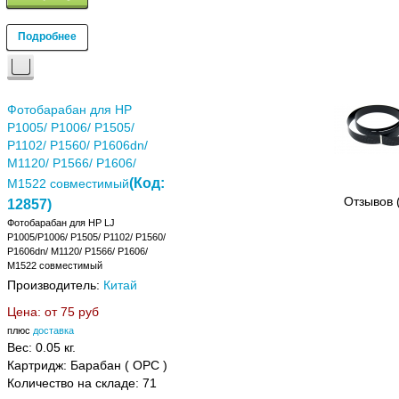
Подробнее
Фотобарабан для HP
P1005/ P1006/ P1505/
P1102/ P1560/ P1606dn/
M1120/ P1566/ P1606/
(Код:
M1522 совместимый
Отзывов 
12857
)
Фотобарабан для HP LJ
P1005/P1006/ P1505/ P1102/ P1560/
P1606dn/ M1120/ P1566/ P1606/
M1522 совместимый
Производитель:
Китай
Цена: от
75 руб
плюс
доставка
Вес:
0.05 кг.
Картридж: Барабан ( OPC )
Количество на складе:
71