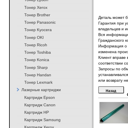
Тонер Xerox
Тонер Brother
Деталь может бы
Тонер Panasonic
Гарантия при у
владельцев и и
Тонер Kyocera
Вся информация
Тонер OKI
Гражданского к
Тонер Ricoh
Информация о т
изменена произ
Тонер Toshiba
Клиент вправе 
Тонер Konica
соответствии с
Тонер Sharp
Запросы по обм
Тонер Handan
устанавливался
или возврату не
Тонер Lexmark
Лазерные картриджи
Картридж Epson
Картридж Canon
Картридж HP
Картридж Samsung
Картридж Xerox