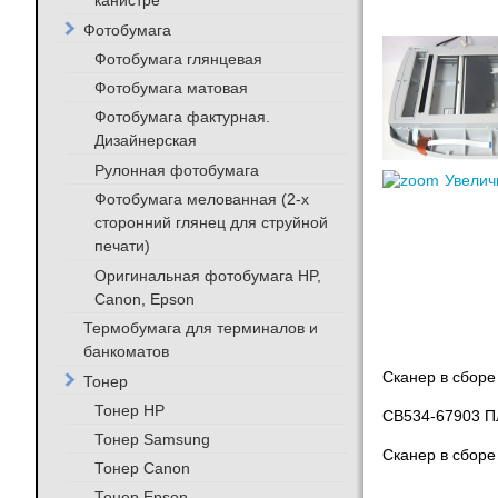
канистре
Фотобумага
Фотобумага глянцевая
Фотобумага матовая
Фотобумага фактурная.
Дизайнерская
Рулонная фотобумага
Увелич
Фотобумага мелованная (2-х
сторонний глянец для струйной
печати)
Оригинальная фотобумага HP,
Canon, Epson
Термобумага для терминалов и
банкоматов
Сканер в сборе
Тонер
Тонер HP
CB534-67903 П
Тонер Samsung
Сканер в сборе
Тонер Canon
Тонер Epson