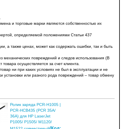
.
 имена и торговые марки являются собственностью их
офертой, определяемой положениями Статьи 437
и, а также ценах, может как содержать ошибки, так и быть
без механических повреждений и следов использования (В
т товара осуществляется за счет клиента.
овар ни при каких условиях не был в эксплуатации и не
ки установки или разного рода повреждений – товар обмену
Ролик заряда PCR-H1005 |
PCR-HCB435 (PCR 35A/
36A) для HP LaserJet
P1005/ P1505/ M1120/
(Код:
M1522 совместимый