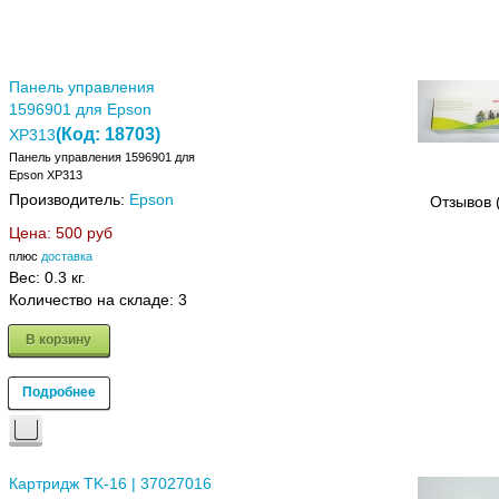
Панель управления
1596901 для Epson
(Код:
18703
)
XP313
Панель управления 1596901 для
Epson XP313
Производитель:
Epson
Отзывов 
Цена:
500 руб
плюс
доставка
Вес:
0.3 кг.
Количество на складе:
3
В корзину
Подробнее
Картридж TK-16 | 37027016