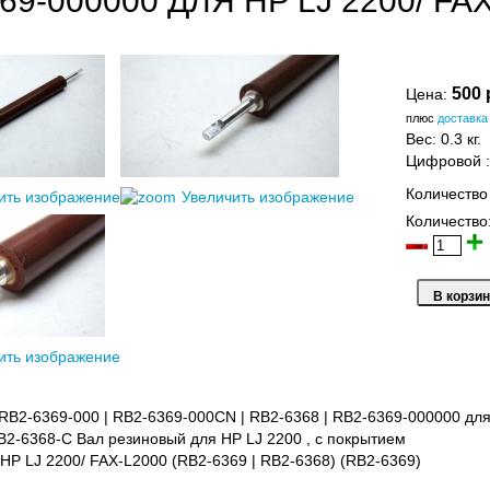
69-000000 ДЛЯ HP LJ 2200/ FA
500 
Цена:
плюс
доставка
Вес:
0.3 кг.
Цифровой
Количество
ить изображение
Увеличить изображение
Количество
ить изображение
RB2-6369-000 | RB2-6369-000CN | RB2-6368 | RB2-6369-000000 для
B2-6368-С Вал резиновый для HP LJ 2200 , с покрытием
НР LJ 2200/ FAX-L2000 (RB2-6369 | RB2-6368) (RB2-6369)