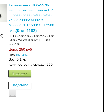
Термопленка RG5-5570-
Film | Fuser Film Sleeve HP
LJ 2200/ 2300/ 2400/ 2420/
2430/ P3005/ M3027/
M3035/ CLJ 1500/ CLJ 2500
(Код:
1183
)
USA
(0)
HP LJ 2200/ 2300/ 2400/ 2420/ 2430/
P3005/ M3027/ M3035/ CLJ 1500/
CLJ 2500
Цена:
250 руб
плюс
доставка
Вес:
0.1 кг.
Количество на складе:
360
В корзину
Подробнее