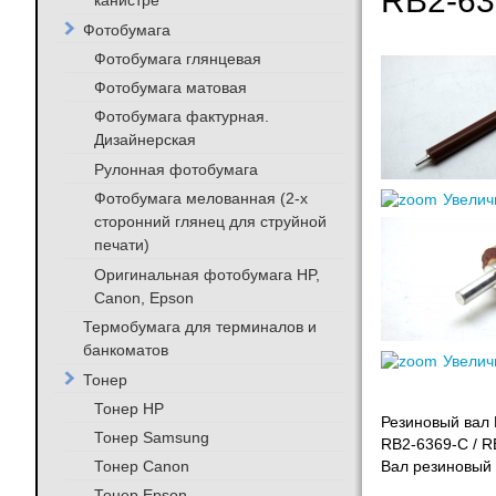
RB2-63
канистре
Фотобумага
Фотобумага глянцевая
Фотобумага матовая
Фотобумага фактурная.
Дизайнерская
Рулонная фотобумага
Фотобумага мелованная (2-х
Увелич
сторонний глянец для струйной
печати)
Оригинальная фотобумага HP,
Canon, Epson
Термобумага для терминалов и
банкоматов
Увелич
Тонер
Тонер HP
Резиновый вал 
Тонер Samsung
RB2-6369-С / R
Тонер Canon
Вал резиновый 
Тонер Epson