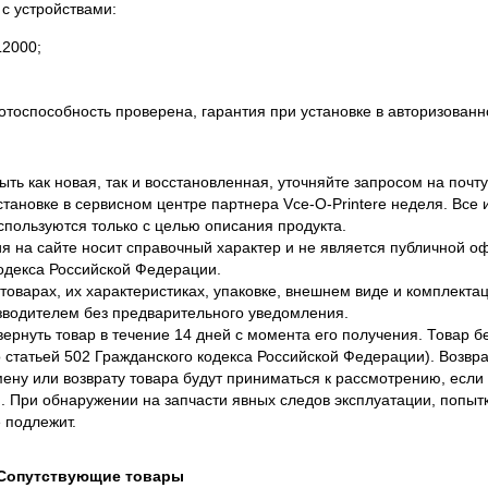
с устройствами:
L2000;
ботоспособность проверена, гарантия при установке в авторизован
ть как новая, так и восстановленная, уточняйте запросом на почту
становке в сервисном центре партнера Vce-O-Printere неделя. Все
спользуются только с целью описания продукта.
 на сайте носит справочный характер и не является публичной 
одекса Российской Федерации.
оварах, их характеристиках, упаковке, внешнем виде и комплектаци
водителем без предварительного уведомления.
вернуть товар в течение 14 дней с момента его получения. Товар 
о статьей 502 Гражданского кодекса Российской Федерации). Возвра
ену или возврату товара будут приниматься к рассмотрению, если т
. При обнаружении на запчасти явных следов эксплуатации, попыт
 подлежит.
Сопутствующие товары