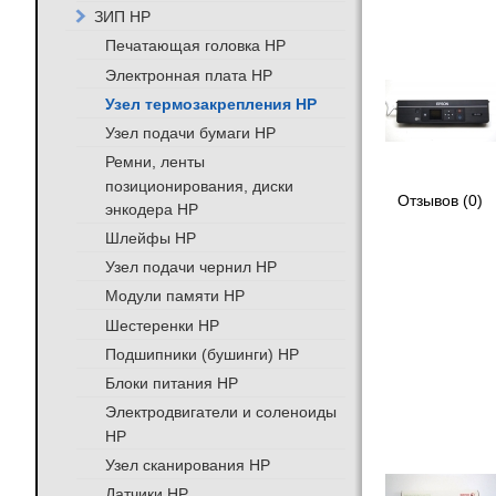
ЗИП HP
Печатающая головка HP
Электронная плата HP
Узел термозакрепления HP
Узел подачи бумаги HP
Ремни, ленты
позиционирования, диски
Отзывов (0)
энкодера HP
Шлейфы HP
Узел подачи чернил HP
Модули памяти HP
Шестеренки HP
Подшипники (бушинги) HP
Блоки питания HP
Электродвигатели и соленоиды
HP
Узел сканирования HP
Датчики HP