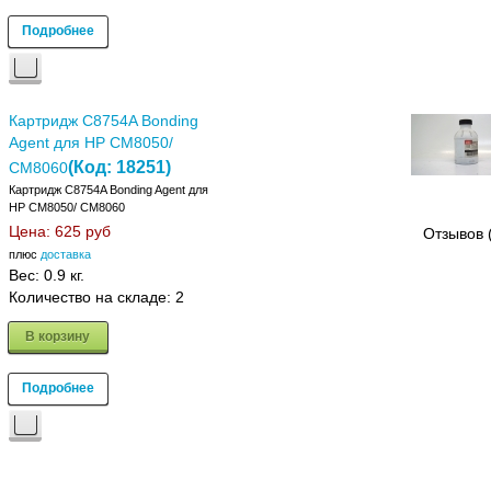
Подробнее
Картридж C8754A Bonding
Agent для HP CM8050/
(Код:
18251
)
CM8060
Картридж C8754A Bonding Agent для
HP CM8050/ CM8060
Цена:
625 руб
Отзывов 
плюс
доставка
Вес:
0.9 кг.
Количество на складе:
2
В корзину
Подробнее