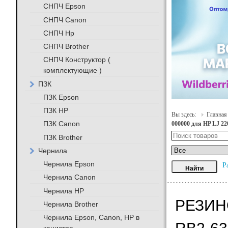
СНПЧ Epson
СНПЧ Canon
СНПЧ Hp
СНПЧ Brother
СНПЧ Конструктор (
комплектующие )
ПЗК
ПЗК Epson
ПЗК HP
Вы здесь:
Главная
ПЗК Canon
000000 для HP LJ 2
ПЗК Brother
Чернила
Чернила Epson
Р
Чернила Canon
Чернила HP
РЕЗИНО
Чернила Brother
Чернила Epson, Canon, HP в