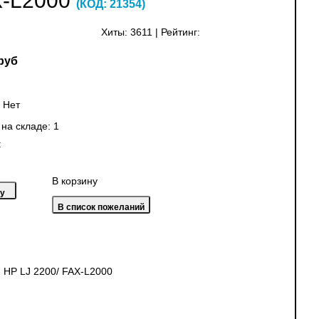
X-L2000
(КОД:
21354
)
Хиты:
3611
|
Рейтинг:
руб
:
Нет
 на складе:
1
:
В корзину
 HP LJ 2200/ FAX-L2000