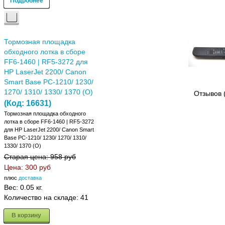
Подробнее
Тормозная площадка
обходного лотка в сборе
FF6-1460 | RF5-3272 для
HP LaserJet 2200/ Canon
Smart Base PC-1210/ 1230/
1270/ 1310/ 1330/ 1370 (О)
Отзывов 
(Код:
16631
)
Тормозная площадка обходного
лотка в сборе FF6-1460 | RF5-3272
для HP LaserJet 2200/ Canon Smart
Base PC-1210/ 1230/ 1270/ 1310/
1330/ 1370 (О)
Старая цена:
958 руб
Цена:
300 руб
плюс
доставка
Вес:
0.05 кг.
Количество на складе:
41
В корзину