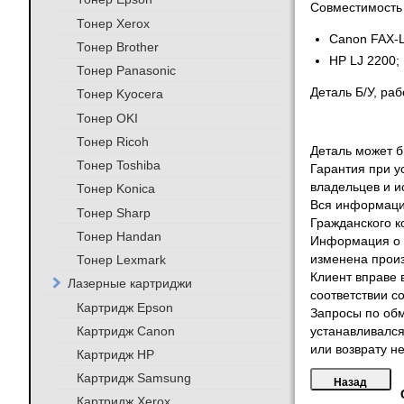
Совместимость 
Тонер Xerox
Canon FAX-
Тонер Brother
HP LJ 2200;
Тонер Panasonic
Деталь Б/У, ра
Тонер Kyocera
Тонер OKI
Тонер Ricoh
Деталь может бы
Тонер Toshiba
Гарантия при у
владельцев и и
Тонер Konica
Вся информация
Тонер Sharp
Гражданского к
Тонер Handan
Информация о т
Тонер Lexmark
изменена произ
Клиент вправе 
Лазерные картриджи
соответствии с
Картридж Epson
Запросы по обм
Картридж Canon
устанавливался
или возврату не
Картридж HP
Картридж Samsung
Картридж Xerox