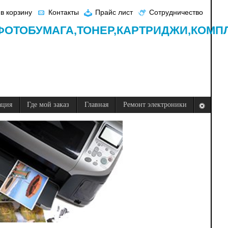
в корзину
Контакты
Прайс лист
Сотрудничество
ФОТОБУМАГА,
ТОНЕР,
КАРТРИДЖИ,
КОМП
ация
Где мой заказ
Главная
Ремонт электроники