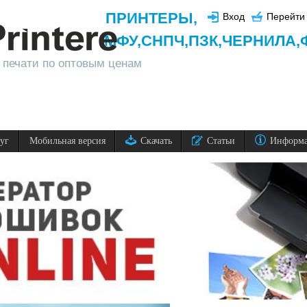
ПРИНТЕРЫ
,
Вход
Перейти 
МФУ,
СНПЧ,
ПЗК,
ЧЕРНИЛА,
 печати по оптовым ценам
луг
Мобильная версия
Скачать
Статьи
Информ