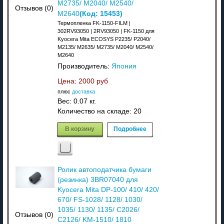
M2735/ M2040/ M2540/
Отзывов (0)
(Код:
15453
)
M2640
Термопленка FK-1150-FILM |
302RV93050 | 2RV93050 | FK-1150 для
Kyocera Mita ECOSYS P2235/ P2040/
M2135/ M2635/ M2735/ M2040/ M2540/
M2640
Производитель:
Япония
Цена:
2000 руб
плюс
доставка
Вес:
0.07 кг.
Количество на складе:
20
В корзину
Подробнее
Ролик автоподатчика бумаги
(резинка) 3BR07040 для
Kyocera Mita DP-100/ 410/ 420/
670/ FS-1028/ 1128/ 1030/
1035/ 1130/ 1135/ C2026/
Отзывов (0)
C2126/ KM-1510/ 1810