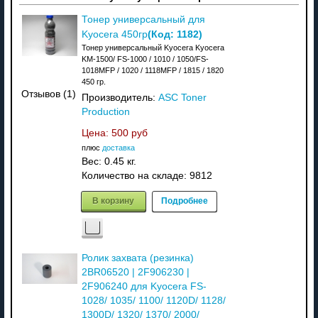
Тонер универсальный для
(Код:
1182
)
Kyocera 450гр
Тонер универсальный Kyocera Kyocera
KM-1500/ FS-1000 / 1010 / 1050/FS-
1018MFP / 1020 / 1118MFP / 1815 / 1820
450 гр.
Отзывов (1)
Производитель:
ASC Toner
Production
Цена:
500 руб
плюс
доставка
Вес:
0.45 кг.
Количество на складе:
9812
В корзину
Подробнее
Ролик захвата (резинка)
2BR06520 | 2F906230 |
2F906240 для Kyocera FS-
1028/ 1035/ 1100/ 1120D/ 1128/
1300D/ 1320/ 1370/ 2000/