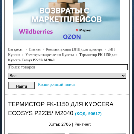
Вы здесь:
Главная
Комплектующие (ЗИП) для принтера
ЗИП
Kyocera
Узел термозакрепления Kyocera
Термистор FK-1150 для
Kyocera Ecosys P2235/ M2040
Расширенный поиск
ТЕРМИСТОР FK-1150 ДЛЯ KYOCERA
ECOSYS P2235/ M2040
(КОД:
90617
)
Хиты:
2786
|
Рейтинг: