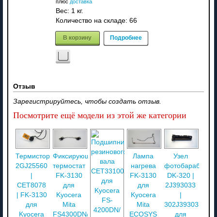
плюс
доставка
Вес:
1 кг.
Количество на складе:
66
В корзину
Подробнее
Отзыв
Зарегистрируйтесь, чтобы создать отзыв.
Посмотрите ещё модели из этой же категории
Термистор
Фиксирующий
Лампа
Узел
2GJ25560
термостат
нагрева
фотобарабана
|
FK-3130
FK-3130
DK-320 |
CET8078
для
для
2J393033
| FK-3130
Kyocera
Kyocera
|
для
Mita
Mita
302J393033
Kyocera
FS4300DN/
ECOSYS
для