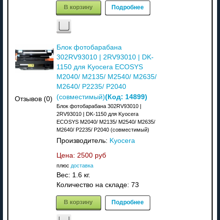
В корзину
Подробнее
Блок фотобарабана
302RV93010 | 2RV93010 | DK-
1150 для Kyocera ECOSYS
M2040/ M2135/ M2540/ M2635/
M2640/ P2235/ P2040
(Код:
14899
)
(совместимый)
Отзывов (0)
Блок фотобарабана 302RV93010 |
2RV93010 | DK-1150 для Kyocera
ECOSYS M2040/ M2135/ M2540/ M2635/
M2640/ P2235/ P2040 (совместимый)
Производитель:
Kyocera
Цена:
2500 руб
плюс
доставка
Вес:
1.6 кг.
Количество на складе:
73
В корзину
Подробнее