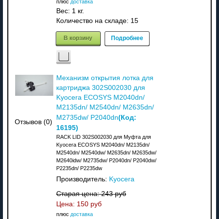
плюс
доставка
Вес:
1 кг.
Количество на складе:
15
В корзину
Подробнее
Механизм открытия лотка для
картриджа 302S002030 для
Kyocera ECOSYS M2040dn/
M2135dn/ M2540dn/ M2635dn/
(Код:
M2735dw/ P2040dn
Отзывов (0)
16195
)
RACK LID 302S002030 для Муфта для
Kyocera ECOSYS M2040dn/ M2135dn/
M2540dn/ M2540dw/ M2635dn/ M2635dw/
M2640idw/ M2735dw/ P2040dn/ P2040dw/
P2235dn/ P2235dw
Производитель:
Kyocera
Старая цена:
243 руб
Цена:
150 руб
плюс
доставка