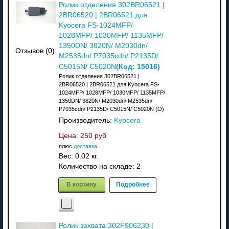
Ролик отделения 302BR06521 |
2BR06520 | 2BR06521 для
Kyocera FS-1024MFP/
1028MFP/ 1030MFP/ 1135MFP/
1350DN/ 3820N/ M2030dn/
Отзывов (0)
M2535dn/ P7035cdn/ P2135D/
(Код:
15016
)
C5015N/ C5020N
Ролик отделения 302BR06521 |
2BR06520 | 2BR06521 для Kyocera FS-
1024MFP/ 1028MFP/ 1030MFP/ 1135MFP/
1350DN/ 3820N/ M2030dn/ M2535dn/
P7035cdn/ P2135D/ C5015N/ C5020N (О)
Производитель:
Kyocera
Цена:
250 руб
плюс
доставка
Вес:
0.02 кг.
Количество на складе:
2
В корзину
Подробнее
Ролик захвата 302F906230 |