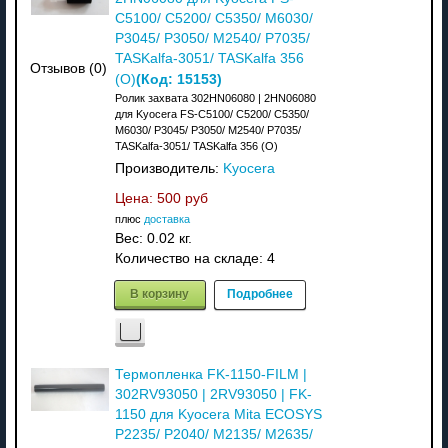
C5100/ C5200/ C5350/ M6030/
P3045/ P3050/ M2540/ P7035/
TASKalfa-3051/ TASKalfa 356
Отзывов (0)
(Код:
15153
)
(О)
Ролик захвата 302HN06080 | 2HN06080
для Kyocera FS-C5100/ C5200/ C5350/
M6030/ P3045/ P3050/ M2540/ P7035/
TASKalfa-3051/ TASKalfa 356 (О)
Производитель:
Kyocera
Цена:
500 руб
плюс
доставка
Вес:
0.02 кг.
Количество на складе:
4
В корзину
Подробнее
Термопленка FK-1150-FILM |
302RV93050 | 2RV93050 | FK-
1150 для Kyocera Mita ECOSYS
P2235/ P2040/ M2135/ M2635/