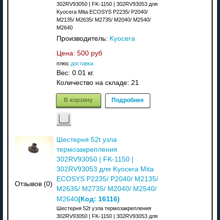
302RV93050 | FK-1150 | 302RV93053 для
Kyocera Mita ECOSYS P2235/ P2040/
M2135/ M2635/ M2735/ M2040/ M2540/
M2640
Производитель:
Kyocera
Цена:
500 руб
плюс
доставка
Вес:
0.01 кг.
Количество на складе:
21
В корзину
Подробнее
Шестерня 52t узла
термозакрепления
302RV93050 | FK-1150 |
302RV93053 для Kyocera Mita
ECOSYS P2235/ P2040/ M2135/
Отзывов (0)
M2635/ M2735/ M2040/ M2540/
(Код:
16116
)
M2640
Шестерня 52t узла термозакрепления
302RV93050 | FK-1150 | 302RV93053 для