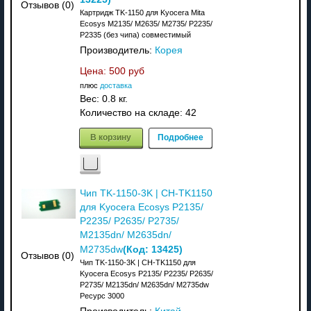
Отзывов (0)
Картридж TK-1150 для Kyocera Mita
Ecosys M2135/ M2635/ M2735/ P2235/
P2335 (без чипа) совместимый
Производитель:
Корея
Цена:
500 руб
плюс
доставка
Вес:
0.8 кг.
Количество на складе:
42
В корзину
Подробнее
Чип TK-1150-3K | CH-TK1150
для Kyocera Ecosys P2135/
P2235/ P2635/ P2735/
M2135dn/ M2635dn/
(Код:
13425
)
M2735dw
Отзывов (0)
Чип TK-1150-3K | CH-TK1150 для
Kyocera Ecosys P2135/ P2235/ P2635/
P2735/ M2135dn/ M2635dn/ M2735dw
Ресурс 3000