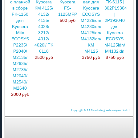
с планкой
Kyocera
Kyocera
вал для
FK-6115 |
в сборе
KM 4125/
FS-
Kyocera
302P193040
FK-1150
4132/
1125MFP
ECOSYS
|
для
4135/
500 руб
M4226idn/
2P193040
Kyocera
4028/
M4230idn/
для
Mita
3212/
M4125idn/
Kyocera
ECOSYS
4012/
M4132idn/
ECOSYS
P2235/
4020i/ TK
KM
M4125idn/
P2040/
6118
M4125
M4132idn
M2135/
2500 руб
3750 руб
8750 руб
M2635/
M2735/
M2040/
M2540/
M2640
2000 руб
Copyright MAXXmarketing Webdesigner GmbH