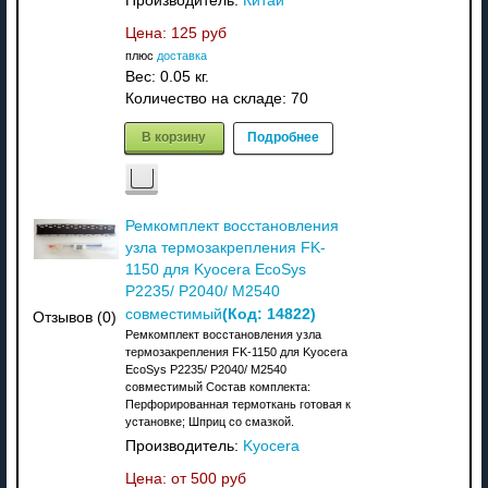
Производитель:
Китай
Цена:
125 руб
плюс
доставка
Вес:
0.05 кг.
Количество на складе:
70
В корзину
Подробнее
Ремкомплект восстановления
узла термозакрепления FK-
1150 для Kyocera EcoSys
P2235/ P2040/ M2540
(Код:
14822
)
совместимый
Отзывов (0)
Ремкомплект восстановления узла
термозакрепления FK-1150 для Kyocera
EcoSys P2235/ P2040/ M2540
совместимый Состав комплекта:
Перфорированная термоткань готовая к
установке; Шприц со смазкой.
Производитель:
Kyocera
Цена: от
500 руб