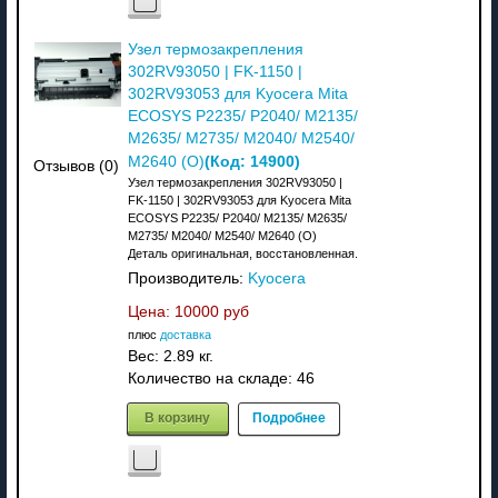
Узел термозакрепления
302RV93050 | FK-1150 |
302RV93053 для Kyocera Mita
ECOSYS P2235/ P2040/ M2135/
M2635/ M2735/ M2040/ M2540/
(Код:
14900
)
M2640 (О)
Отзывов (0)
Узел термозакрепления 302RV93050 |
FK-1150 | 302RV93053 для Kyocera Mita
ECOSYS P2235/ P2040/ M2135/ M2635/
M2735/ M2040/ M2540/ M2640 (О)
Деталь оригинальная, восстановленная.
Производитель:
Kyocera
Цена:
10000 руб
плюс
доставка
Вес:
2.89 кг.
Количество на складе:
46
В корзину
Подробнее