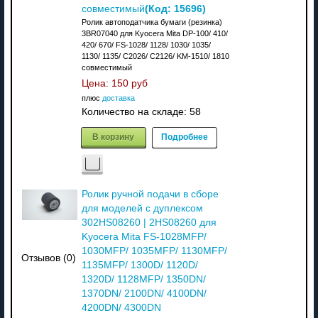
(Код:
15696
)
совместимый
Ролик автоподатчика бумаги (резинка)
3BR07040 для Kyocera Mita DP-100/ 410/
420/ 670/ FS-1028/ 1128/ 1030/ 1035/
1130/ 1135/ C2026/ C2126/ KM-1510/ 1810
совместимый
Цена:
150 руб
плюс
доставка
Количество на складе:
58
В корзину
Подробнее
Ролик ручной подачи в сборе
для моделей с дуплексом
302HS08260 | 2HS08260 для
Kyocera Mita FS-1028MFP/
1030MFP/ 1035MFP/ 1130MFP/
Отзывов (0)
1135MFP/ 1300D/ 1120D/
1320D/ 1128MFP/ 1350DN/
1370DN/ 2100DN/ 4100DN/
4200DN/ 4300DN