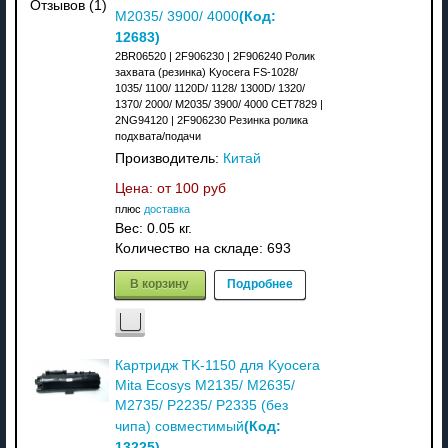
Отзывов (1)
(Код:
M2035/ 3900/ 4000
12683
)
2BR06520 | 2F906230 | 2F906240 Ролик
захвата (резинка) Kyocera FS-1028/
1035/ 1100/ 1120D/ 1128/ 1300D/ 1320/
1370/ 2000/ M2035/ 3900/ 4000 CET7829 |
2NG94120 | 2F906230 Резинка ролика
подхвата/подачи
Производитель:
Китай
Цена: от
100 руб
плюс
доставка
Вес:
0.05 кг.
Количество на складе:
693
В корзину
Подробнее
Картридж TK-1150 для Kyocera
Mita Ecosys M2135/ M2635/
M2735/ P2235/ P2335 (без
(Код:
чипа) совместимый
13225
)