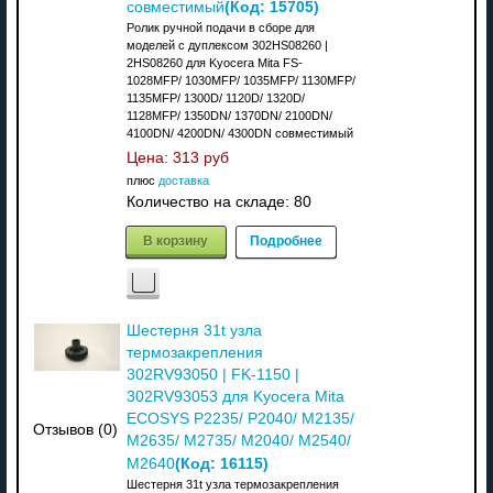
(Код:
15705
)
совместимый
Ролик ручной подачи в сборе для
моделей с дуплексом 302HS08260 |
2HS08260 для Kyocera Mita FS-
1028MFP/ 1030MFP/ 1035MFP/ 1130MFP/
1135MFP/ 1300D/ 1120D/ 1320D/
1128MFP/ 1350DN/ 1370DN/ 2100DN/
4100DN/ 4200DN/ 4300DN совместимый
Цена:
313 руб
плюс
доставка
Количество на складе:
80
В корзину
Подробнее
Шестерня 31t узла
термозакрепления
302RV93050 | FK-1150 |
302RV93053 для Kyocera Mita
ECOSYS P2235/ P2040/ M2135/
Отзывов (0)
M2635/ M2735/ M2040/ M2540/
(Код:
16115
)
M2640
Шестерня 31t узла термозакрепления