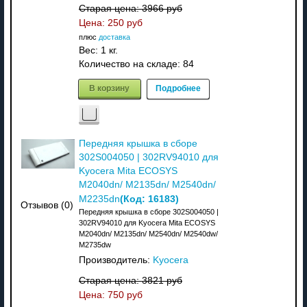
Старая цена:
3966 руб
Цена:
250 руб
плюс
доставка
Вес:
1 кг.
Количество на складе:
84
В корзину
Подробнее
Передняя крышка в сборе
302S004050 | 302RV94010 для
Kyocera Mita ECOSYS
M2040dn/ M2135dn/ M2540dn/
(Код:
16183
)
M2235dn
Отзывов (0)
Передняя крышка в сборе 302S004050 |
302RV94010 для Kyocera Mita ECOSYS
M2040dn/ M2135dn/ M2540dn/ M2540dw/
M2735dw
Производитель:
Kyocera
Старая цена:
3821 руб
Цена:
750 руб