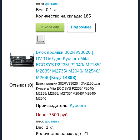
плюс
доставка
Вес:
0.1 кг.
Количество на складе:
185
В корзину
Подробнее
Блок проявки 302RV93020 |
DV-1150 для Kyocera Mita
ECOSYS P2235/ P2040/ M2135/
M2635/ M2735/ M2040/ M2540/
(Код:
14898
)
M2640
Блок проявки 302RV93020 | DV-1150 для
Отзывов (0)
Kyocera Mita ECOSYS P2235/ P2040/
M2135/ M2635/ M2735/ M2040/ M2540/
M2640
Производитель:
Kyocera
Цена:
7500 руб
плюс
доставка
Вес:
1 кг.
Количество на складе:
21