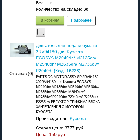
Вес:
1 кг.
Количество на складе:
38
В корзину
Подробнее
Двигатель для подачи бумаги
2RV94180 для Kyocera
ECOSYS M2040dn/ M2135dn/
M2540dn/ M2635dn/ M2735dw/
(Код:
16223
)
P2040dn
Отзывов (0)
PARTS DC MOTOR ASSY SP 2RV94180
302RV94180 для Kyocera ECOSYS
M2040dn/ M2135dn/ M2540dn/ M2540dw/
M2635dn/ M2635dw/ M2640idw/
M2735dw/ P2040dn/ P2040dw/ P2235dn/
P2235dw РЕДУКТОР ПРИЖИМА БЛОКА
ЗАКРЕПЛЕНИЯ С МОТОРОМ
KYOCERA
Производитель:
Kyocera
Старая цена:
3777 руб
Цена:
150 руб