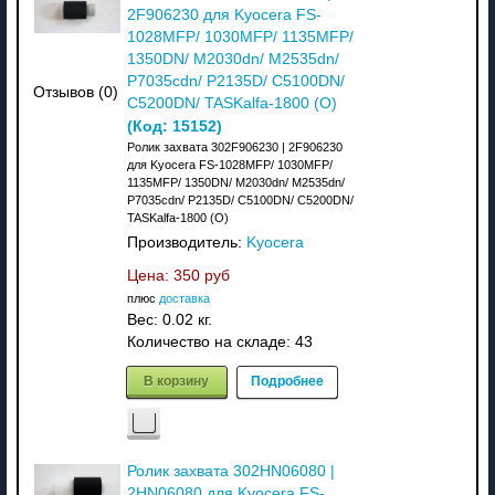
2F906230 для Kyocera FS-
1028MFP/ 1030MFP/ 1135MFP/
1350DN/ M2030dn/ M2535dn/
P7035cdn/ P2135D/ C5100DN/
Отзывов (0)
C5200DN/ TASKalfa-1800 (О)
(Код:
15152
)
Ролик захвата 302F906230 | 2F906230
для Kyocera FS-1028MFP/ 1030MFP/
1135MFP/ 1350DN/ M2030dn/ M2535dn/
P7035cdn/ P2135D/ C5100DN/ C5200DN/
TASKalfa-1800 (О)
Производитель:
Kyocera
Цена:
350 руб
плюс
доставка
Вес:
0.02 кг.
Количество на складе:
43
В корзину
Подробнее
Ролик захвата 302HN06080 |
2HN06080 для Kyocera FS-