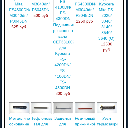
Mita
M3040dn/
FS4300DN/
Kyocera
FS4300DN/
P3045DN
M3040dn/
Mita FS-
M3040dn/
500 руб
P3045DN
2020/
P3045DN
1250 руб
3040/
Подшипники
625 руб
3140/
резинового
3540/
вала
3640 (О)
CET331002
12500
для
руб
Kyocera
FS-
4200DN/
FS-
4100DN/
FS-
4300DN
800 руб
Металлическое
Тефлоновый
Защелки
Резиновый
Узел
основание
вал для
для
прижимной
термозакреплен