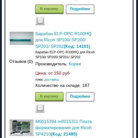
В корзину
Подробнее
Барабан ELP-OPC-R100HQ
для Ricoh SP100/ SP200/
(Код:
14101
)
SP201/ SP202
Барабан ELP-OPC-R100HQ для Ricoh
SP100/ SP200/ SP201/ SP202
Отзывов (0)
Производитель:
Корея
Цена: от
150 руб
плюс
доставка
Количество на складе:
187
В корзину
Подробнее
M0015394 m0015311 Плата
форматирования для Ricoh
(Код:
21485
)
SP4210