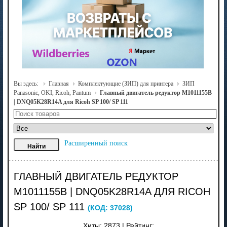
Вы здесь:
Главная
Комплектующие (ЗИП) для принтера
ЗИП
Panasonic, OKI, Ricoh, Pantum
Главный двигатель редуктор M1011155B
| DNQ05K28R14A для Ricoh SP 100/ SP 111
Расширенный поиск
ГЛАВНЫЙ ДВИГАТЕЛЬ РЕДУКТОР
M1011155B | DNQ05K28R14A ДЛЯ RICOH
SP 100/ SP 111
(КОД:
37028
)
Хиты:
2873
|
Рейтинг: