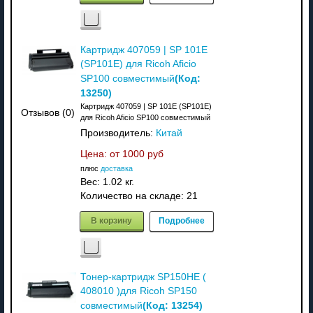
Картридж 407059 | SP 101E
(SP101E) для Ricoh Aficio
(Код:
SP100 совместимый
13250
)
Картридж 407059 | SP 101E (SP101E)
Отзывов (0)
для Ricoh Aficio SP100 совместимый
Производитель:
Китай
Цена: от
1000 руб
плюс
доставка
Вес:
1.02 кг.
Количество на складе:
21
В корзину
Подробнее
Тонер-картридж SP150HE (
408010 )для Ricoh SP150
(Код:
13254
)
совместимый