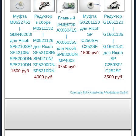
Муфта
Редуктор
Муфта
Редуктор
Главный
M0522761
в сборе
GX201123
G1661123
редуктор
|
M0211132
для Ricoh
|
AX060415
GBN462835B
|
SP
G1661135
|
для Ricoh
M0521126
C250SF/
|
AX060355
SP5210SR/
для Ricoh
C252SF
G1661131
для Ricoh
SP4210N/
SP5210SR/
1500 руб
для Ricoh
SP8300DN/
SP5200DN/
SP4210N/
SP
MP4002
SP5210DN
SP5200DN/
C250SF/
3750 руб
1500 руб
SP5210DN
C252SF
4000 руб
3500 руб
Copyright MAXXmarketing Webdesigner GmbH