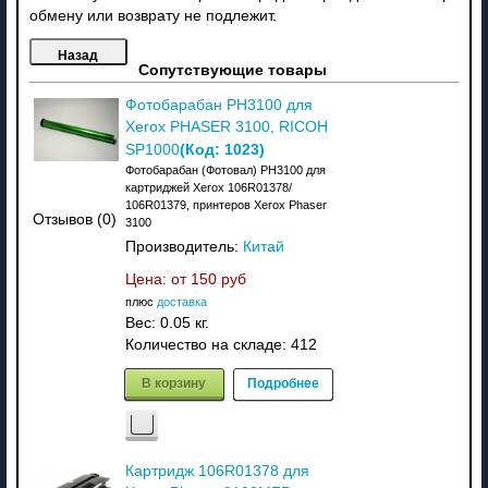
обмену или возврату не подлежит.
Сопутствующие товары
Фотобарабан PH3100 для
Xerox PHASER 3100, RICOH
(Код:
1023
)
SP1000
Фотобарабан (Фотовал) PH3100 для
картриджей Xerox 106R01378/
106R01379, принтеров Xerox Phaser
Отзывов (0)
3100
Производитель:
Китай
Цена: от
150 руб
плюс
доставка
Вес:
0.05 кг.
Количество на складе:
412
В корзину
Подробнее
Картридж 106R01378 для