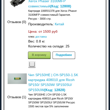
Xerox Phaser 3100MFP
(Код:
12808
)
совместимый
Картридж 106R01378 для Xerox Phaser
3100MFP совместимый Гарантия.
Ресурс - 3000 стр.
Отзывов (0)
Производитель:
Китай
Цена: от
1500 руб
плюс
доставка
Вес:
0.8 кг.
Количество на складе:
25
В корзину
Подробнее
Чип SP150HE | CH-SP150-1.5K
картриджа 408010 для Ricoh
SP150/ SP150W/ SP150SU/
(Код:
12828
)
SP150UW
Чип SP150HE | CH-SP150-1.5K
Отзывов (1)
картриджа 408010 для Ricoh SP150/
SP150W/ SP150SU/ SP150UW Ресурс
1500 листов при 5% заполнении