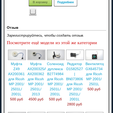
В корзину
Подробнее
Отзыв
Зарегистрируйтесь, чтобы создать отзыв.
Посмотрите ещё модели из этой же категории
Муфта
Муфта
Соленоид
Редуктор
Вентилятор
Z49
AX200325A
дуплекса
D1582527
GX645734
AX200361
AX200362
B2774984
|
для Ricoh
для Ricoh
для Ricoh
для Ricoh
BN073806
MP 2001/
MP 2001/
MP 2001/
MP 2001/
для Ricoh
2501L
2501L/
2501L/
2501L/
MP 2001/
500 руб
2001L
2013
2001L
2501L/
500 руб
4500 руб
500 руб
2001L
2800 руб