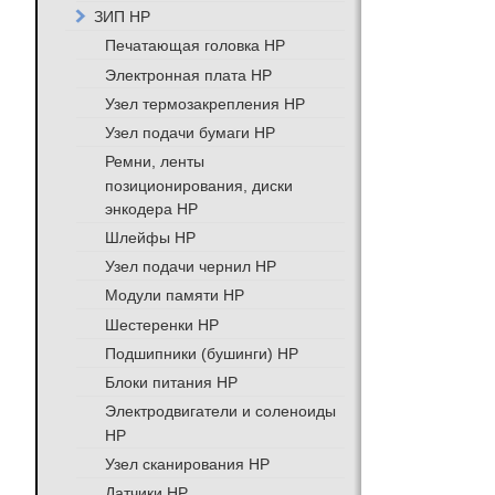
ЗИП HP
Печатающая головка HP
Электронная плата HP
Узел термозакрепления HP
Узел подачи бумаги HP
Ремни, ленты
позиционирования, диски
энкодера HP
Шлейфы HP
Узел подачи чернил HP
Модули памяти HP
Шестеренки HP
Подшипники (бушинги) HP
Блоки питания HP
Электродвигатели и соленоиды
HP
Узел сканирования HP
Датчики HP