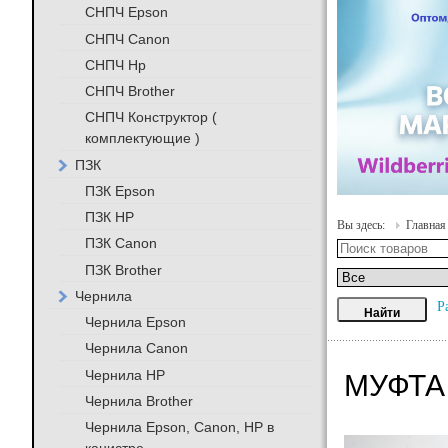
СНПЧ Epson
СНПЧ Canon
СНПЧ Hp
СНПЧ Brother
СНПЧ Конструктор (
комплектующие )
ПЗК
ПЗК Epson
ПЗК HP
Вы здесь:
Главная
ПЗК Canon
ПЗК Brother
Чернила
Р
Чернила Epson
Чернила Canon
Чернила HP
МУФТА 
Чернила Brother
Чернила Epson, Canon, HP в