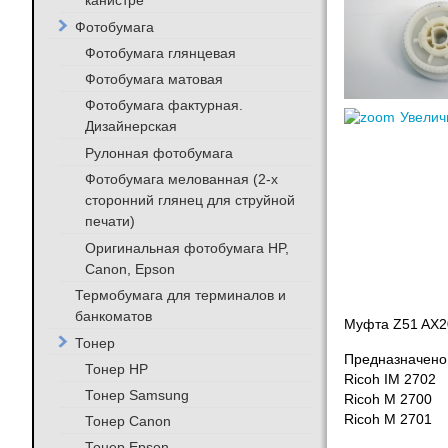
канистре
Фотобумага
Фотобумага глянцевая
Фотобумага матовая
Фотобумага фактурная.
Увелич
Дизайнерская
Рулонная фотобумага
Фотобумага мелованная (2-х
сторонний глянец для струйной
печати)
Оригинальная фотобумага HP,
Canon, Epson
Термобумага для терминалов и
банкоматов
Муфта Z51 AX20
Тонер
Предназначено
Тонер HP
Ricoh IM 2702
Тонер Samsung
Ricoh M 2700
Ricoh M 2701
Тонер Canon
Тонер Epson