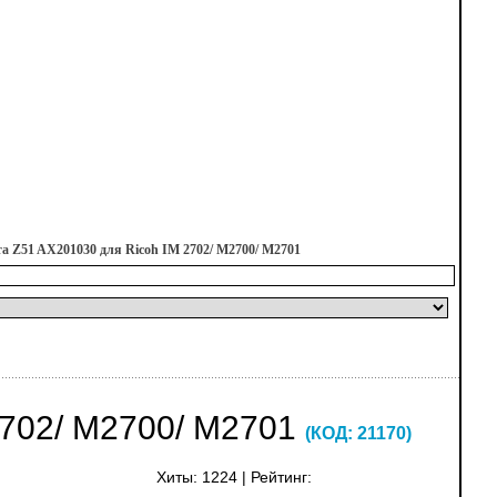
а Z51 AX201030 для Ricoh IM 2702/ M2700/ M2701
702/ M2700/ M2701
(КОД:
21170
)
Хиты:
1224
|
Рейтинг: