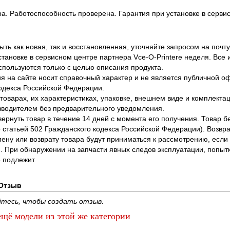
ра. Работоспособность проверена. Гарантия при установке в сервис
ть как новая, так и восстановленная, уточняйте запросом на почту
становке в сервисном центре партнера Vce-O-Printere неделя. Все
спользуются только с целью описания продукта.
 на сайте носит справочный характер и не является публичной 
одекса Российской Федерации.
оварах, их характеристиках, упаковке, внешнем виде и комплектаци
водителем без предварительного уведомления.
вернуть товар в течение 14 дней с момента его получения. Товар 
о статьей 502 Гражданского кодекса Российской Федерации). Возвра
ену или возврату товара будут приниматься к рассмотрению, если т
. При обнаружении на запчасти явных следов эксплуатации, попыт
 подлежит.
Отзыв
тесь, чтобы создать отзыв.
щё модели из этой же категории