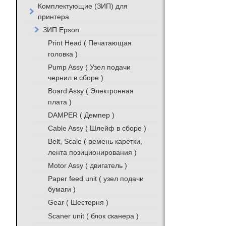
Комплектующие (ЗИП) для
принтера
ЗИП Epson
Print Head ( Печатающая
головка )
Pump Assy ( Узел подачи
чернил в сборе )
Board Assy ( Электронная
плата )
DAMPER ( Демпер )
Cable Assy ( Шлейф в сборе )
Belt, Scale ( ремень каретки,
лента позиционирования )
Motor Assy ( двигатель )
Paper feed unit ( узел подачи
бумаги )
Gear ( Шестерня )
Scaner unit ( блок сканера )