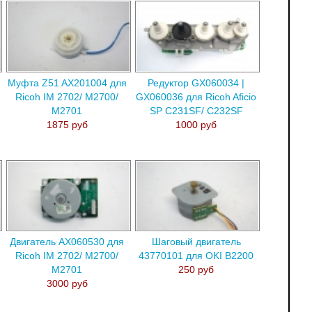
Муфта Z51 AX201004 для
Редуктор GX060034 |
Ricoh IM 2702/ M2700/
GX060036 для Ricoh Aficio
M2701
SP C231SF/ C232SF
1875 руб
1000 руб
Двигатель AX060530 для
Шаговый двигатель
Ricoh IM 2702/ M2700/
43770101 для OKI B2200
M2701
250 руб
3000 руб