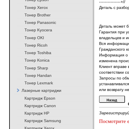
---------------+//
Тонер Xerox
Деталь с разбо
Тонер Brother
Тонер Panasonic
Деталь может бы
Тонер Kyocera
Гарантия при у
Тонер OKI
владельцев и и
Вся информация
Тонер Ricoh
Гражданского к
Тонер Toshiba
Информация о т
Тонер Konica
изменена произ
Клиент вправе 
Тонер Sharp
соответствии с
Тонер Handan
Запросы по обм
Тонер Lexmark
устанавливался
или возврату не
Лазерные картриджи
Картридж Epson
Картридж Canon
Картридж HP
Зарегистрируй
Картридж Samsung
Посмотрите е
Картридж Xerox