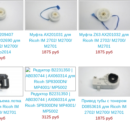
209407
Муфта AX201031 для
Муфта Z63 AX201032 для
02690 для
Ricoh IM 2702/ M2700/
Ricoh IM 2702/ M2700/
2/ M2700/
M2701
M2701
p2014
1875 руб
1875 руб
руб
Редуктор B2231350 |
AB030744 | AX060314 для
ъема лотка
Привод тубы с тонером
Ricoh SP8300DN/ MP4001/
 Ricoh IM
D0853616 для Ricoh IM
MP5002
0/ M2701
2702/ M2700/ M2701
3125 руб
руб
1875 руб