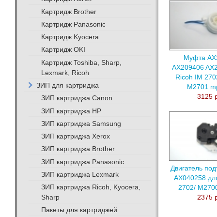
Картридж Brother
Картридж Panasonic
Картридж Kyocera
Картридж OKI
Муфта AX
Картридж Toshiba, Sharp,
AX209406 AX2
Lexmark, Ricoh
Ricoh IM 270
ЗИП для картриджа
M2701 m
3125 
ЗИП картриджа Canon
ЗИП картриджа HP
ЗИП картриджа Samsung
ЗИП картриджа Xerox
ЗИП картриджа Brother
ЗИП картриджа Panasonic
Двигатель под
ЗИП картриджа Lexmark
AX040258 для
ЗИП картриджа Ricoh, Kyocera,
2702/ M270
Sharp
2375 
Пакеты для картриджей