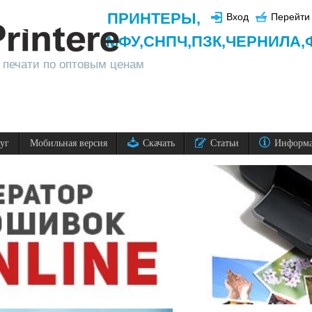
ПРИНТЕРЫ
,
Вход
Перейти 
МФУ,
СНПЧ,
ПЗК,
ЧЕРНИЛА,
 печати по оптовым ценам
луг
Мобильная версия
Скачать
Статьи
Информ