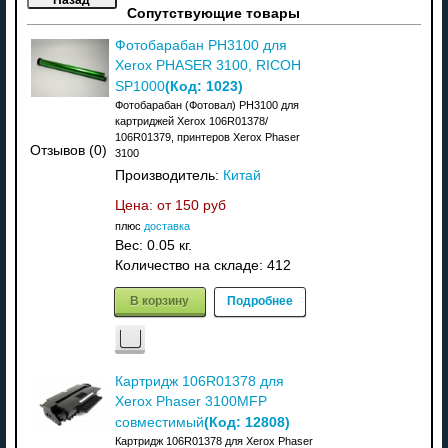
Сопутствующие товары
Фотобарабан PH3100 для
Xerox PHASER 3100, RICOH
(Код:
1023
)
SP1000
Фотобарабан (Фотовал) PH3100 для
картриджей Xerox 106R01378/
106R01379, принтеров Xerox Phaser
Отзывов (0)
3100
Производитель:
Китай
Цена: от
150 руб
плюс
доставка
Вес:
0.05 кг.
Количество на складе:
412
В корзину
Подробнее
Картридж 106R01378 для
Xerox Phaser 3100MFP
(Код:
12808
)
совместимый
Картридж 106R01378 для Xerox Phaser