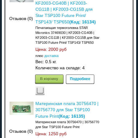
KF2003-CG40B | KF2003-
CG11B | KF2003-CG15B для
Star TSP100 Future Print/
Отзывов (0)
(Код:
16134
)
TSP143/ TSP650
Печатающая термоголовка STAR
Micronics 37469030 | KF2003-CG40B |
KF2003-CG11B | KF2003-CG15B для Star
TSP100 Future Print/ TSP143/ TSP650
Цена:
2000 руб
плюс
доставка
Вес:
0.5 кг.
Количество на складе:
4
В корзину
Подробнее
Материнская плата 30756470 |
30756770 для Star TSP100
(Код:
16135
)
Future Print
Материнская плата 30756470 | 30756770
для Star TSP100 Future Print
Отзывов (0)
Цена:
1250 руб