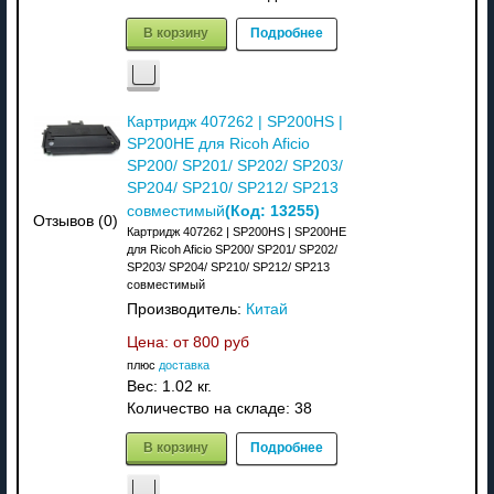
В корзину
Подробнее
Картридж 407262 | SP200HS |
SP200HE для Ricoh Aficio
SP200/ SP201/ SP202/ SP203/
SP204/ SP210/ SP212/ SP213
(Код:
13255
)
совместимый
Отзывов (0)
Картридж 407262 | SP200HS | SP200HE
для Ricoh Aficio SP200/ SP201/ SP202/
SP203/ SP204/ SP210/ SP212/ SP213
совместимый
Производитель:
Китай
Цена: от
800 руб
плюс
доставка
Вес:
1.02 кг.
Количество на складе:
38
В корзину
Подробнее