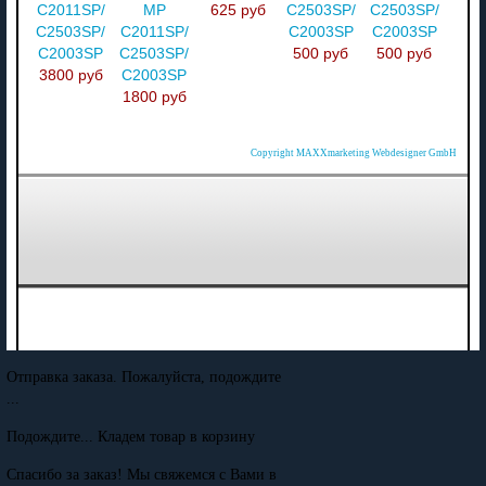
C2011SP/
MP
625 руб
C2503SP/
C2503SP/
C2503SP/
C2011SP/
C2003SP
C2003SP
C2003SP
C2503SP/
500 руб
500 руб
3800 руб
C2003SP
1800 руб
Copyright MAXXmarketing Webdesigner GmbH
Отправка заказа. Пожалуйста, подождите
...
Подождите... Кладем товар в корзину
Спасибо за заказ! Мы свяжемся с Вами в