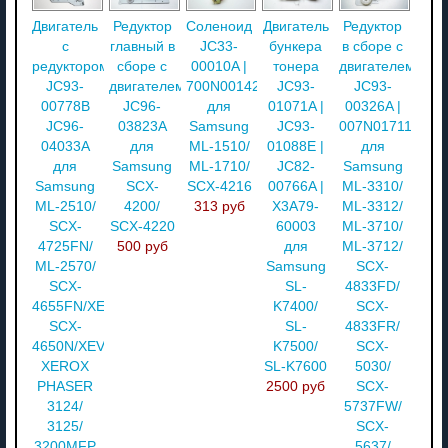
Двигатель
Редуктор
Соленоид
Двигатель
Редуктор
с
главный в
JC33-
бункера
в сборе с
редуктором
сборе с
00010A |
тонера
двигателем
JC93-
двигателем
700N00142
JC93-
JC93-
00778B
JC96-
для
01071A |
00326A |
JC96-
03823A
Samsung
JC93-
007N01711
04033A
для
ML-1510/
01088E |
для
для
Samsung
ML-1710/
JC82-
Samsung
Samsung
SCX-
SCX-4216
00766A |
ML-3310/
ML-2510/
4200/
313 руб
X3A79-
ML-3312/
SCX-
SCX-4220
60003
ML-3710/
4725FN/
500 руб
для
ML-3712/
ML-2570/
Samsung
SCX-
SCX-
SL-
4833FD/
4655FN/XEV/
K7400/
SCX-
SCX-
SL-
4833FR/
4650N/XEV/
K7500/
SCX-
XEROX
SL-K7600
5030/
PHASER
2500 руб
SCX-
3124/
5737FW/
3125/
SCX-
3200MFP
5637/