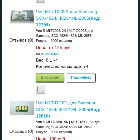
Чип MLT-D209S для Samsung
(Код:
SCX-4824/ 4828/ ML-2855
12794
)
Чип S-MLT209S-2K | MLT-D209S для
Samsung SCX-4824/ 4828/ ML-2855
Отзывов (0)
Ресурс - 2000 страниц
Цена: от
125 руб
плюс
доставка
Вес:
0.1 кг.
Количество на складе:
74
В корзину
Подробнее
Чип MLT-D209L для Samsung
(Код:
SCX-4824/ 4828/ ML-2855
12810
)
Чип S-MLTD209L-5K | MLT-D209L-5K для
Samsung SCX-4824/ 4828/ ML-2855
Отзывов (0)
Ресурс - 5000 страниц
Цена:
100 руб