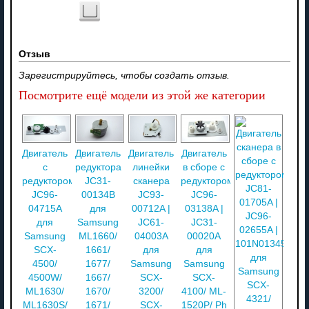
Отзыв
Зарегистрируйтесь, чтобы создать отзыв.
Посмотрите ещё модели из этой же категории
Двигатель
Двигатель
Двигатель
Двигатель
с
редуктора
линейки
в сборе с
редуктором
JC31-
сканера
редуктором
JC96-
00134B
JC93-
JC96-
04715A
для
00712A |
03138A |
для
Samsung
JC61-
JC31-
Samsung
ML1660/
04003A
00020A
SCX-
1661/
для
для
4500/
1677/
Samsung
Samsung
4500W/
1667/
SCX-
SCX-
ML1630/
1670/
3200/
4100/ ML-
ML1630S/
1671/
SCX-
1520P/ Ph