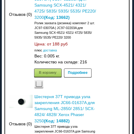
Samsung SCX-4521/ 4321/
4725/ 5835/ 5935/ 5535/ PE220/
Отзывов (0)
(Код:
13662
)
3200
Ролик захвата (резинка) комплект 2 шт.
JC97-03070A | JC97-02203A для
Samsung SCX-4521/ 4321/ 4725/ 5835/
5935/ 5535/ PE220/ 3200
Цена: от
188 руб
плюс
доставка
Вес:
0.005 кг.
Количество на складе:
216
В корзину
Подробнее
Шестерня 37T привода узла
закрепления JC66-01637A для
Samsung ML-2850/ 2851/ SCX-
4824/ 4828/ Xerox Phaser
(Код:
14882
)
3250
Отзывов (0)
Шестерня 37T привода узла
закрепления JC66-01637A для Samsung