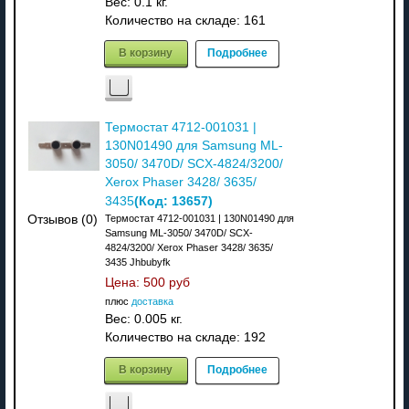
Вес:
0.1 кг.
Количество на складе:
161
В корзину
Подробнее
Термостат 4712-001031 |
130N01490 для Samsung ML-
3050/ 3470D/ SCX-4824/3200/
Xerox Phaser 3428/ 3635/
(Код:
13657
)
3435
Отзывов (0)
Термостат 4712-001031 | 130N01490 для
Samsung ML-3050/ 3470D/ SCX-
4824/3200/ Xerox Phaser 3428/ 3635/
3435 Jhbubyfk
Цена:
500 руб
плюс
доставка
Вес:
0.005 кг.
Количество на складе:
192
В корзину
Подробнее