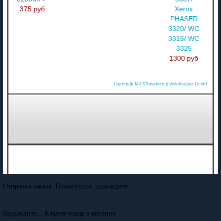
375 руб
Xerox
PHASER
3320/ WC
3315/ WC
3325
1300 руб
Copyright MAXXmarketing Webdesigner GmbH
Отправка заказа. Пожалуйста, подождите
...
Подождите... Кладем товар в корзину