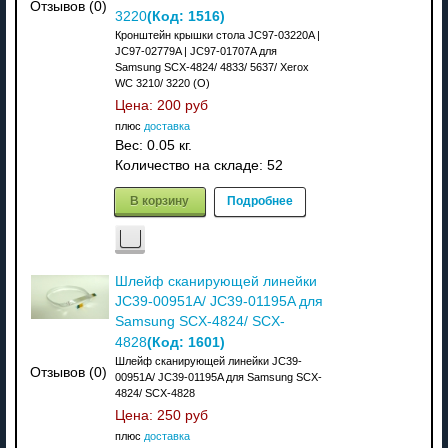
Отзывов (0)
(Код:
1516
)
3220
Кронштейн крышки стола JC97-03220A |
JC97-02779A | JC97-01707A для
Samsung SCX-4824/ 4833/ 5637/ Xerox
WC 3210/ 3220 (О)
Цена:
200 руб
плюс
доставка
Вес:
0.05 кг.
Количество на складе:
52
В корзину
Подробнее
Шлейф сканирующей линейки
JC39-00951A/ JC39-01195A для
Samsung SCX-4824/ SCX-
(Код:
1601
)
4828
Шлейф сканирующей линейки JC39-
Отзывов (0)
00951A/ JC39-01195A для Samsung SCX-
4824/ SCX-4828
Цена:
250 руб
плюс
доставка