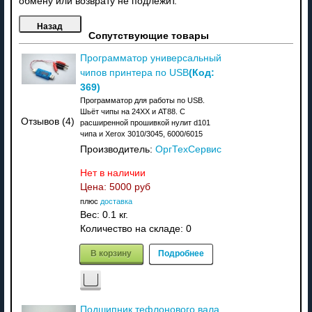
обмену или возврату не подлежит.
Сопутствующие товары
Программатор универсальный
(Код:
чипов принтера по USB
369
)
Программатор для работы по USB.
Шьёт чипы на 24XX и АТ88. C
Отзывов (4)
расширенной прошивкой нулит d101
чипа и Xerox 3010/3045, 6000/6015
Производитель:
ОргТехСервис
Нет в наличии
Цена:
5000 руб
плюс
доставка
Вес:
0.1 кг.
Количество на складе:
0
В корзину
Подробнее
Подшипник тефлонового вала