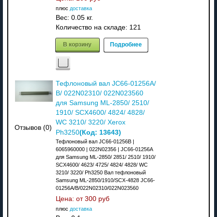
плюс
доставка
Вес:
0.05 кг.
Количество на складе:
121
В корзину
Подробнее
Тефлоновый вал JC66-01256A/
B/ 022N02310/ 022N023560
для Samsung ML-2850/ 2510/
1910/ SCX4600/ 4824/ 4828/
WC 3210/ 3220/ Xerox
Отзывов (0)
(Код:
13643
)
Ph3250
Тефлоновый вал JC66-01256B |
6065960000 | 022N02356 | JC66-01256A
для Samsung ML-2850/ 2851/ 2510/ 1910/
SCX4600/ 4623/ 4725/ 4824/ 4828/ WC
3210/ 3220/ Ph3250 Вал тефлоновый
Samsung ML-2850/1910/SCX-4828 JC66-
01256A/B/022N02310/022N023560
Цена: от
300 руб
плюс
доставка