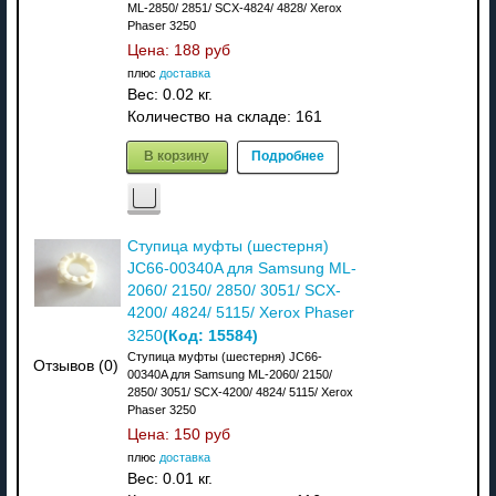
ML-2850/ 2851/ SCX-4824/ 4828/ Xerox
Phaser 3250
Цена:
188 руб
плюс
доставка
Вес:
0.02 кг.
Количество на складе:
161
В корзину
Подробнее
Ступица муфты (шестерня)
JC66-00340A для Samsung ML-
2060/ 2150/ 2850/ 3051/ SCX-
4200/ 4824/ 5115/ Xerox Phaser
(Код:
15584
)
3250
Ступица муфты (шестерня) JC66-
Отзывов (0)
00340A для Samsung ML-2060/ 2150/
2850/ 3051/ SCX-4200/ 4824/ 5115/ Xerox
Phaser 3250
Цена:
150 руб
плюс
доставка
Вес:
0.01 кг.