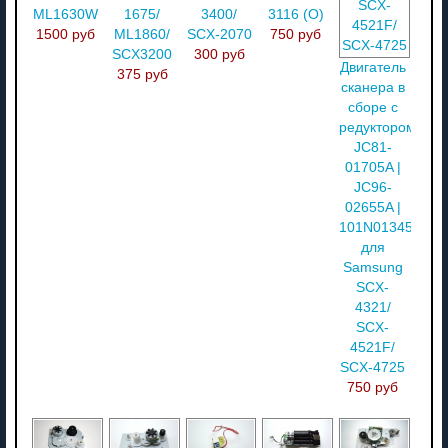
ML1630W
1675/
3400/
3116 (O)
1500 руб
ML1860/
SCX-2070
750 руб
SCX3200
300 руб
Двигатель
375 руб
сканера в
сборе с
редуктором
JC81-
01705A |
JC96-
02655A |
101N01345
для
Samsung
SCX-
4321/
SCX-
4521F/
SCX-4725
750 руб