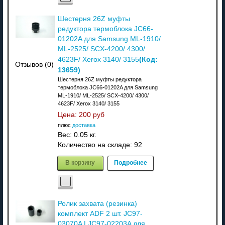
Шестерня 26Z муфты
редуктора термоблока JC66-
01202A для Samsung ML-1910/
ML-2525/ SCX-4200/ 4300/
(Код:
4623F/ Xerox 3140/ 3155
Отзывов (0)
13659
)
Шестерня 26Z муфты редуктора
термоблока JC66-01202A для Samsung
ML-1910/ ML-2525/ SCX-4200/ 4300/
4623F/ Xerox 3140/ 3155
Цена:
200 руб
плюс
доставка
Вес:
0.05 кг.
Количество на складе:
92
В корзину
Подробнее
Ролик захвата (резинка)
комплект ADF 2 шт. JC97-
03070A | JC97-02203A для