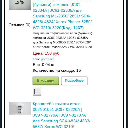
(бушинги) комплект JC61-
02334A | JC61-02335A для
Samsung ML-2850/ 2851/ SCX-
4828/ 4824/ Xerox Phaser 3250/
Отзывов (0)
(Код:
1437
)
WC-3210/ 3220
Подшипник тефлонового вала (бушинги)
комплект JC61-02334A | JC61-02335A
для Samsung ML-2850/ 2851/ SCX-4828/
4824/ Xerox Phaser 3250/ WC-3210/ 3220
Цена:
150 руб
плюс
доставка
Вес:
0.04 кг.
Количество на складе:
16
В корзину
Подробнее
Кронштейн крышки стола
003N01051 JC97-03220A |
JC97-02779A | JC97-01707A
для Samsung SCX-4824/ 4833/
5637/ Xerox WC 3210/