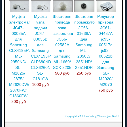
Муфта
Муфта
Шестерня
Шестерня
Редуктор
электромагнитная
узла
привода
промежуточная
привода
JC47-
подачи
узла
JC66-
JC61-
00035A
JC47-
закрепления
01638A
04437A
для
00035B
JC66-
для
jc93-
Samsung
для
02582A
Samsung
00517a
CLX4195FW/
Samsung
для
ML-
jc93-
ML-
CLX4195FW/
Samsung
2850D/
00521b
2950ND/
CLP680ND/
ML-1660/
2851ND/
для
SL-
CLX6260ND/
SCX-3205
2851NDR
Samsung
M2825/
SL-
500 руб
250 руб
SL-
2875/
C1810W
M2020/
M2620DW/
1000 руб
M2070
2870FW/
750 руб
C1860FW
200 руб
Copyright MAXXmarketing Webdesigner GmbH