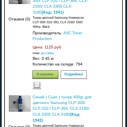
300/ CLP-310 / CLP-365, CLX-
2160/ CLX-3305 CLX-
(Код:
1541
)
3180
Тонер цветной Samsung Универсал
Отзывов (0)
CLP-300/ 310/ 360, CLX-2160/ 3300
400гр. Black
Производитель:
ASC Toner
Production
Цена:
1125 руб
плюс
доставка
Вес:
0.45 кг.
Количество на складе:
794
В корзину
Подробнее
Синий ( Cyan ) тонер 400gr для
цветного Samsung CLP-300/
CLP-310 / CLP-365, CLX-2160/
(Код:
CLX-3305 CLX-3180
1542
)
Тонер цветной Samsung Универсал
Отзывов (0)