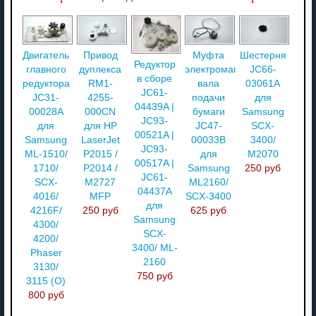
Двигатель
Привод
Муфта
Шестерня
Редуктор
главного
дуплекса
электромагнитная
JC66-
в сборе
редуктора
RM1-
вала
03061A
JC61-
JC31-
4255-
подачи
для
04439A |
00028A
000CN
бумаги
Samsung
JC93-
для
для HP
JC47-
SCX-
00521A |
Samsung
LaserJet
00033B
3400/
JC93-
ML-1510/
P2015 /
для
M2070
00517A |
1710/
P2014 /
Samsung
250 руб
JC61-
SCX-
M2727
ML2160/
04437A
4016/
MFP
SCX-3400
для
4216F/
250 руб
625 руб
Samsung
4300/
SCX-
4200/
3400/ ML-
Phaser
2160
3130/
750 руб
3115 (O)
800 руб