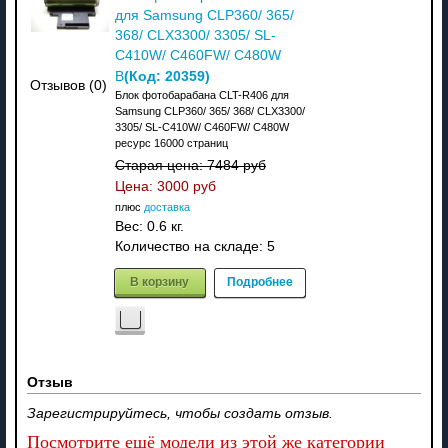
для Samsung CLP360/ 365/
368/ CLX3300/ 3305/ SL-
C410W/ C460FW/ C480W
(Код:
20359
)
В
Отзывов (0)
Блок фотобарабана CLT-R406 для
Samsung CLP360/ 365/ 368/ CLX3300/
3305/ SL-C410W/ C460FW/ C480W
ресурс 16000 страниц
Старая цена:
7484 руб
Цена:
3000 руб
плюс
доставка
Вес:
0.6 кг.
Количество на складе:
5
В корзину
Подробнее
Отзыв
Зарегистрируйтесь, чтобы создать отзыв.
Посмотрите ещё модели из этой же категории