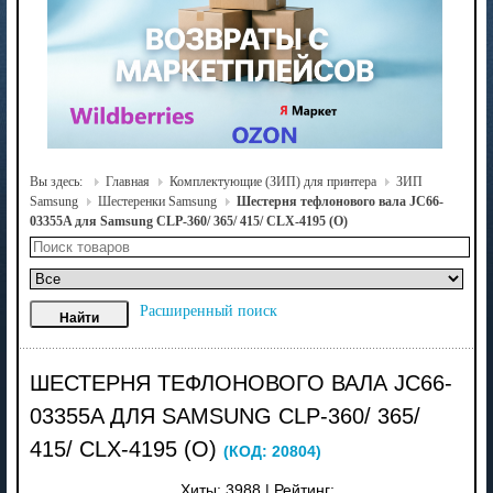
Вы здесь:
Главная
Комплектующие (ЗИП) для принтера
ЗИП
Samsung
Шестеренки Samsung
Шестерня тефлонового вала JC66-
03355A для Samsung CLP-360/ 365/ 415/ CLX-4195 (О)
Расширенный поиск
ШЕСТЕРНЯ ТЕФЛОНОВОГО ВАЛА JC66-
03355A ДЛЯ SAMSUNG CLP-360/ 365/
415/ CLX-4195 (О)
(КОД:
20804
)
Хиты:
3988
|
Рейтинг: