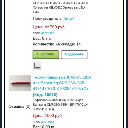
CLP-360 CLP-365 CLX-3300 CLX-3305
Xpress ser /SL-C410 Xpress ser /SL-
C460
Производитель:
Китай
Цена: от
700 руб
плюс
доставка
Вес:
0.7 кг.
Количество на складе:
14
В корзину
Подробнее
Тефлоновый вал JC66-03326A
для Samsung CLP-360/ 365/
415/ 470/ CLX-3305/ 4195 (О)
(Код:
15076
)
Тефлоновый вал JC66-03326A для
Samsung CLP-360/ 365/ 415/ 470/ CLX-
Отзывов (0)
3305/ 4195 (О)
Цена:
1000 руб
плюс
доставка
Вес:
0.09 кг.