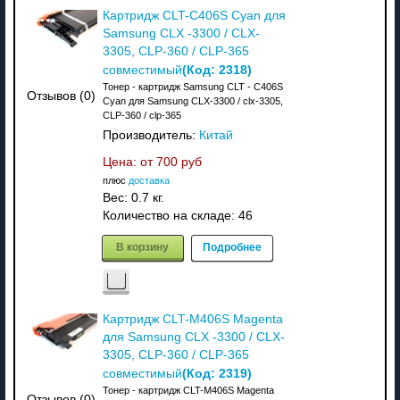
Картридж CLT-C406S Cyan для
Samsung CLX -3300 / CLX-
3305, CLP-360 / CLP-365
(Код:
2318
)
совместимый
Тонер - картридж Samsung CLT - C406S
Отзывов (0)
Cyan для Samsung CLX-3300 / clx-3305,
CLP-360 / clp-365
Производитель:
Китай
Цена: от
700 руб
плюс
доставка
Вес:
0.7 кг.
Количество на складе:
46
В корзину
Подробнее
Картридж CLT-M406S Magenta
для Samsung CLX -3300 / CLX-
3305, CLP-360 / CLP-365
(Код:
2319
)
совместимый
Тонер - картридж CLT-M406S Magenta
Отзывов (0)