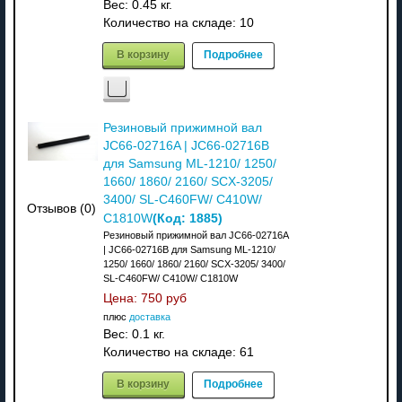
Вес:
0.45 кг.
Количество на складе:
10
В корзину
Подробнее
Резиновый прижимной вал
JC66-02716A | JC66-02716B
для Samsung ML-1210/ 1250/
1660/ 1860/ 2160/ SCX-3205/
3400/ SL-C460FW/ C410W/
Отзывов (0)
(Код:
1885
)
C1810W
Резиновый прижимной вал JC66-02716A
| JC66-02716B для Samsung ML-1210/
1250/ 1660/ 1860/ 2160/ SCX-3205/ 3400/
SL-C460FW/ C410W/ C1810W
Цена:
750 руб
плюс
доставка
Вес:
0.1 кг.
Количество на складе:
61
В корзину
Подробнее