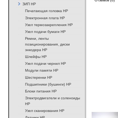
Отзывов (0)
ЗИП HP
Печатающая головка HP
Электронная плата HP
Узел термозакрепления HP
Узел подачи бумаги HP
Ремни, ленты
позиционирования, диски
энкодера HP
Шлейфы HP
Узел подачи чернил HP
Модули памяти HP
Шестеренки HP
Подшипники (бушинги) HP
Блоки питания HP
Электродвигатели и соленоиды
HP
Узел сканирования HP
Датчики HP