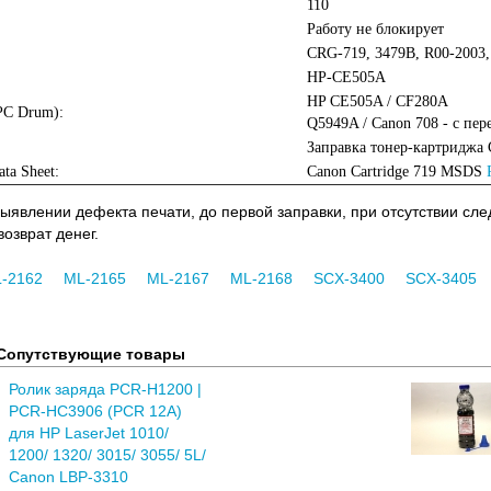
110
Работу не блокирует
CRG-719, 3479B, R00-2003
HP-CE505A
HP CE505A / CF280A
PC Drum):
Q5949A / Canon 708 - с пе
Заправка тонер-картриджа
ata Sheet:
Canon Cartridge 719 MSDS
выявлении дефекта печати, до первой заправки, при отсутствии сл
озврат денег.
-2162
ML-2165
ML-2167
ML-2168
SCX-3400
SCX-3405
Сопутствующие товары
Ролик заряда PCR-H1200 |
PCR-HC3906 (PCR 12A)
для HP LaserJet 1010/
1200/ 1320/ 3015/ 3055/ 5L/
Canon LBP-3310