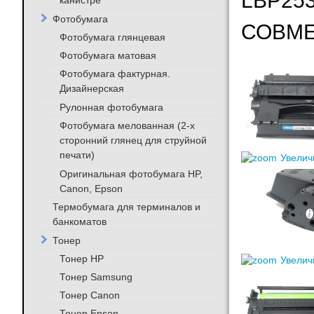
LBP253
канистре
Фотобумага
СОВМ
Фотобумага глянцевая
Фотобумага матовая
Фотобумага фактурная.
Дизайнерская
Рулонная фотобумага
Фотобумага мелованная (2-х
сторонний глянец для струйной
печати)
Увелич
Оригинальная фотобумага HP,
Canon, Epson
Термобумага для терминалов и
банкоматов
Тонер
Тонер HP
Увелич
Тонер Samsung
Тонер Canon
Тонер Epson