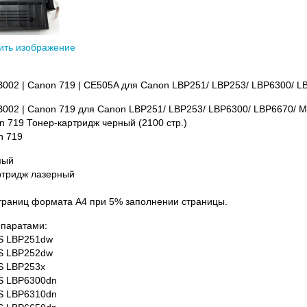
ить изображение
002 | Canon 719 | CE505A для Canon LBP251/ LBP253/ LBP6300/ L
B002 | Canon 719 для Canon LBP251/ LBP253/ LBP6300/ LBP6670/
 719 Тонер-картридж черный (2100 стр.)
n 719
мый
ртридж лазерный
страниц формата А4 при 5% заполнении страницы.
ппаратами:
S LBP251dw
S LBP252dw
S LBP253x
S LBP6300dn
S LBP6310dn