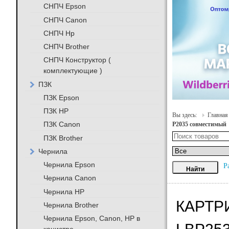
СНПЧ Epson
СНПЧ Canon
СНПЧ Hp
СНПЧ Brother
СНПЧ Конструктор (
комплектующие )
ПЗК
ПЗК Epson
ПЗК HP
Вы здесь:
Главная
ПЗК Canon
P2035 совместимый
ПЗК Brother
Чернила
Чернила Epson
Р
Чернила Canon
Чернила HP
КАРТРИ
Чернила Brother
Чернила Epson, Canon, HP в