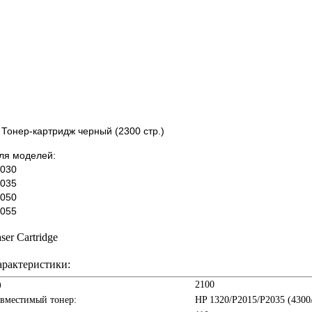
Тонер-картридж черный (2300 стр.)
ля моделей:
2030
2035
2050
2055
er Cartridge
арактеристики:
)
2100
овместимый тонер:
HP 1320/P2015/P2035 (4300