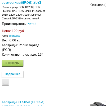
(Код:
202
)
совместимый
Отзывов (
Ролик заряда PCR-H1200 | PCR-
HC3906 (PCR 12A) для HP LaserJet
1010/ 1200/ 1320/ 3015/ 3055/ 5L/
Canon LBP-3310 совместимый
Производитель:
Китай
Цена:
100 руб
плюс
доставка
Вес:
0.06 кг.
Картридж: Ролик заряда
(PCR)
Количество на складе:
134
В корзину
Подробнее
Картридж CE505A (HP 05A)