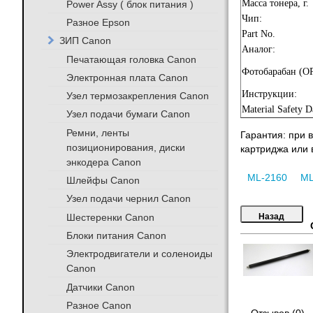
Масса тонера, г.
Power Assy ( блок питания )
Чип:
Разное Epson
Part No.
ЗИП Canon
Аналог:
Печатающая головка Canon
Фотобарабан (O
Электронная плата Canon
Инструкции:
Узел термозакрепления Canon
Material Safety D
Узел подачи бумаги Canon
Ремни, ленты
Гарантия: при 
позиционирования, диски
картриджа или в
энкодера Canon
ML-2160
ML
Шлейфы Canon
Узел подачи чернил Canon
Шестеренки Canon
Блоки питания Canon
Электродвигатели и соленоиды
Canon
Датчики Canon
Разное Canon