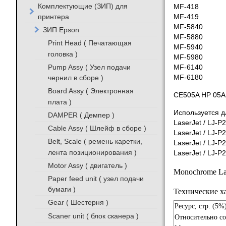
Комплектующие (ЗИП) для
MF-418
принтера
MF-419
MF-5840
ЗИП Epson
MF-5880
Print Head ( Печатающая
MF-5940
головка )
MF-5980
Pump Assy ( Узел подачи
MF-6140
чернил в сборе )
MF-6180
Board Assy ( Электронная
CE505A HP 05A 
плата )
Используется д
DAMPER ( Демпер )
LaserJet / LJ-P
Cable Assy ( Шлейф в сборе )
LaserJet / LJ-P
Belt, Scale ( ремень каретки,
LaserJet / LJ-P
лента позиционирования )
LaserJet / LJ-P
Motor Assy ( двигатель )
Monochrome Las
Paper feed unit ( узел подачи
бумаги )
Технические х
Gear ( Шестерня )
Ресурс, стр. (5%
Scaner unit ( блок сканера )
Относительно с