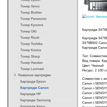
Тонер Xerox
Тонер Brother
Увелич
Тонер Panasonic
Тонер Kyocera
Картридж 3479B
Тонер OKI
Тонер Ricoh
Картридж 3479
3479B002 Canon
Тонер Toshiba
Картридж Cano
Тонер Konica
Тип: Совмести
Тонер Sharp
Вид товара: Ка
Тонер Handan
Цвет: Черный
Тонер Lexmark
Ресурс: 2 100 
Лазерные картриджи
Совместим с а
Картридж Epson
Canon i-SENSY
Картридж Canon
Canon i-SENSY
Canon i-SENSY
Картридж HP
Canon i-SENSY
Картридж Samsung
Canon i-SENSY
Картридж Xerox