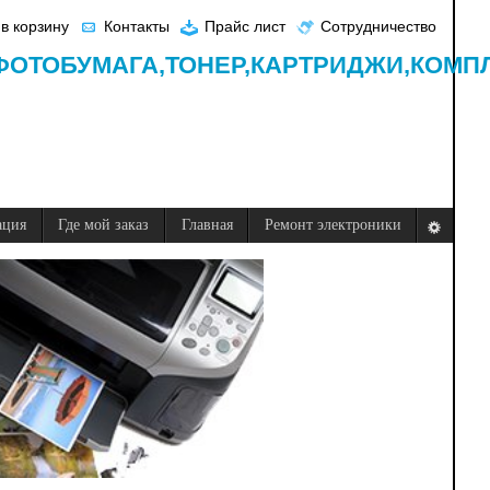
в корзину
Контакты
Прайс лист
Сотрудничество
ФОТОБУМАГА,
ТОНЕР,
КАРТРИДЖИ,
КОМП
ация
Где мой заказ
Главная
Ремонт электроники