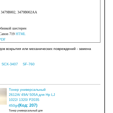
, 3479B002, 3479B002AA
ребивкой шестерен
 Canon 719
HTML
PDF
едов вскрытия или механических повреждений - замена
SCX-3407
SF-760
Тонер универсальный
2612A/ 49A/ 505A для Hp LJ
1022/ 1320/ P2035
(Код:
207
)
450gr
Тонер универсальный для