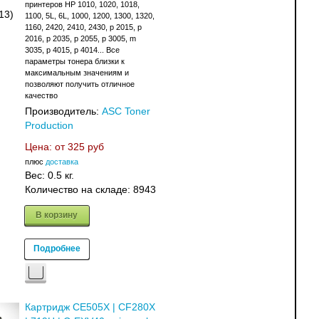
принтеров HP 1010, 1020, 1018,
13)
1100, 5L, 6L, 1000, 1200, 1300, 1320,
1160, 2420, 2410, 2430, p 2015, p
2016, p 2035, p 2055, p 3005, m
3035, p 4015, p 4014... Все
параметры тонера близки к
максимальным значениям и
позволяют получить отличное
качество
Производитель:
ASC Toner
Production
Цена: от
325 руб
плюс
доставка
Вес:
0.5 кг.
Количество на складе:
8943
В корзину
Подробнее
Картридж CE505X | CF280X