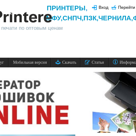
ПРИНТЕРЫ
,
Вход
Перейти 
МФУ,
СНПЧ,
ПЗК,
ЧЕРНИЛА,
 печати по оптовым ценам
луг
Мобильная версия
Скачать
Статьи
Информ