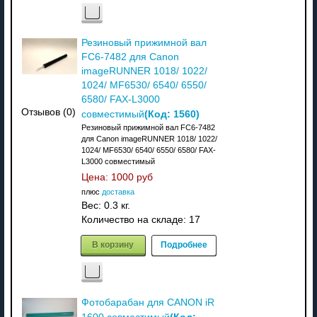
Резиновый прижимной вал
FC6-7482 для Canon
imageRUNNER 1018/ 1022/
1024/ MF6530/ 6540/ 6550/
6580/ FAX-L3000
Отзывов (0)
(Код:
1560
)
совместимый
Резиновый прижимной вал FC6-7482
для Canon imageRUNNER 1018/ 1022/
1024/ MF6530/ 6540/ 6550/ 6580/ FAX-
L3000 совместимый
Цена:
1000 руб
плюс
доставка
Вес:
0.3 кг.
Количество на складе:
17
В корзину
Подробнее
Фотобарабан для CANON iR
(Код: