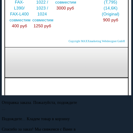
FAX-
1022 /
совместимый
(Т,795)
L390/
1023 /
3000 руб
(14,6K)
FAX-L400
1024
(Original)
совместимый
совместимый
900 руб
400 руб
1250 руб
Copyright MAXXmarketing Webdesigner GmbH
Отправка заказа. Пожалуйста, подождите
...
Подождите... Кладем товар в корзину
Спасибо за заказ! Мы свяжемся с Вами в