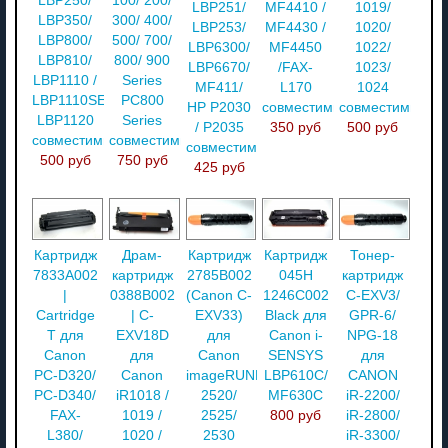
LBP250/
100/ 200/
LBP251/
MF4410 /
1019/
LBP350/
300/ 400/
LBP253/
MF4430 /
1020/
LBP800/
500/ 700/
LBP6300/
MF4450
1022/
LBP810/
800/ 900
LBP6670/
/FAX-
1023/
LBP1110 /
Series
MF411/
L170
1024
LBP1110SE/
PC800
HP P2030
совместимый
совместимый
LBP1120
Series
/ P2035
350 руб
500 руб
совместимый
совместимый
совместимый
500 руб
750 руб
425 руб
Картридж
Драм-
Картридж
Картридж
Тонер-
7833A002
картридж
2785B002
045H
картридж
|
0388B002
(Canon C-
1246C002
C-EXV3/
Cartridge
| C-
EXV33)
Black для
GPR-6/
T для
EXV18D
для
Canon i-
NPG-18
Canon
для
Canon
SENSYS
для
PC-D320/
Canon
imageRUNNER
LBP610C/
CANON
PC-D340/
iR1018 /
2520/
MF630C
iR-2200/
FAX-
1019 /
2525/
800 руб
iR-2800/
L380/
1020 /
2530
iR-3300/