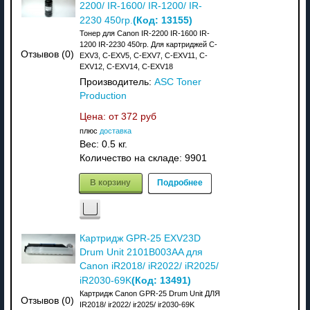
2200/ IR-1600/ IR-1200/ IR-
(Код:
13155
)
2230 450гр.
Тонер для Canon IR-2200 IR-1600 IR-
1200 IR-2230 450гр. Для картриджей C-
Отзывов (0)
EXV3, C-EXV5, C-EXV7, C-EXV11, C-
EXV12, C-EXV14, C-EXV18
Производитель:
ASC Toner
Production
Цена: от
372 руб
плюс
доставка
Вес:
0.5 кг.
Количество на складе:
9901
В корзину
Подробнее
Картридж GPR-25 EXV23D
Drum Unit 2101B003AA для
Canon iR2018/ iR2022/ iR2025/
(Код:
13491
)
iR2030-69K
Картридж Canon GPR-25 Drum Unit ДЛЯ
Отзывов (0)
IR2018/ ir2022/ ir2025/ ir2030-69K