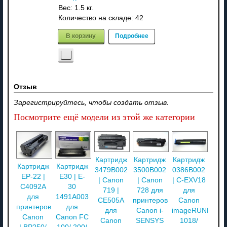
Вес:
1.5 кг.
Количество на складе:
42
В корзину
Подробнее
Отзыв
Зарегистрируйтесь, чтобы создать отзыв.
Посмотрите ещё модели из этой же категории
Картридж
Картридж
Картридж
Картридж
Картридж
3479B002
3500B002
0386B002
EP-22 |
E30 | E-
| Canon
| Canon
| C-EXV18
C4092A
30
719 |
728 для
для
для
1491A003
CE505A
принтеров
Canon
принтеров
для
для
Canon i-
imageRUNNER
Canon
Canon FC
Canon
SENSYS
1018/