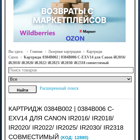
Вы здесь:
Главная
Лазерные картриджи
Картридж
Canon
Картридж 0384B002 | 0384B006 C-EXV14 для Canon iR2016/
iR2018/ iR2020/ iR2022/ iR2025/ iR2030/ iR2318 совместимый
Расширенный поиск
КАРТРИДЖ 0384B002 | 0384B006 C-
EXV14 ДЛЯ CANON IR2016/ IR2018/
IR2020/ IR2022/ IR2025/ IR2030/ IR2318
СОВМЕСТИМЫЙ
(КОД:
12880
)