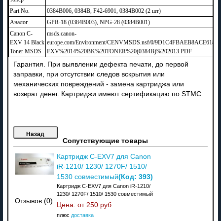
Part No.
0384B006, 0384B, F42-6901, 0384B002 (2 шт)
Аналог
GPR-18 (0384B003), NPG-28 (0384B001)
Canon C-
msds.canon-
EXV 14 Black
europe.com/Environment/CENVMSDS.nsf/0/9D1C4FBAEB8ACE61802
Toner MSDS
EXV%2014%20BK%20TONER%20(0384B)%202013.PDF
Гарантия. При выявлении дефекта печати, до первой
заправки, при отсутствии следов вскрытия или
механических повреждений - замена картриджа или
возврат денег. Картриджи имеют сертификацию по STMC
Сопутствующие товары
Картридж C-EXV7 для Canon
iR-1210/ 1230/ 1270F/ 1510/
(Код:
393
)
1530 совместимый
Картридж C-EXV7 для Canon iR-1210/
1230/ 1270F/ 1510/ 1530 совместимый
Отзывов (0)
Цена: от
250 руб
плюс
доставка