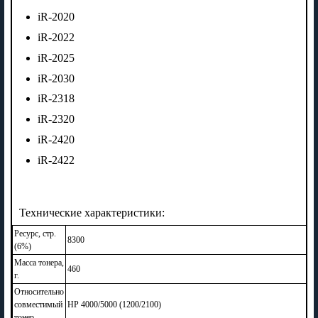
iR-2020
iR-2022
iR-2025
iR-2030
iR-2318
iR-2320
iR-2420
iR-2422
Технические характеристики:
Ресурс, стр.
8300
(6%)
Масса тонера,
460
г.
Относительно
совместимый
HP 4000/5000 (1200/2100)
тонер