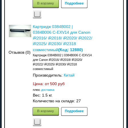
В корзину
Подробнее
Картридж 0384B002 |
0384B006 C-EXV14 для Canon
iR2016/ iR2018/ iR2020/ iR2022/
iR2025/ iR2030/ iR2318
(Код:
12880
)
совместимый
Отзывов (0)
Картридж 0384B002 | 0384B006 C-EXV14
для Canon iR2016/ iR2018/ iR2020/
iR2022/ iR2025/ iR2030/ iR2318
совместимый
Производитель:
Китай
Цена: от
500 руб
плюс
доставка
Вес:
1.5 кг.
Количество на складе:
27
В корзину
Подробнее