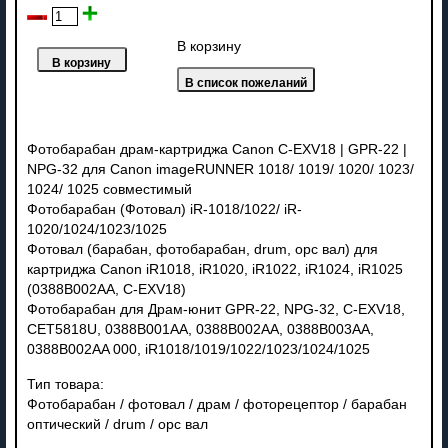
В корзину
Фотобарабан драм-картриджа Canon C-EXV18 | GPR-22 |
NPG-32 для Canon imageRUNNER 1018/ 1019/ 1020/ 1023/
1024/ 1025 совместимый
Фотобарабан (Фотовал) iR-1018/1022/ iR-
1020/1024/1023/1025
Фотовал (барабан, фотобарабан, drum, opc вал) для
картриджа Canon iR1018, iR1020, iR1022, iR1024, iR1025
(0388B002AA, C-EXV18)
Фотобарабан для Драм-юнит GPR-22, NPG-32, C-EXV18,
CET5818U, 0388B001AA, 0388B002AA, 0388B003AA,
0388B002AA 000, iR1018/1019/1022/1023/1024/1025
Тип товара:
Фотобарабан / фотовал / драм / фоторецептор / барабан
оптический / drum / opc вал