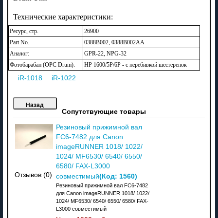
Технические характеристики:
Ресурс, стр.
26900
Part No.
0388B002, 0388B002AA
Аналог:
GPR-22, NPG-32
Фотобарабан (OPC Drum):
HP 1600/5P/6P - с перебивкой шестеренок
iR-1018
iR-1022
Сопутствующие товары
Резиновый прижимной вал
FC6-7482 для Canon
imageRUNNER 1018/ 1022/
1024/ MF6530/ 6540/ 6550/
6580/ FAX-L3000
Отзывов (0)
(Код:
1560
)
совместимый
Резиновый прижимной вал FC6-7482
для Canon imageRUNNER 1018/ 1022/
1024/ MF6530/ 6540/ 6550/ 6580/ FAX-
L3000 совместимый