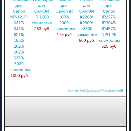
для
для
для
для
для
Canon
CANON
Canon iR
CANON
Canon
NP-1215/
iR 1600
1600/
ir2200/
IR2270/
6317/
совместимый
2000
ir2800/
IR3045/
6416/
263 руб
совместимый
ir3300
IR4570/
6216/
175 руб
совместимый
NPG-25
1550/
500 руб
совместимый
2020/
525 руб
6020/
6320/
6030
совместимый
1000 руб
Copyright MAXXmarketing Webdesigner GmbH