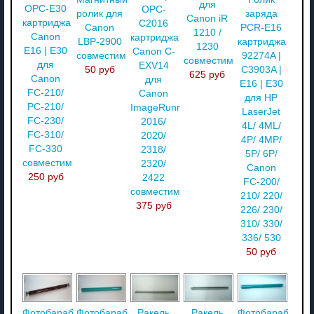
для
OPC-E30
OPC-
ролик для
заряда
Canon iR
картриджа
C2016
Canon
PCR-E16
1210 /
Canon
картриджа
LBP-2900
картриджа
1230
E16 | E30
Canon C-
совместимый
92274A |
совместимый
для
EXV14
50 руб
C3903A |
625 руб
Canon
для
E16 | E30
FC-210/
Canon
для HP
PC-210/
ImageRunner
LaserJet
FC-230/
2016/
4L/ 4ML/
FC-310/
2020/
4P/ 4MP/
FC-330
2318/
5P/ 6P/
совместимый
2320/
Canon
250 руб
2422
FC-200/
совместимый
210/ 220/
375 руб
226/ 230/
310/ 330/
336/ 530
50 руб
Фотобарабан
Фотобарабан
Ракель
Ракель
Фотобарабан