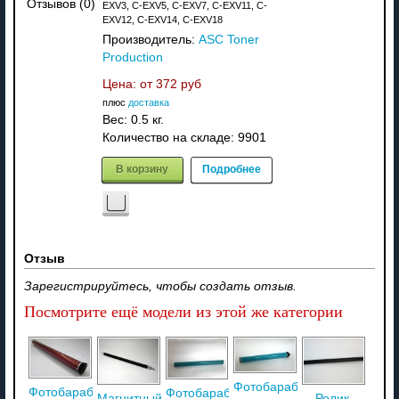
Отзывов (0)
EXV3, C-EXV5, C-EXV7, C-EXV11, C-
EXV12, C-EXV14, C-EXV18
Производитель:
ASC Toner
Production
Цена: от
372 руб
плюс
доставка
Вес:
0.5 кг.
Количество на складе:
9901
В корзину
Подробнее
Отзыв
Зарегистрируйтесь, чтобы создать отзыв.
Посмотрите ещё модели из этой же категории
Фотобарабан
Фотобарабан
Фотобарабан
Магнитный
Ролик