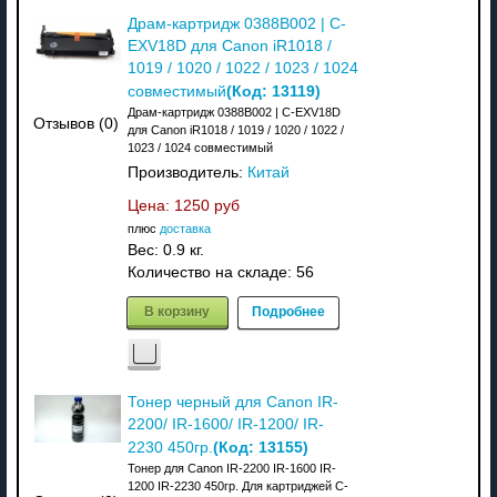
Драм-картридж 0388B002 | C-
EXV18D для Canon iR1018 /
1019 / 1020 / 1022 / 1023 / 1024
(Код:
13119
)
совместимый
Драм-картридж 0388B002 | C-EXV18D
Отзывов (0)
для Canon iR1018 / 1019 / 1020 / 1022 /
1023 / 1024 совместимый
Производитель:
Китай
Цена:
1250 руб
плюс
доставка
Вес:
0.9 кг.
Количество на складе:
56
В корзину
Подробнее
Тонер черный для Canon IR-
2200/ IR-1600/ IR-1200/ IR-
(Код:
13155
)
2230 450гр.
Тонер для Canon IR-2200 IR-1600 IR-
1200 IR-2230 450гр. Для картриджей C-