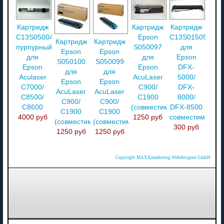
Картридж
Картридж
Картридж
C13S050040
Epson
C13S015055
Картридж
Картридж
пурпурный
S050097
для
Epson
Epson
для
для
Epson
S050100
S050099
Epson
Epson
DFX-
для
для
Aculaser
AcuLaser
5000/
Epson
Epson
C7000/
C900/
DFX-
AcuLaser
AcuLaser
C8500/
C1900
8000/
C900/
C900/
C8600
(совместимый)
DFX-8500
C1900
C1900
4000 руб
1250 руб
совместимый
(совместимый)
(совместимый)
300 руб
1250 руб
1250 руб
Copyright MAXXmarketing Webdesigner GmbH