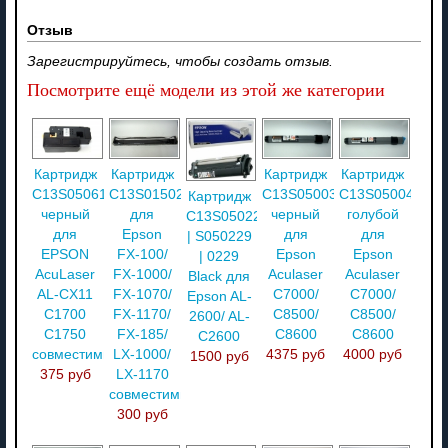
Отзыв
Зарегистрируйтесь, чтобы создать отзыв.
Посмотрите ещё модели из этой же категории
Картридж
Картридж
Картридж
Картридж
C13S050614
C13S015020
C13S050038
C13S050041
Картридж
черный
для
черный
голубой
C13S050229
для
Epson
для
для
| S050229
EPSON
FX-100/
Epson
Epson
| 0229
AcuLaser
FX-1000/
Aculaser
Aculaser
Black для
AL-CX11
FX-1070/
C7000/
C7000/
Epson AL-
C1700
FX-1170/
C8500/
C8500/
2600/ AL-
C1750
FX-185/
C8600
C8600
C2600
совместимый
LX-1000/
4375 руб
4000 руб
1500 руб
375 руб
LX-1170
совместимый
300 руб