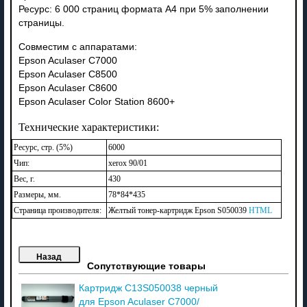
Ресурс: 6 000 страниц формата А4 при 5% заполнении
страницы.
Совместим с аппаратами:
Epson Aculaser C7000
Epson Aculaser C8500
Epson Aculaser C8600
Epson Aculaser Color Station 8600+
Технические характеристики:
Ресурс, стр. (5%)
6000
Чип:
xerox 90/01
Вес, г.
430
Размеры, мм.
78*84*435
Страница производителя:
Желтый тонер-картридж Epson S050039
HTML
Сопутствующие товары
Картридж C13S050038 черный
для Epson Aculaser C7000/