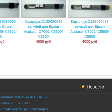
13S050038
Картридж C13S050041
Картридж C13S050039
я Epson
голубой для Epson
желтый для Epson
00/ C8500/
Aculaser C7000/ C8500/
Aculaser C7000/ C8500/
00
C8600
C8600
руб
4000 руб
4000 руб
Новости
робленого пластика АБС (ABS)
 наличии L3+ и T17
 производство рециркуляторов