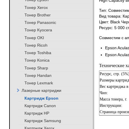
High Capacity B
Тонер Xerox
Тип: Совмести
Тонер Brother
Вид товара: Ка
Цвет: Black Че
Тонер Panasonic
Ресурс: 5 000 
Тонер Kyocera
Тонер OKI
Совместим с а
Тонер Ricoh
Epson Acula
Тонер Toshiba
Epson Acula
Тонер Konica
Технические х
Тонер Sharp
Ресурс, стр. (5%
Тонер Handan
Размеры картрид
Тонер Lexmark
Вес картриджа в 
Лазерные картриджи
Чип:
Картридж Epson
Масса тонера, г.
Картридж Canon
Инструкции:
Страница произв
Картридж HP
Картридж Samsung
Картридж Xerox