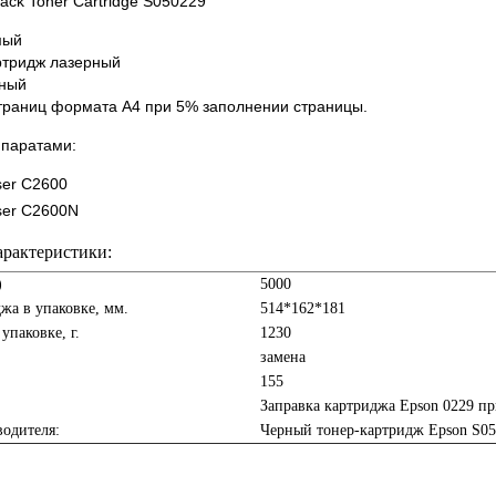
lack Toner Cartridge S050229
мый
ртридж лазерный
рный
страниц формата А4 при 5% заполнении страницы.
ппаратами:
ser C2600
ser C2600N
арактеристики:
)
5000
жа в упаковке, мм.
514*162*181
упаковке, г.
1230
замена
155
Заправка картриджа Epson 0229 п
одителя:
Черный тонер-картридж Epson S0