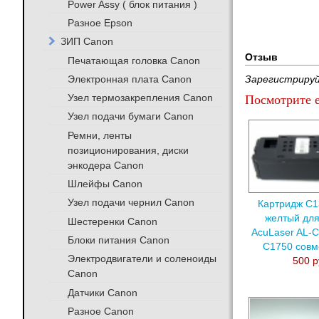
Power Assy ( блок питания )
Разное Epson
ЗИП Canon
Отзыв
Печатающая головка Canon
Электронная плата Canon
Зарегистрируй
Узел термозакрепления Canon
Посмотрите е
Узел подачи бумаги Canon
Ремни, ленты
позиционирования, диски
энкодера Canon
Шлейфы Canon
Узел подачи чернил Canon
Картридж C1
желтый дл
Шестеренки Canon
AcuLaser AL-
Блоки питания Canon
C1750 сов
Электродвигатели и соленоиды
500 р
Canon
Датчики Canon
Разное Canon