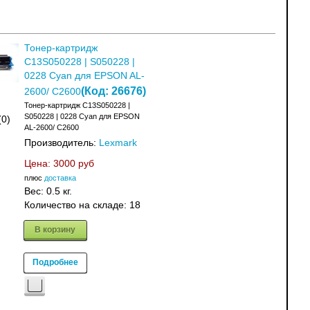
Тонер-картридж
C13S050228 | S050228 |
0228 Cyan для EPSON AL-
(Код:
26676
)
2600/ C2600
Тонер-картридж C13S050228 |
S050228 | 0228 Cyan для EPSON
(0)
AL-2600/ C2600
Производитель:
Lexmark
Цена:
3000 руб
плюс
доставка
Вес:
0.5 кг.
Количество на складе:
18
В корзину
Подробнее