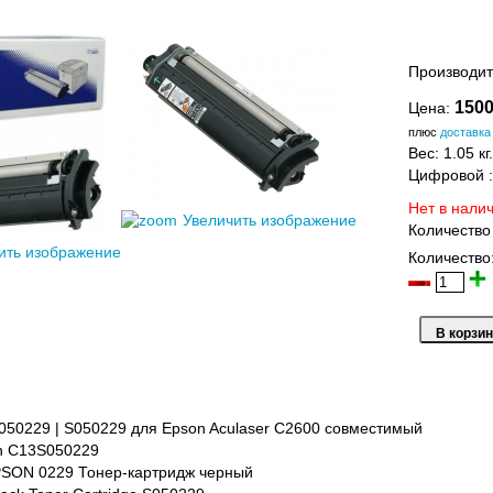
Производит
1500
Цена:
плюс
доставка
Вес:
1.05 кг.
Цифровой
Нет в нали
Увеличить изображение
Количество
ить изображение
Количество
50229 | S050229 для Epson Aculaser C2600 совместимый
n C13S050229
SON 0229 Тонер-картридж черный