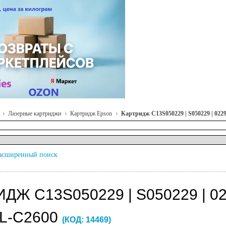
Лазерные картриджи
Картридж Epson
Картридж C13S050229 | S050229 | 022
асширенный поиск
ДЖ C13S050229 | S050229 | 0
AL-C2600
(КОД:
14469
)