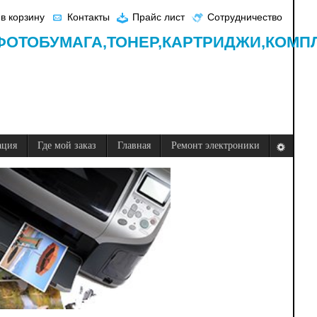
в корзину
Контакты
Прайс лист
Сотрудничество
ФОТОБУМАГА,
ТОНЕР,
КАРТРИДЖИ,
КОМП
ация
Где мой заказ
Главная
Ремонт электроники