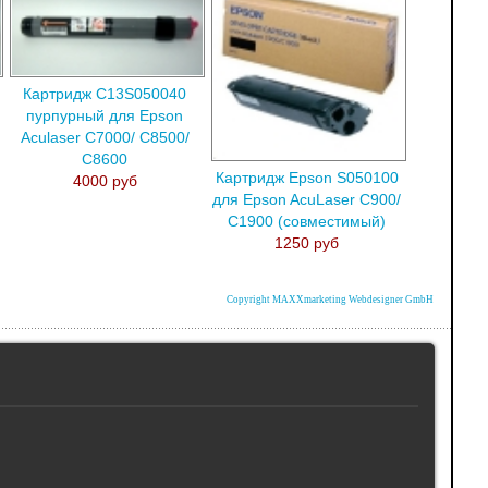
Картридж C13S050040
пурпурный для Epson
Aculaser C7000/ C8500/
C8600
Картридж Epson S050100
4000 руб
для Epson AcuLaser C900/
C1900 (совместимый)
1250 руб
Copyright MAXXmarketing Webdesigner GmbH