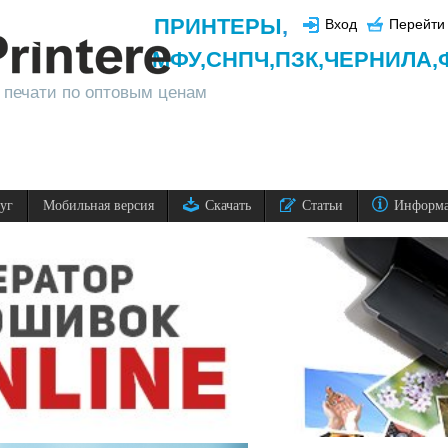
ПРИНТЕРЫ
,
Вход
Перейти 
МФУ,
СНПЧ,
ПЗК,
ЧЕРНИЛА,
 печати по оптовым ценам
луг
Мобильная версия
Скачать
Статьи
Информ