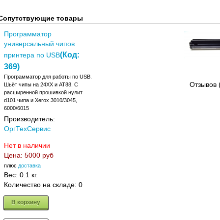
Сопутствующие товары
Программатор
универсальный чипов
(Код:
принтера по USB
369
)
Программатор для работы по USB.
Отзывов 
Шьёт чипы на 24XX и АТ88. C
расширенной прошивкой нулит
d101 чипа и Xerox 3010/3045,
6000/6015
Производитель:
ОргТехСервис
Нет в наличии
Цена:
5000 руб
плюс
доставка
Вес:
0.1 кг.
Количество на складе:
0
В корзину