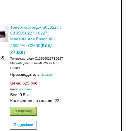
Тонер-картридж S050227 |
C13S050227 | 0227
Magenta для Epson AL-
(Код:
2600/ AL-C2600
27038
)
(0)
Тонер-картридж C13S050227 | 0227
Magenta для Epson AL-2600/ AL-
C2600
Производитель:
Epson
Цена:
625 руб
плюс
доставка
Вес:
0.5 кг.
Количество на складе:
22
В корзину
Подробнее