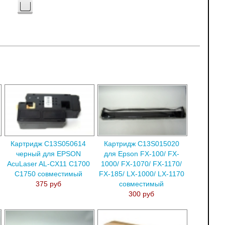
Картридж C13S050614
Картридж C13S015020
черный для EPSON
для Epson FX-100/ FX-
AcuLaser AL-CX11 C1700
1000/ FX-1070/ FX-1170/
C1750 совместимый
FX-185/ LX-1000/ LX-1170
375 руб
совместимый
300 руб