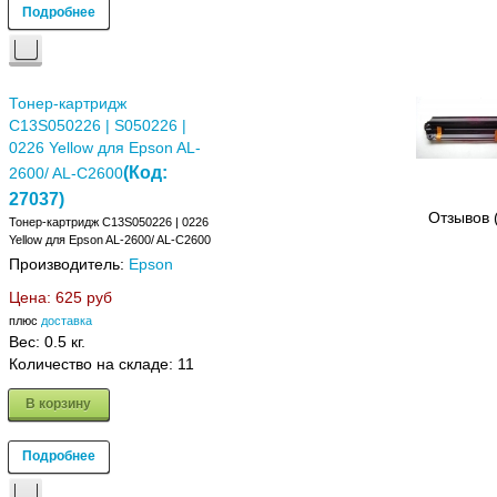
Подробнее
Тонер-картридж
C13S050226 | S050226 |
0226 Yellow для Epson AL-
(Код:
2600/ AL-C2600
27037
)
Отзывов 
Тонер-картридж C13S050226 | 0226
Yellow для Epson AL-2600/ AL-C2600
Производитель:
Epson
Цена:
625 руб
плюс
доставка
Вес:
0.5 кг.
Количество на складе:
11
В корзину
Подробнее