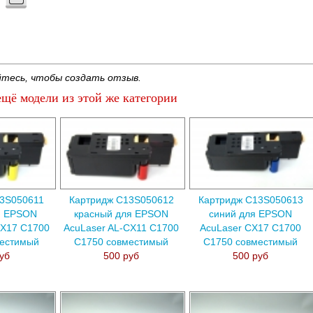
тесь, чтобы создать отзыв.
щё модели из этой же категории
3S050611
Картридж C13S050612
Картридж C13S050613
я EPSON
красный для EPSON
синий для EPSON
CX17 C1700
AcuLaser AL-CX11 C1700
AcuLaser CX17 C1700
местимый
C1750 совместимый
C1750 совместимый
уб
500 руб
500 руб