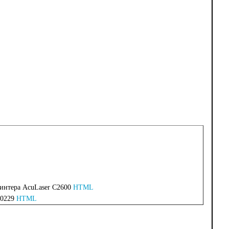
ринтера AcuLaser C2600
HTML
50229
HTML