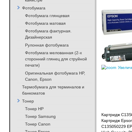
канистре
Фотобумага
Фотобумага глянцевая
Фотобумага матовая
Фотобумага фактурная.
Дизайнерская
Рулонная фотобумага
Фотобумага мелованная (2-х
сторонний глянец для струйной
печати)
Увелич
Оригинальная фотобумага HP,
Canon, Epson
Термобумага для терминалов и
банкоматов
Тонер
Тонер HP
Картридж C13S0
Тонер Samsung
Картридж Epso
Тонер Canon
C13S050229 EP
Тонер Epson