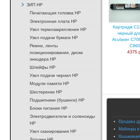
ЗИП HP
Печатающая головка HP
Электронная плата HP
Картридж C
Узел термозакрепления HP
черный дл
Узел подачи бумаги HP
Aculaser C70
Ремни, ленты
C86
4375 
позиционирования, диски
энкодера HP
Шлейфы HP
Узел подачи чернил HP
Модули памяти HP
Шестеренки HP
Подшипники (бушинги) HP
Блоки питания HP
Электродвигатели и соленоиды
Продажа д
HP
Майнеры в
Узел сканирования HP
Налаживаем
Датчики HP