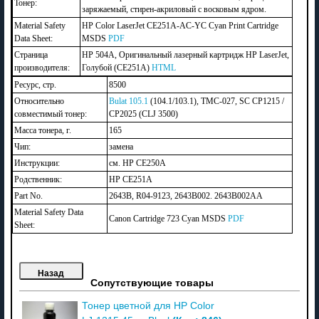
Тонер:
заряжаемый, стирен-акриловый с восковым ядром.
Material Safety
HP Color LaserJet CE251A-AC-YC Cyan Print Cartridge
Data Sheet:
MSDS
PDF
Страница
HP 504A, Оригинальный лазерный картридж HP LaserJet,
производителя:
Голубой (CE251A)
HTML
Ресурс, стр.
8500
Относительно
Bulat 105.1
(104.1/103.1), TMC-027, SC CP1215 /
совместимый тонер:
CP2025 (CLJ 3500)
Масса тонера, г.
165
Чип:
замена
Инструкции:
см. HP CE250A
Родственник:
HP CE251A
Part No.
2643B, R04-9123, 2643B002. 2643B002AA
Material Safety Data
Canon Cartridge 723 Cyan MSDS
PDF
Sheet:
Сопутствующие товары
Тонер цветной для HP Color