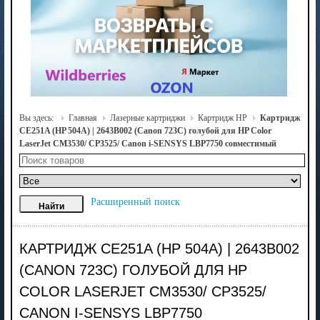
Вы здесь:
Главная
Лазерные картриджи
Картридж HP
Картридж
CE251A (HP 504A) | 2643B002 (Canon 723C) голубой для HP Color
LaserJet CM3530/ CP3525/ Canon i-SENSYS LBP7750 совместимый
Расширенный поиск
КАРТРИДЖ CE251A (HP 504A) | 2643B002
(CANON 723C) ГОЛУБОЙ ДЛЯ HP
COLOR LASERJET CM3530/ CP3525/
CANON I-SENSYS LBP7750