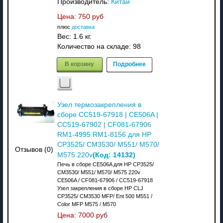
Производитель:
Китай
Цена:
750 руб
плюс
доставка
Вес:
1.6 кг.
Количество на складе:
98
В корзину
Подробнее
Узел термозакрепления в
сборе CC519-67918 | CE506A |
CC519-67902 | CF081-67906
RM1-4995 RM1-8156 для HP
CP3525/ CM3530/ M551/ M570/
Отзывов (0)
(Код:
14132
)
M575 220v
Печь в сборе CE506A для HP CP3525/
CM3530/ M551/ M570/ M575 220v
CE506A / CF081-67906 / CC519-67918
Узел закрепления в сборе HP CLJ
CP3525/ CM3530 MFP/ Ent 500 M551 /
Color MFP M575 / M570
Цена:
7000 руб