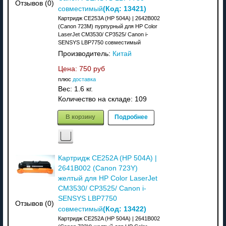
Отзывов (0)
(Код:
13421
)
совместимый
Картридж CE253A (HP 504A) | 2642B002
(Canon 723M) пурпурный для HP Color
LaserJet CM3530/ CP3525/ Canon i-
SENSYS LBP7750 совместимый
Производитель:
Китай
Цена:
750 руб
плюс
доставка
Вес:
1.6 кг.
Количество на складе:
109
В корзину
Подробнее
Картридж CE252A (HP 504A) |
2641B002 (Canon 723Y)
желтый для HP Color LaserJet
CM3530/ CP3525/ Canon i-
SENSYS LBP7750
Отзывов (0)
(Код:
13422
)
совместимый
Картридж CE252A (HP 504A) | 2641B002