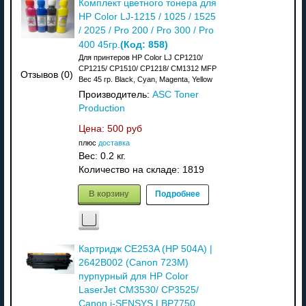
Комплект цветного тонера для
HP Color LJ-1215 / 1025 / 1525
/ 2025 / Pro 200 / Pro 300 / Pro
(Код:
858
)
400 45гр.
Для принтеров HP Color LJ CP1210/
CP1215/ CP1510/ CP1218/ CM1312 MFP
Отзывов (0)
Вес 45 гр. Black, Cyan, Magenta, Yellow
Производитель:
ASC Toner
Production
Цена:
500 руб
плюс
доставка
Вес:
0.2 кг.
Количество на складе:
1819
В корзину
Подробнее
Картридж CE253A (HP 504A) |
2642B002 (Canon 723M)
пурпурный для HP Color
LaserJet CM3530/ CP3525/
Canon i-SENSYS LBP7750