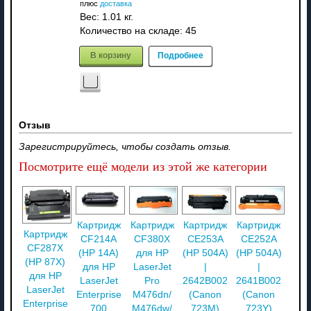
плюс
доставка
Вес:
1.01 кг.
Количество на складе:
45
В корзину
Подробнее
Отзыв
Зарегистрируйтесь, чтобы создать отзыв.
Посмотрите ещё модели из этой же категории
Картридж
Картридж
Картридж
Картридж
Картридж
CF214A
CF380X
CE253A
CE252A
CF287X
(HP 14A)
для HP
(HP 504A)
(HP 504A)
(HP 87X)
для HP
LaserJet
|
|
для HP
LaserJet
Pro
2642B002
2641B002
LaserJet
Enterprise
M476dn/
(Canon
(Canon
Enterprise
700
M476dw/
723M)
723Y)