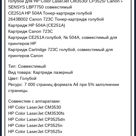
голубой для HP Color LaserJet CM3530/ CP3525/ Canon i-
SENSYS LBP7750 совместимый
CE251A HP 504A Тонер-картридж голубой
2643B002 Canon 723C Тонер-картридж голубой
Картридж HP 504A (CE251A)
Картридж Canon 723C
Картридж CE251A голубой, № 504A, совместимый для
принтеров HP
Картридж Cartridge 723C голубой, совместимый для
принтеров Canon
Тип: Совместимый
Вид товара: Картридж лазерный
Цвет: Голубой
Ресурс: 7 000 страниц формата А4 при 5% заполнении
страницы.
Совместим с аппаратами:
HP Color LaserJet CM3530
HP Color LaserJet CM3530fs
HP Color LaserJet CP3525dn
HP Color LaserJet CP3525n
HP Color LaserJet CP3525x