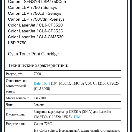
Canon i-SENSYS LBP7750Cdn
Canon LBP 7750 i-Sensys
Canon LBP 7750cd i-Sensys
Canon LBP 7750Cdn i-Sensys
Color LaserJet / CLJ-CP3520
Color LaserJet / CLJ-CP3525
Color LaserJet / CLJ-CM3530
LBP-7750
Cyan Toner Print Cartridge
Технические характеристики:
Ресурс, стр.
7000
Относительно
Bulat 105.1
(104.1/103.1), TMC-027, SC CP1215 / CP2025
совместимый
(CLJ 3500)
тонер:
Масса тонера, г.
140-200
Чип:
Замена
Заправка картриджа hp CE251A (504A) для LaserJet-
Инструкции:
CM3530 / CP3520 / 3525)
HTML
Родственник:
Canon-723C
HP ColorSphere. Немагнитный, химический, отрицательно