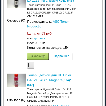
(Код:
846
)
LJ-1215 45гр. Black
Тонер цветной для HP Color LJ-1215
Black Вес 45 гр. Для принтеров HP Color
LJ CP1210/ CP1215/ CP1510/ CP1218/
CM1312 MFP
Отзывов (0)
Производитель:
ASC Toner
Production
Цена: от
83 руб
плюс
доставка
Вес:
0.05 кг.
Количество на складе:
154
В корзину
Подробнее
Тонер цветной для HP Color
(Код:
LJ-1215 45гр. Magenta
847
)
Тонер цветной для HP Color LJ-1215
Magenta Вес 45 гр. Для принтеров HP
Color LJ CP1210/ CP1215/ CP1510/
Отзывов (0)
CP1218/ CM1312 MFP