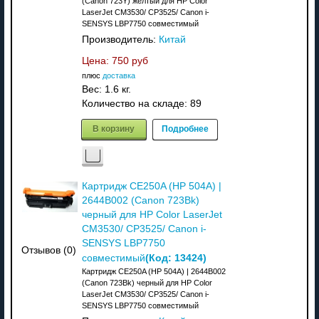
(Canon 723Y) желтый для HP Color
LaserJet CM3530/ CP3525/ Canon i-
SENSYS LBP7750 совместимый
Производитель:
Китай
Цена:
750 руб
плюс
доставка
Вес:
1.6 кг.
Количество на складе:
89
В корзину
Подробнее
Картридж CE250A (HP 504A) |
2644B002 (Canon 723Bk)
черный для HP Color LaserJet
CM3530/ CP3525/ Canon i-
SENSYS LBP7750
Отзывов (0)
(Код:
13424
)
совместимый
Картридж CE250A (HP 504A) | 2644B002
(Canon 723Bk) черный для HP Color
LaserJet CM3530/ CP3525/ Canon i-
SENSYS LBP7750 совместимый