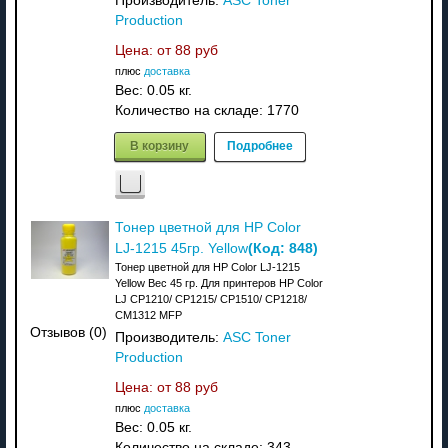
Производитель:
ASC Toner
Production
Цена: от
88 руб
плюс
доставка
Вес:
0.05 кг.
Количество на складе:
1770
В корзину
Подробнее
Тонер цветной для HP Color
(Код:
848
)
LJ-1215 45гр. Yellow
Тонер цветной для HP Color LJ-1215
Yellow Вес 45 гр. Для принтеров HP Color
LJ CP1210/ CP1215/ CP1510/ CP1218/
CM1312 MFP
Отзывов (0)
Производитель:
ASC Toner
Production
Цена: от
88 руб
плюс
доставка
Вес:
0.05 кг.
Количество на складе:
343