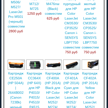
M506/
M712/
M476nw
пурпурный
желтый
M527/
M725
(Black)
для HP
для HP
LaserJet
1250 руб
совместимый
Color
Color
Pro M501
625 руб
LaserJet
LaserJet
(черный)
CM3530/
CM3530/
совместимый
CP3525/
CP3525/
2800 руб
Canon i-
Canon i-
SENSYS
SENSYS
LBP7750
LBP7750
совместимый
совместимый
750 руб
750 руб
Картридж
Картридж
Картридж
Картридж
Картридж
CE250A
CC364X
CF400A
CF401A
CF402A
(HP 504A)
(HP 64X)
(HP 201A)
(HP 201A)
(HP 201A)
|
для HP
Black для
Cyan для
Yellow
2644B002
P4010/
HP Color
HP Color
для HP
(Canon
P4015/
LaserJet
LaserJet
Color
723Bk)
P4510/
M252/
M252/
LaserJet
черный
P4515
M274/
M274/
M252/