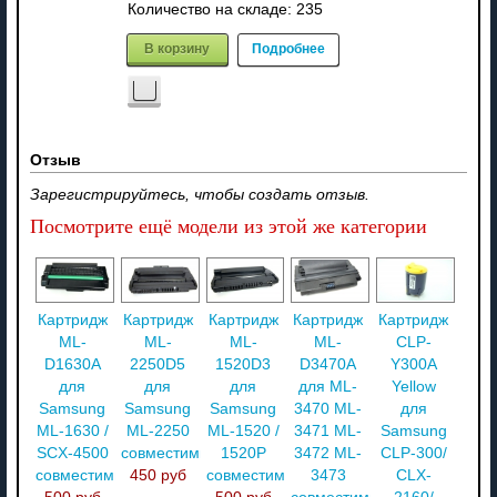
Количество на складе:
235
В корзину
Подробнее
Отзыв
Зарегистрируйтесь, чтобы создать отзыв.
Посмотрите ещё модели из этой же категории
Картридж
Картридж
Картридж
Картридж
Картридж
ML-
ML-
ML-
ML-
CLP-
D1630A
2250D5
1520D3
D3470A
Y300A
для
для
для
для ML-
Yellow
Samsung
Samsung
Samsung
3470 ML-
для
ML-1630 /
ML-2250
ML-1520 /
3471 ML-
Samsung
SCX-4500
совместимый
1520P
3472 ML-
CLP-300/
совместимый
450 руб
совместимый
3473
CLX-