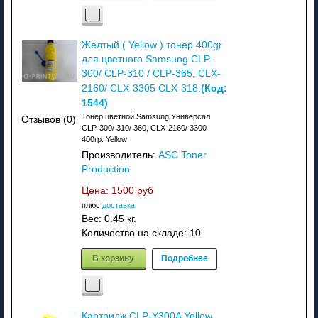
Желтый ( Yellow ) тонер 400gr
для цветного Samsung CLP-
300/ CLP-310 / CLP-365, CLX-
(Код:
2160/ CLX-3305 CLX-318.
1544
)
Тонер цветной Samsung Универсал
Отзывов (0)
CLP-300/ 310/ 360, CLX-2160/ 3300
400гр. Yellow
Производитель:
ASC Toner
Production
Цена:
1500 руб
плюс
доставка
Вес:
0.45 кг.
Количество на складе:
10
В корзину
Подробнее
Картридж CLP-Y300A Yellow