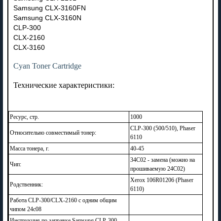
Samsung CLX-3160FN
Samsung CLX-3160N
CLP-300
CLX-2160
CLX-3160
Cyan Toner Cartridge
Технические характеристики:
Ресурс, стр.
1000
CLP-300 (500/510), Phaser
Относительно совместимый тонер:
6110
Масса тонера, г.
40-45
34C02 - замена (можно на
Чип:
прошиваемую 24C02)
Xerox 106R01206 (Phaser
Родственник:
6110)
Работа CLP-300/CLX-2160 c одним общим
чипом 24c08
Инструкция по заправке Samsung CLP-300