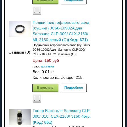
Подшипник тефлонового вала
(бушинг) JC66-10902A для
Samsung CLP-300/ CLX-2160/
(Код:
671
)
ML 2150 левый (О)
Подшипник тефлонового вала (бушинг)
JC66-10902A для Samsung CLP-300/
Отзывов (0)
CLX-2160/ ML 2150 левый (О)
Цена:
150 руб
плюс
доставка
Вес:
0.01 кг.
Количество на складе:
215
В корзину
Подробнее
Тонер Black для Samsung CLP-
300/ 310, CLX-2160/ 3160 45гр.
(Код:
851
)