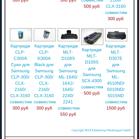
500 руб
500 руб
совместимый
2160/
500 руб
CLX-3160
совместимый
300 руб
Картридж
Картридж
Картридж
Картридж
Картридж
CLP-
CLP-
MLT-
MLT-
MLT-
C300A
K300A
D108S
D307E
D109S
Cyan для
Black для
для
для
для
Samsung
Samsung
Samsung
Samsung
Samsung
CLP-300/
CLP-300/
ML-1640/
ML-
SCX-4300
CLX-
CLX-
1641/
4510ND/
совместимый
2160/
2160/
1645/
5010ND/
500 руб
CLX-3160
CLX-3160
2240/
5015ND
совместимый
совместимый
2241
совместимый
300 руб
300 руб
совместимый
1500 руб
550 руб
Copyright MAXXmarketing Webdesigner GmbH