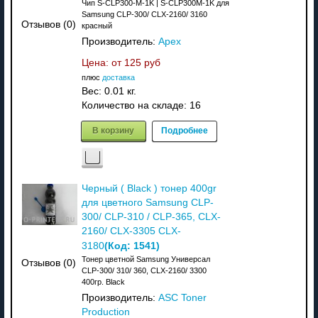
Чип S-CLP300-M-1K | S-CLP300M-1K для
Samsung CLP-300/ CLX-2160/ 3160
Отзывов (0)
красный
Производитель:
Apex
Цена: от
125 руб
плюс
доставка
Вес:
0.01 кг.
Количество на складе:
16
В корзину
Подробнее
Черный ( Black ) тонер 400gr
для цветного Samsung CLP-
300/ CLP-310 / CLP-365, CLX-
2160/ CLX-3305 CLX-
(Код:
1541
)
3180
Тонер цветной Samsung Универсал
Отзывов (0)
CLP-300/ 310/ 360, CLX-2160/ 3300
400гр. Black
Производитель:
ASC Toner
Production