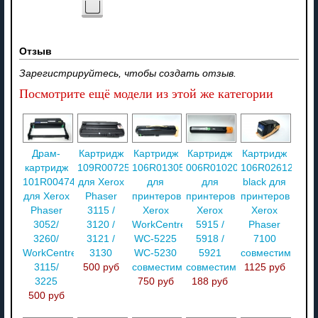
Отзыв
Зарегистрируйтесь, чтобы создать отзыв.
Посмотрите ещё модели из этой же категории
Драм-
Картридж
Картридж
Картридж
Картридж
картридж
109R00725
106R01305
006R01020
106R02612
101R00474
для Xerox
для
для
black для
для Xerox
Phaser
принтеров
принтеров
принтеров
Phaser
3115 /
Xerox
Xerox
Xerox
3052/
3120 /
WorkCentre
5915 /
Phaser
3260/
3121 /
WC-5225
5918 /
7100
WorkCentre
3130
WC-5230
5921
совместимый
3115/
500 руб
совместимый
совместимый
1125 руб
3225
750 руб
188 руб
500 руб