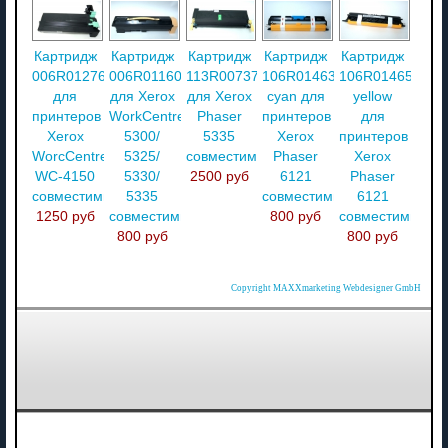
Картридж
Картридж
Картридж
Картридж
Картридж
006R01276
006R01160
113R00737
106R01463
106R01465
для
для Xerox
для Xerox
cyan для
yellow
принтеров
WorkCentre
Phaser
принтеров
для
Xerox
5300/
5335
Xerox
принтеров
WorcCentre
5325/
совместимый
Phaser
Xerox
WC-4150
5330/
2500 руб
6121
Phaser
совместимый
5335
совместимый
6121
1250 руб
совместимый
800 руб
совместимый
800 руб
800 руб
Copyright MAXXmarketing Webdesigner GmbH