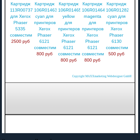
Картридж
Картридж
Картридж
Картридж
Картридж
113R00737
106R01463
106R01465
106R01464
106R01282
для Xerox
cyan для
yellow
magenta
cyan для
Phaser
принтеров
для
для
принтеров
5335
Xerox
принтеров
принтеров
Xerox
совместимый
Phaser
Xerox
Xerox
Phaser
2500 руб
6121
Phaser
Phaser
6130
совместимый
6121
6121
совместимый
800 руб
совместимый
совместимый
500 руб
800 руб
800 руб
Copyright MAXXmarketing Webdesigner GmbH