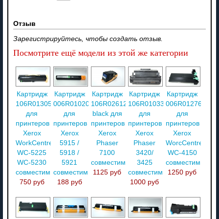
Отзыв
Зарегистрируйтесь, чтобы создать отзыв.
Посмотрите ещё модели из этой же категории
Картридж
Картридж
Картридж
Картридж
Картридж
106R01305
006R01020
106R02612
106R01033
006R01276
для
для
black для
для
для
принтеров
принтеров
принтеров
принтеров
принтеров
Xerox
Xerox
Xerox
Xerox
Xerox
WorkCentre
5915 /
Phaser
Phaser
WorcCentre
WC-5225
5918 /
7100
3420/
WC-4150
WC-5230
5921
совместимый
3425
совместимый
совместимый
совместимый
1125 руб
совместимый
1250 руб
750 руб
188 руб
1000 руб