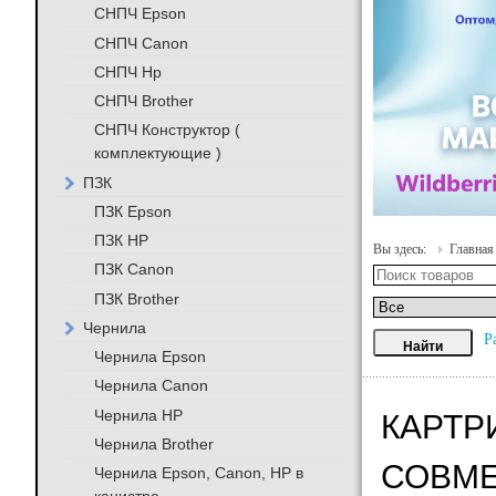
СНПЧ Epson
СНПЧ Canon
СНПЧ Hp
СНПЧ Brother
СНПЧ Конструктор (
комплектующие )
ПЗК
ПЗК Epson
ПЗК HP
Вы здесь:
Главная
ПЗК Canon
ПЗК Brother
Чернила
Р
Чернила Epson
Чернила Canon
Чернила HP
КАРТР
Чернила Brother
СОВМ
Чернила Epson, Canon, HP в