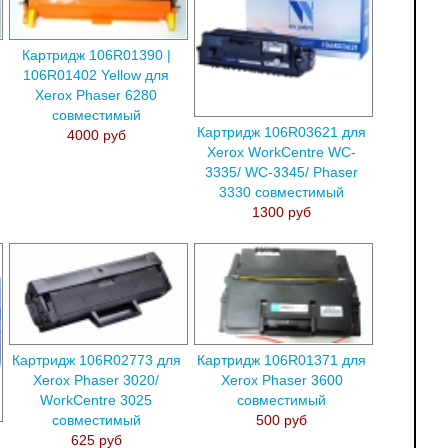
Картридж 106R01390 |
106R01402 Yellow для
Xerox Phaser 6280
совместимый
Картридж 106R03621 для
4000 руб
Xerox WorkCentre WC-
3335/ WC-3345/ Phaser
3330 совместимый
1300 руб
Картридж 106R02773 для
Картридж 106R01371 для
Xerox Phaser 3020/
Xerox Phaser 3600
WorkCentre 3025
совместимый
совместимый
500 руб
625 руб