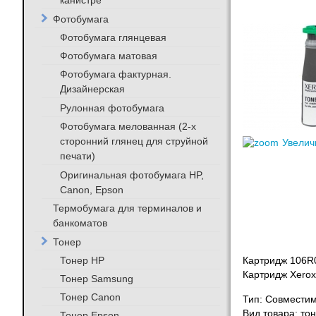
канистре
Фотобумага
Фотобумага глянцевая
Фотобумага матовая
Фотобумага фактурная.
Дизайнерская
Рулонная фотобумага
Фотобумага мелованная (2-х
сторонний глянец для струйной
Увелич
печати)
Оригинальная фотобумага HP,
Canon, Epson
Термобумага для терминалов и
банкоматов
Тонер
Тонер HP
Картридж 106R0
Картридж Xero
Тонер Samsung
Тонер Canon
Тип: Совмести
Вид товара: то
Тонер Epson