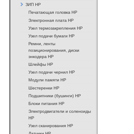
ЗИП HP
Печатающая головка HP
Электронная плата HP
Узел термозакрепления HP
Узел подачи бумаги HP
Ремни, ленты
позиционирования, диски
энкодера HP
Шлейфы HP
Узел подачи чернил HP
Модули памяти HP
Шестеренки HP
Подшипники (бушинги) HP
Блоки питания HP
Электродвигатели и соленоиды
HP
Узел сканирования HP
Датчики HP