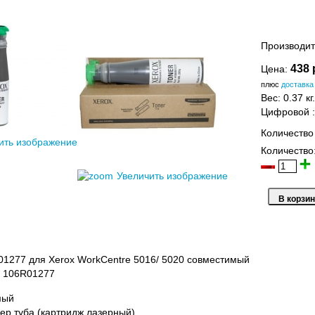
Производит
438 
Цена:
плюс
доставка
Вес:
0.37 кг.
Цифровой
Количество
ить изображение
Количество
Увеличить изображение
1277 для Xerox WorkCentre 5016/ 5020 совместимый
x 106R01277
мый
нер туба (картридж лазерный)