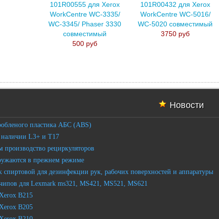
101R00555 для Xerox
101R00432 для Xerox
WorkCentre WC-3335/
WorkCentre WC-5016/
WC-3345/ Phaser 3330
WC-5020 совместимый
совместимый
3750 руб
500 руб
Новости
робленого пластика АБС (ABS)
 наличии L3+ и T17
 производство рециркуляторов
ружаются в прежнем режиме
 спиртовой для дезинфекции рук, рабочих поверхностей и аппаратуры
чипов для Lexmark ms321, MS421, MS521, MS621
Xerox B215
Xerox B205
Xerox B210