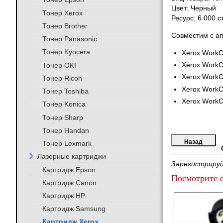
Цвет: Черный
Тонер Xerox
Ресурс: 6 000 
Тонер Brother
Совместим с а
Тонер Panasonic
Тонер Kyocera
Xerox WorkC
Тонер OKI
Xerox WorkC
Xerox WorkC
Тонер Ricoh
Xerox WorkC
Тонер Toshiba
Xerox Work
Тонер Konica
Тонер Sharp
Тонер Handan
Тонер Lexmark
Лазерные картриджи
Зарегистрируй
Картридж Epson
Посмотрите е
Картридж Canon
Картридж HP
Картридж Samsung
Картридж Xerox