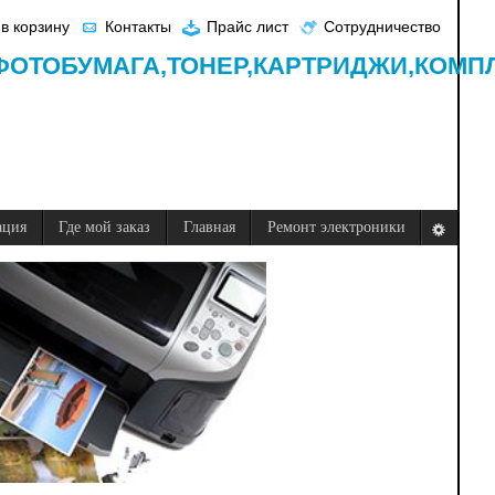
в корзину
Контакты
Прайс лист
Сотрудничество
ФОТОБУМАГА,
ТОНЕР,
КАРТРИДЖИ,
КОМП
ация
Где мой заказ
Главная
Ремонт электроники