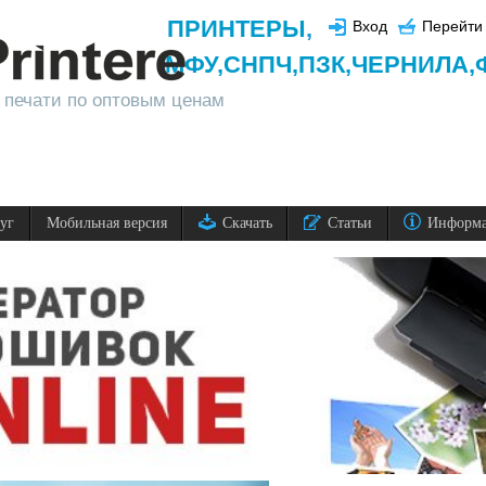
ПРИНТЕРЫ
,
Вход
Перейти 
МФУ,
СНПЧ,
ПЗК,
ЧЕРНИЛА,
 печати по оптовым ценам
луг
Мобильная версия
Скачать
Статьи
Информ