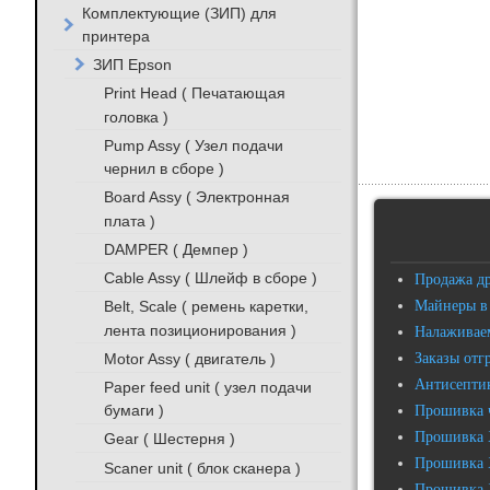
Комплектующие (ЗИП) для
принтера
ЗИП Epson
Print Head ( Печатающая
головка )
Pump Assy ( Узел подачи
чернил в сборе )
Board Assy ( Электронная
плата )
DAMPER ( Демпер )
Cable Assy ( Шлейф в сборе )
Продажа д
Майнеры в
Belt, Scale ( ремень каретки,
лента позиционирования )
Налаживаем
Motor Assy ( двигатель )
Заказы отг
Антисептик
Paper feed unit ( узел подачи
бумаги )
Прошивка 
Прошивка 
Gear ( Шестерня )
Прошивка 
Scaner unit ( блок сканера )
Прошивка 