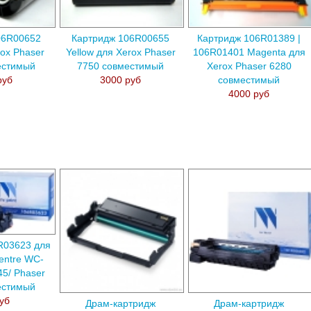
06R00652
Картридж 106R00655
Картридж 106R01389 |
rox Phaser
Yellow для Xerox Phaser
106R01401 Magenta для
естимый
7750 совместимый
Xerox Phaser 6280
руб
3000 руб
совместимый
4000 руб
R03623 для
entre WC-
5/ Phaser
естимый
уб
Драм-картридж
Драм-картридж