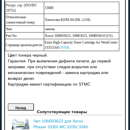
Ресурс, стр. (ISO/IEC
15000
19752):
Относительно
Томоегава KDM-04 (ML-1210)
совместимый тонер:
Чип:
замена
Part No.
Xerox 106R03623, 106R3623, 106R03624 (US)
Extra High-Capacity Toner Cartridge for WorkCentre
Страница производителя:
3335/3345
HTML
Цвет тонера черный.
Гарантия. При выявлении дефекта печати, до первой
заправки, при отсутствии следов вскрытия или
механических повреждений - замена картриджа или
возврат денег.
Картриджи имеют сертификацию по STMC
Сопутствующие товары
Чип 106R03623 для Xerox
Phaser 3330/ WC 3335/ 3345