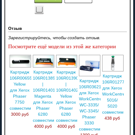
Отзыв
Зарегистрируйтесь, чтобы создать отзыв.
Посмотрите ещё модели из этой же категории
Картридж
Картридж
Картридж
Картридж
106R00655
106R01389
106R01390
Картридж
106R01277
Yellow
|
|
106R03621
для Xerox
для Xerox
106R01401
106R01402
для Xerox
WorkCentre
Phaser
Magenta
Yellow
WorkCentre
5016/
7750
для Xerox
для Xerox
WC-3335/
5020
совместимый
Phaser
Phaser
WC-3345/
совместимый
3000 руб
6280
6280
Phaser
438 руб
совместимый
совместимый
3330
4000 руб
4000 руб
совместимый