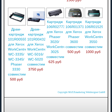
1300 руб
Картридж
Картридж
Картридж
106R02773
106R01371
106R01529
Драм-
Драм-
для Xerox
для Xerox
для Xerox
картридж
картридж
Phaser
Phaser
WorkCentre
101R00555
101R00432
3020/
3600
3550
для Xerox
для Xerox
WorkCentre
совместимый
совместимый
WorkCentre
WorkCentre
3025
500 руб
1000 руб
WC-3335/
WC-5016/
совместимый
WC-3345/
WC-5020
625 руб
Phaser
совместимый
3330
3750 руб
совместимый
500 руб
Copyright MAXXmarketing Webdesigner GmbH