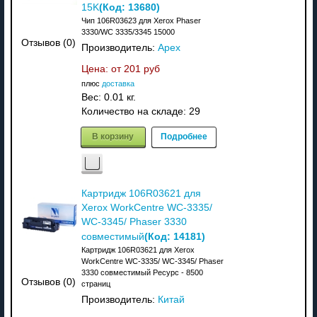
(Код:
13680
)
15K
Чип 106R03623 для Xerox Phaser
3330/WC 3335/3345 15000
Отзывов (0)
Производитель:
Apex
Цена: от
201 руб
плюс
доставка
Вес:
0.01 кг.
Количество на складе:
29
В корзину
Подробнее
Картридж 106R03621 для
Xerox WorkCentre WC-3335/
WC-3345/ Phaser 3330
(Код:
14181
)
совместимый
Картридж 106R03621 для Xerox
WorkCentre WC-3335/ WC-3345/ Phaser
3330 совместимый Ресурс - 8500
Отзывов (0)
страниц
Производитель:
Китай