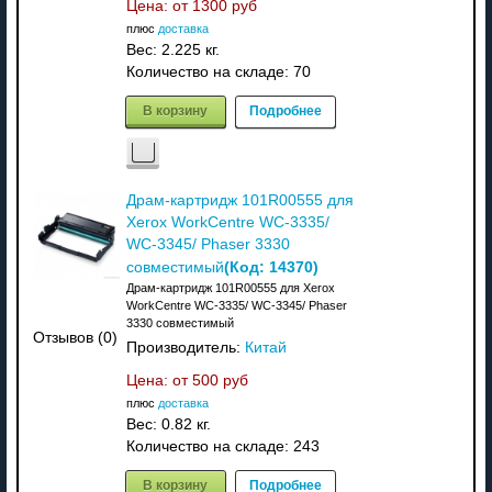
Цена: от
1300 руб
плюс
доставка
Вес:
2.225 кг.
Количество на складе:
70
В корзину
Подробнее
Драм-картридж 101R00555 для
Xerox WorkCentre WC-3335/
WC-3345/ Phaser 3330
(Код:
14370
)
совместимый
Драм-картридж 101R00555 для Xerox
WorkCentre WC-3335/ WC-3345/ Phaser
3330 совместимый
Отзывов (0)
Производитель:
Китай
Цена: от
500 руб
плюс
доставка
Вес:
0.82 кг.
Количество на складе:
243
В корзину
Подробнее