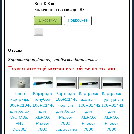
Вес:
0.3 кг.
Количество на складе:
88
В корзину
Подробнее
Отзыв
Зарегистрируйтесь, чтобы создать отзыв.
Посмотрите ещё модели из этой же категории
Тонер-
Картридж
Картридж
Картридж
Картридж
картридж
голубой
106R01446
желтый
пурпурный
006R01046
106R01440
черный
106R01442
106R01441
для Xerox
для
для Xerox
для
для
WC-M35/
XEROX
Phaser
XEROX
XEROX
M45
Phaser
7500
Phaser
Phaser
DC535/
7500
совместимый
7500
7500