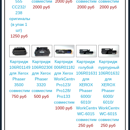
555
совместимый
2000 руб
совместимый
совместимый
CC232/
2000 руб
2000 руб
2000 руб
238
оригинальный
(в упак 1
шт)
1250 руб
Картридж
Картридж
Картридж
Картридж
Картридж
106R01149
106R02306
006R01182
голубой
пурпурный
для Xerox
для Xerox
для Xerox
106R01631
106R01632
Phaser
Phaser
WorkCentre
для
для
3500
3320
Pro123/
XEROX
XEROX
совместимый
совместимый
Pro128/
Phaser
Phaser
750 руб
500 руб
Pro133
6000/
6000/
совместимый
6010/
6010/
1000 руб
WorkCentre
WorkCentre
WC-6015
WC-6015
совместимый
совместимый
250 руб
250 руб