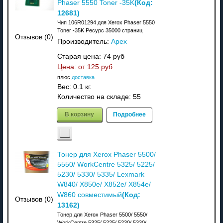
(Код:
Phaser 5550 Toner -35K
12681
)
Чип 106R01294 для Xerox Phaser 5550
Toner -35K Ресурс 35000 страниц
Отзывов (0)
Производитель:
Apex
Старая цена:
74 руб
Цена: от
125 руб
плюс
доставка
Вес:
0.1 кг.
Количество на складе:
55
В корзину
Подробнее
Тонер для Xerox Phaser 5500/
5550/ WorkCentre 5325/ 5225/
5230/ 5330/ 5335/ Lexmark
W840/ X850e/ X852e/ X854e/
(Код:
W860 совместимый
Отзывов (0)
13162
)
Тонер для Xerox Phaser 5500/ 5550/
WorkCentre 5325/ 5225/ 5230/ 5330/