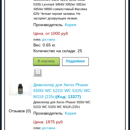
5335/ Lexmark W840/ X850e/ X852e/
X854e/ W860 совместимый Фасовка
625г Четкая черная заливка. Не
засоряет дозирующее лезвие.
Производитель:
Корея
Цена: от
1000 руб
плюс
доставка
Вес:
0.65 кг.
Количество на складе:
25
В корзину
Подробнее
Девелопер для Xerox Phaser
5500/ WC 5222/ WC 5325/ WC
(Код:
13377
)
M118 (225г)
Девелопер для Xerox Phaser 5500/ WC
5222/ WC 5325/ WC M118 (225г)
Отзывов (0)
Производитель:
Корея
Цена:
1875 руб
плюс
доставка