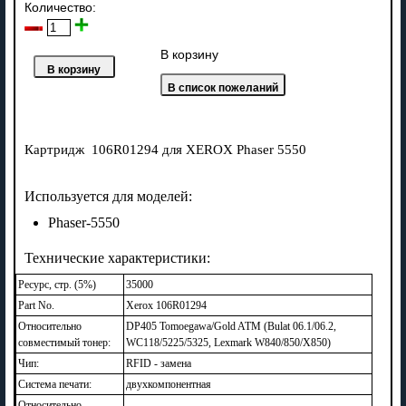
Количество:
В корзину
Картридж 106R01294 для XEROX Phaser 5550
Используется для моделей:
Phaser-5550
Технические характеристики:
Ресурс, стр. (5%)
35000
Part No.
Xerox 106R01294
Относительно
DP405 Tomoegawa/Gold ATM (Bulat 06.1/06.2,
совместимый тонер:
WC118/5225/5325, Lexmark W840/850/X850)
Чип:
RFID - замена
Система печати:
двухкомпонентная
Относительно