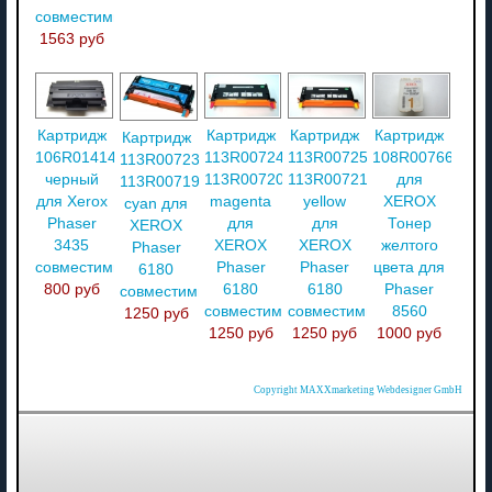
совместимый
1563 руб
Картридж
Картридж
Картридж
Картридж
Картридж
106R01414
113R00724
113R00725
108R00766
113R00723
черный
113R00720
113R00721
для
113R00719
для Xerox
magenta
yellow
XEROX
cyan для
Phaser
для
для
Тонер
XEROX
3435
XEROX
XEROX
желтого
Phaser
совместимый
Phaser
Phaser
цвета для
6180
800 руб
6180
6180
Phaser
совместимый
совместимый
совместимый
8560
1250 руб
1250 руб
1250 руб
1000 руб
Copyright MAXXmarketing Webdesigner GmbH