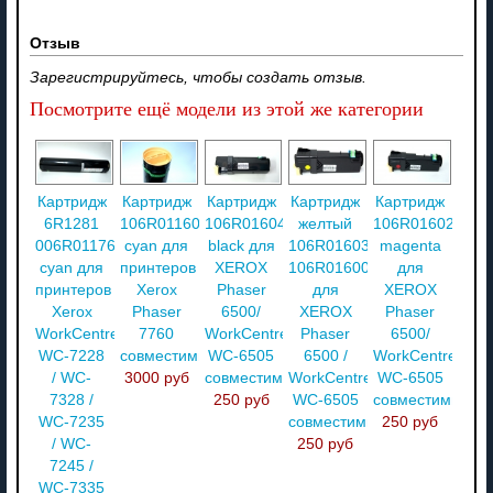
Отзыв
Зарегистрируйтесь, чтобы создать отзыв.
Посмотрите ещё модели из этой же категории
Картридж
Картридж
Картридж
Картридж
Картридж
6R1281
106R01160
106R01604
желтый
106R01602
006R01176
cyan для
black для
106R01603
magenta
cyan для
принтеров
XEROX
106R01600
для
принтеров
Xerox
Phaser
для
XEROX
Xerox
Phaser
6500/
XEROX
Phaser
WorkCentre
7760
WorkCentre
Phaser
6500/
WC-7228
совместимый
WC-6505
6500 /
WorkCentre
/ WC-
3000 руб
совместимый
WorkCentre
WC-6505
7328 /
250 руб
WC-6505
совместимый
WC-7235
совместимый
250 руб
/ WC-
250 руб
7245 /
WC-7335