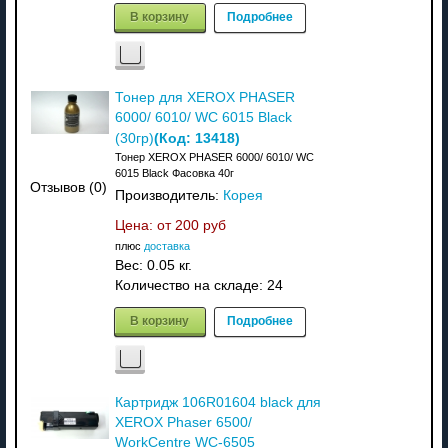
В корзину
Подробнее
Тонер для XEROX PHASER
6000/ 6010/ WC 6015 Black
(Код:
13418
)
(30гр)
Тонер XEROX PHASER 6000/ 6010/ WC
6015 Black Фасовка 40г
Отзывов (0)
Производитель:
Корея
Цена: от
200 руб
плюс
доставка
Вес:
0.05 кг.
Количество на складе:
24
В корзину
Подробнее
Картридж 106R01604 black для
XEROX Phaser 6500/
WorkCentre WC-6505