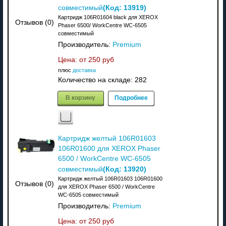
(Код:
13919
)
совместимый
Картридж 106R01604 black для XEROX
Отзывов (0)
Phaser 6500/ WorkCentre WC-6505
совместимый
Производитель:
Premium
Цена: от
250 руб
плюс
доставка
Количество на складе:
282
В корзину
Подробнее
Картридж желтый 106R01603
106R01600 для XEROX Phaser
6500 / WorkCentre WC-6505
(Код:
13920
)
совместимый
Картридж желтый 106R01603 106R01600
Отзывов (0)
для XEROX Phaser 6500 / WorkCentre
WC-6505 совместимый
Производитель:
Premium
Цена: от
250 руб