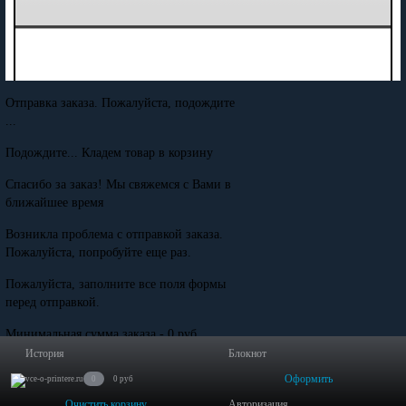
Отправка заказа. Пожалуйста, подождите
...
Подождите... Кладем товар в корзину
Спасибо за заказ! Мы свяжемся с Вами в
ближайшее время
Возникла проблема с отправкой заказа.
Пожалуйста, попробуйте еще раз.
Пожалуйста, заполните все поля формы
перед отправкой.
Минимальная сумма заказа - 0 руб.
История
Блокнот
Оформить
0
0 руб
Очистить корзину
Авторизация