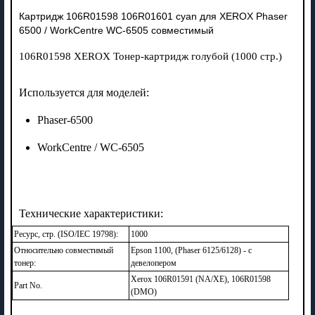
Картридж 106R01598 106R01601 cyan для XEROX Phaser
6500 / WorkCentre WC-6505 совместимый
106R01598 XEROX Тонер-картридж голубой (1000 стр.)
Используется для моделей:
Phaser-6500
WorkCentre / WC-6505
Технические характеристики:
Ресурс, стр. (ISO/IEC 19798):
1000
Относительно совместимый
Epson 1100, (Phaser 6125/6128) - с
тонер:
девелопером
Xerox 106R01591 (NA/XE), 106R01598
Part No.
(DMO)