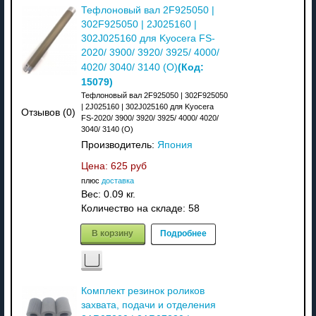
Тефлоновый вал 2F925050 |
302F925050 | 2J025160 |
302J025160 для Kyocera FS-
2020/ 3900/ 3920/ 3925/ 4000/
(Код:
4020/ 3040/ 3140 (О)
15079
)
Тефлоновый вал 2F925050 | 302F925050
| 2J025160 | 302J025160 для Kyocera
Отзывов (0)
FS-2020/ 3900/ 3920/ 3925/ 4000/ 4020/
3040/ 3140 (О)
Производитель:
Япония
Цена:
625 руб
плюс
доставка
Вес:
0.09 кг.
Количество на складе:
58
В корзину
Подробнее
Комплект резинок роликов
захвата, подачи и отделения