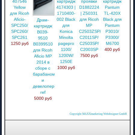
407546
картридж
проявки
картридж
Yellow
4174303 |
D1882224
Pantum
для Ricoh
1710400-
| Z50331
TL-420X
Aficio-
002 Black
для Ricoh
Black для
Драм-
SPC250/
для
MP
Pantum
картридж
SPC260/
Konica
C2503ZSP/
P3010/
B039-
SPC261
Minolta
C2011SP/
P3300/
9510
1250 руб
pagepro
C2503SP/
M6700
B0399510
1100/
C2003SP
400 руб
для Ricoh
1200W/
7500 руб
Aficio MP
1250E
2014 в
1000 руб
сборе с
барабаном
и
девелопером,
ref
5000 руб
Copyright MAXXmarketing Webdesigner GmbH