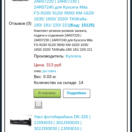
2AR07220 | 2AR07230 |
2AR07240 для Kyocera Mita
FS-9100/ 9120/ 9500/ KM-1620/
1635/ 1650/ 2020/ TASKalfa-
Отзывов (0)
(Код:
15125
)
180/ 181/ 220/ 221
Комплект резинок роликов захвата,
подачи и отделения 2AR07220 |
2AR07230 | 2AR07240 для Kyocera Mita
FS-9100/ 9120/ 9500/ KM-1620/ 1635/
1650/ 2020/ TASKalfa-180/ 181/ 220/ 221
Производитель:
Kyocera
Цена:
313 руб
плюс
доставка
Вес:
0.03 кг.
Количество на складе:
14
В корзину
Подробнее
Узел фотобарабана DK-320 |
2J393033 | 302J393033 |
302J393030 | 2J093010 |