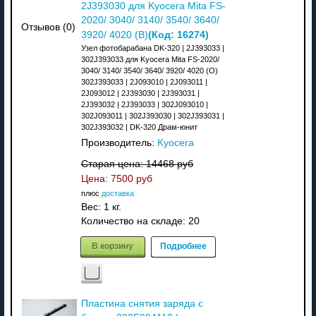
2J393030 для Kyocera Mita FS-
2020/ 3040/ 3140/ 3540/ 3640/
Отзывов (0)
(Код:
16274
)
3920/ 4020 (В)
Узел фотобарабана DK-320 | 2J393033 |
302J393033 для Kyocera Mita FS-2020/
3040/ 3140/ 3540/ 3640/ 3920/ 4020 (О)
302J393033 | 2J093010 | 2J093011 |
2J093012 | 2J393030 | 2J393031 |
2J393032 | 2J393033 | 302J093010 |
302J093011 | 302J393030 | 302J393031 |
302J393032 | DK-320 Драм-юнит
Производитель:
Kyocera
Старая цена:
14468 руб
Цена:
7500 руб
плюс
доставка
Вес:
1 кг.
Количество на складе:
20
В корзину
Подробнее
Пластина снятия заряда с