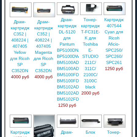
Драм-
Тонер-
Картридж
Драм-
Драм-
картридж
картридж
407544
картридж
картридж
DL-5120
T-FC31E-
Cyan для
C352 |
C352 |
для
K для
Ricoh
408224 |
408224 |
Pantum
Toshiba
Aficio-
407405
407405
BP5100DN/
E-
SPC250/
Yellow
Magenta
BP5100DW/
STUDIO
SPC260/
для Ricoh
для Ricoh
BM5100ADN/
211C/
SPC261
SP
SP
BM5100ADW/
311C/
1250 руб
C352DN
C352DN
BM5100FDN/
2100C/
4000 руб
4000 руб
BM5100FDW/
3100C
BM5102ADN/
black
BM5102ADW/
2000 руб
BM5102FDN
1250 руб
Картридж
Драм-
Блок
Тонер-