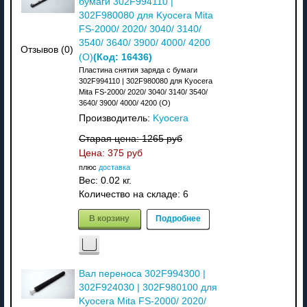
бумаги 302F994110 |
302F980080 для Kyocera Mita
FS-2000/ 2020/ 3040/ 3140/
3540/ 3640/ 3900/ 4000/ 4200
Отзывов (0)
(Код:
16436
)
(О)
Пластина снятия заряда с бумаги
302F994110 | 302F980080 для Kyocera
Mita FS-2000/ 2020/ 3040/ 3140/ 3540/
3640/ 3900/ 4000/ 4200 (О)
Производитель:
Kyocera
Старая цена:
1265 руб
Цена:
375 руб
плюс
доставка
Вес:
0.02 кг.
Количество на складе:
6
В корзину
Подробнее
Вал переноса 302F994300 |
302F924030 | 302F980100 для
Kyocera Mita FS-2000/ 2020/