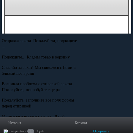
Отправка заказа. Пожалуйста, подождите
...
Подождите... Кладем товар в корзину
Спасибо за заказ! Мы свяжемся с Вами в
ближайшее время
Возникла проблема с отправкой заказа.
Пожалуйста, попробуйте еще раз.
Пожалуйста, заполните все поля формы
перед отправкой.
Минимальная сумма заказа - 0 руб.
История
Блокнот
Оформить
0
0 руб