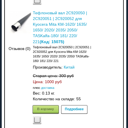
Тефлоновый вал 2C920050 |
2C920051 | 2C920052 для
Kyocera Mita KM-1620/ 1635/
1650/ 2020/ 2035/ 2050/
TASKalfa-180/ 181/ 220/
(Код:
15075
)
221
Тефлоновый вал 2C920050 | 2C920051 |
Отзывов (0)
2C920052 для Kyocera Mita KM-1620/
1635/ 1650/ 2020/ 2035/ 2050/ TASKalfa-
180/ 181/ 220/ 221
Производитель:
Китай
Старая цена:
300 руб
Цена:
1000 руб
плюс
доставка
Вес:
0.13 кг.
Количество на складе:
55
В корзину
Подробнее