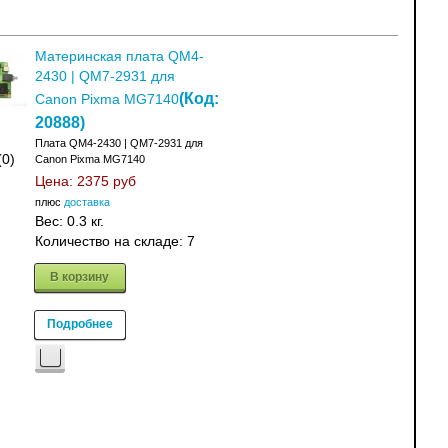
Материнская плата QM4-
2430 | QM7-2931 для
(Код:
Canon Pixma MG7140
20888
)
Плата QM4-2430 | QM7-2931 для
(0)
Canon Pixma MG7140
Цена:
2375 руб
плюс
доставка
Вес:
0.3 кг.
Количество на складе:
7
В корзину
Подробнее