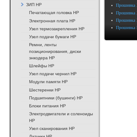
ЗИП HP
Прошивка 
Печатающая головка HP
Прошивка 
Прошивка 
Электронная плата HP
Прошивка 
Узел термозакрепления HP
Узел подачи бумаги HP
Ремни, ленты
позиционирования, диски
энкодера HP
Шлейфы HP
Узел подачи чернил HP
Модули памяти HP
Шестеренки HP
Подшипники (бушинги) HP
Блоки питания HP
Электродвигатели и соленоиды
HP
Узел сканирования HP
Датчики HP