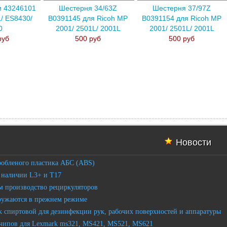
и 43246101
Шестерня 34/63Z
Шестерня 37/97Z
/ ES8430/
B0391145 для Ricoh MP
B0391154 для Ricoh MP
0
2001/ 2501L/ 2001L
2001/ 2501L/ 2001L
руб
500 руб
500 руб
Новости
робленого пластика АБС (ABS)
 наличии L3+ и T17
 производство рециркуляторов
ружаются в прежнем режиме
 спиртовой для дезинфекции рук, рабочих поверхностей и аппаратуры
чипов для Lexmark ms321, MS421, MS521, MS621