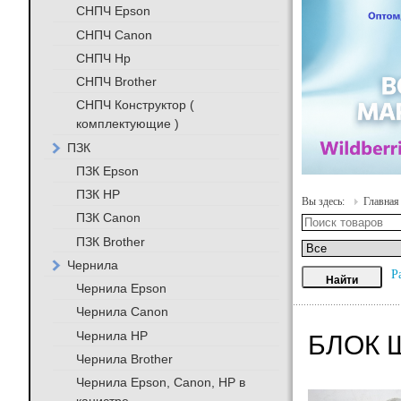
СНПЧ Epson
СНПЧ Canon
СНПЧ Hp
СНПЧ Brother
СНПЧ Конструктор (
комплектующие )
ПЗК
ПЗК Epson
ПЗК HP
Вы здесь:
Главная
ПЗК Canon
ПЗК Brother
Чернила
Р
Чернила Epson
Чернила Canon
Чернила HP
БЛОК 
Чернила Brother
Чернила Epson, Canon, HP в