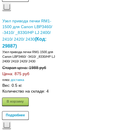
Узел привода печки RM1-
1500 для Canon LBP3460/
-3410/ _8330/HP LJ 2400/
(Код:
2410/ 2420/ 2430
29887
)
Узел привода печки RM1-1500 для
Canon LBP3460/ -3410/ _8330/HP LJ
2400/ 2410/ 2420/ 2430
Старая цена:
1988 руб
Цена:
875 руб
плюс
доставка
Вес:
0.5 кг.
Количество на складе:
4
В корзину
Подробнее