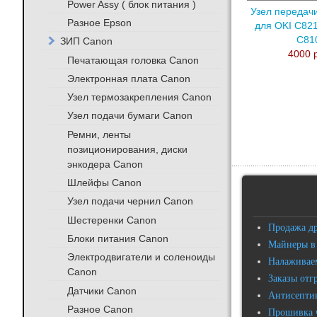
Power Assy ( блок питания )
Узел передач
Разное Epson
для OKI C821
C81
ЗИП Canon
4000 
Печатающая головка Canon
Электронная плата Canon
Узел термозакрепления Canon
Узел подачи бумаги Canon
Ремни, ленты
позиционирования, диски
энкодера Canon
Шлейфы Canon
Узел подачи чернил Canon
Шестеренки Canon
Продажа д
Блоки питания Canon
Майнеры в
Электродвигатели и соленоиды
Налаживаем
Canon
Заказы отг
Датчики Canon
Антисептик
Разное Canon
Прошивка 