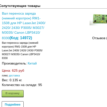
Сопутствующие товары
Вал переноса заряда
(нижний коротрон) RM1-
1508 для HP LaserJet 2400/
2420/ 2430/ P3005/ M3027/
M3035/ Canon LBP3410/
(Код:
14972
)
8330
Отзывов 
Вал переноса заряда (нижний
коротрон) RM1-1508 для HP
LaserJet 2400/ 2420/ 2430/ P3005/
M3027/ M3035/ Canon LBP3410/
8330
Производитель:
Китай
Цена:
625 руб
плюс
доставка
Вес:
0.135 кг.
Количество на складе:
95
В корзину
Подробнее