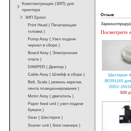
Комплектующие (ЗИП) для
принтера
Отзыв
ЗИП Epson
Зарегистрируй
Print Head ( Печатающая
головка )
Посмотрите е
Pump Assy ( Узел подачи
чернил в сборе )
Board Assy ( Электронная
плата )
DAMPER ( Демпер )
Cable Assy ( Шлейф в сборе )
Шестерня 4
B0391165 для
Belt, Scale ( ремень каретки,
2001/ 2501
лента позиционирования )
500 р
Motor Assy ( двигатель )
Paper feed unit ( узел подачи
бумаги )
Gear ( Шестерня )
Scaner unit ( блок сканера )