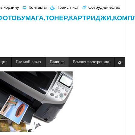
в корзину
Контакты
Прайс лист
Сотрудничество
ФОТОБУМАГА,
ТОНЕР,
КАРТРИДЖИ,
КОМП
ация
Где мой заказ
Главная
Ремонт электроники