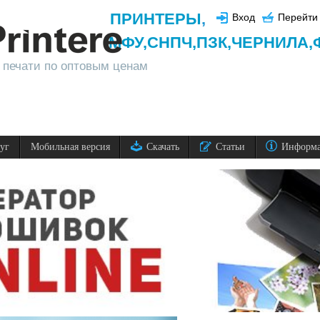
ПРИНТЕРЫ
,
Вход
Перейти 
МФУ,
СНПЧ,
ПЗК,
ЧЕРНИЛА,
 печати по оптовым ценам
луг
Мобильная версия
Скачать
Статьи
Информ