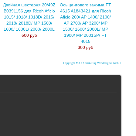
Двойная шестерня 20/49Z
Ось цангового зажима FT
B0391156 для Ricoh Aficio
4615 A1843421 для Ricoh
1015/ 1018/ 1018D/ 2015/
Aficio 200/ AP 1400/ 2100/
2018/ 2018D/ MP 1500/
AP 2700/ AP 3200/ MP
1600/ 1600L/ 2000/ 2000L
1500/ 1600/ 2000L/ MP
600 руб
1900/ MP 2001SP/ FT
4015
300 руб
Copyright MAXXmarketing Webdesigner GmbH