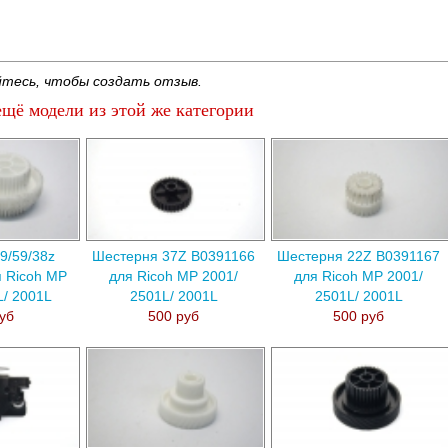
тесь, чтобы создать отзыв.
щё модели из этой же категории
9/59/38z
Шестерня 37Z B0391166
Шестерня 22Z B0391167
 Ricoh MP
для Ricoh MP 2001/
для Ricoh MP 2001/
L/ 2001L
2501L/ 2001L
2501L/ 2001L
уб
500 руб
500 руб