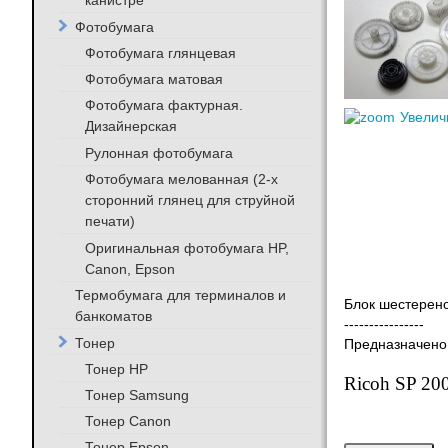
канистре
Фотобумага
Фотобумага глянцевая
Фотобумага матовая
Фотобумага фактурная.
Увелич
Дизайнерская
Рулонная фотобумага
Фотобумага мелованная (2-х
сторонний глянец для струйной
печати)
Оригинальная фотобумага HP,
Canon, Epson
Термобумага для терминалов и
Блок шестерено
банкоматов
----------------
Тонер
Предназначено
Тонер HP
Ricoh SP 20
Тонер Samsung
Тонер Canon
Тонер Epson