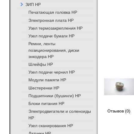
ЗИП HP
Печатающая головка HP
Электронная плата HP
Узел термозакрепления HP
Узел подачи бумаги HP
Ремни, ленты
позиционирования, диски
энкодера HP
Шлейфы HP
Узел подачи чернил HP
Модули памяти HP
Шестеренки HP
Подшипники (бушинги) HP
Блоки питания HP
Электродвигатели и соленоиды
Отзывов (0)
HP
Узел сканирования HP
Датчики HP