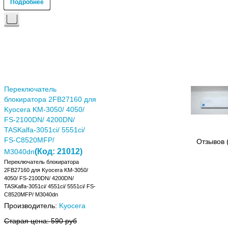
Подробнее
Переключатель
блокиратора 2FB27160 для
Kyocera KM-3050/ 4050/
FS-2100DN/ 4200DN/
TASKalfa-3051ci/ 5551ci/
FS-C8520MFP/
Отзывов 
(Код:
21012
)
M3040dn
Переключатель блокиратора
2FB27160 для Kyocera KM-3050/
4050/ FS-2100DN/ 4200DN/
TASKalfa-3051ci/ 4551ci/ 5551ci/ FS-
C8520MFP/ M3040dn
Производитель:
Kyocera
Старая цена:
590 руб