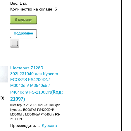
Вес:
1 кг.
Количество на складе:
5
В корзину
Подробнее
Шестерня Z128R
302L231040 для Kyocera
ECOSYS FS4200DN/
M3040dn/ M3540idn/
(Код:
P4040dn/ FS-2100DN
(0)
21097
)
Шестерня Z128R 302L231040 для
Kyocera ECOSYS FS4200DN/
M3040dn/ M3540idn/ P4040dn/ FS-
2100DN
Производитель:
Kyocera