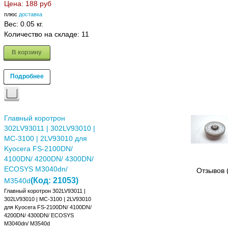
Цена:
188 руб
плюс
доставка
Вес:
0.05 кг.
Количество на складе:
11
В корзину
Подробнее
Главный коротрон
302LV93011 | 302LV93010 |
MC-3100 | 2LV93010 для
Kyocera FS-2100DN/
4100DN/ 4200DN/ 4300DN/
ECOSYS M3040dn/
Отзывов 
(Код:
21053
)
M3540d
Главный коротрон 302LV93011 |
302LV93010 | MC-3100 | 2LV93010
для Kyocera FS-2100DN/ 4100DN/
4200DN/ 4300DN/ ECOSYS
M3040dn/ M3540d