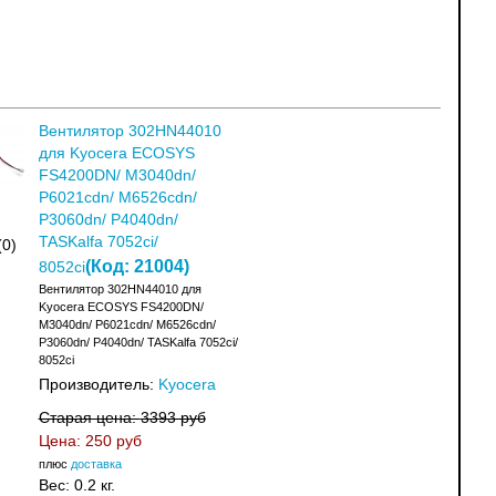
Вентилятор 302HN44010
для Kyocera ECOSYS
FS4200DN/ M3040dn/
P6021cdn/ M6526cdn/
P3060dn/ P4040dn/
TASKalfa 7052ci/
(0)
(Код:
21004
)
8052ci
Вентилятор 302HN44010 для
Kyocera ECOSYS FS4200DN/
M3040dn/ P6021cdn/ M6526cdn/
P3060dn/ P4040dn/ TASKalfa 7052ci/
8052ci
Производитель:
Kyocera
Старая цена:
3393 руб
Цена:
250 руб
плюс
доставка
Вес:
0.2 кг.