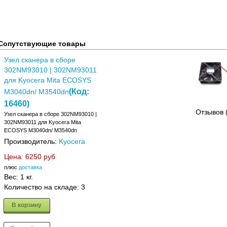
Сопутствующие товары
Узел сканера в сборе
302NM93010 | 302NM93011
для Kyocera Mita ECOSYS
(Код:
M3040dn/ M3540dn
16460
)
Отзывов 
Узел сканера в сборе 302NM93010 |
302NM93011 для Kyocera Mita
ECOSYS M3040dn/ M3540dn
Производитель:
Kyocera
Цена:
6250 руб
плюс
доставка
Вес:
1 кг.
Количество на складе:
3
В корзину