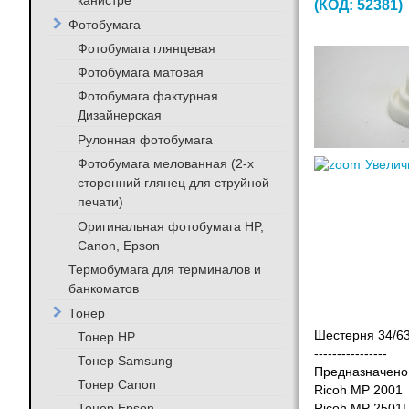
канистре
(КОД:
52381
)
Фотобумага
Фотобумага глянцевая
Фотобумага матовая
Фотобумага фактурная.
Дизайнерская
Рулонная фотобумага
Фотобумага мелованная (2-х
Увелич
сторонний глянец для струйной
печати)
Оригинальная фотобумага HP,
Canon, Epson
Термобумага для терминалов и
банкоматов
Тонер
Шестерня 34/63
Тонер HP
----------------
Тонер Samsung
Предназначено 
Тонер Canon
Ricoh MP 2001
Тонер Epson
Ricoh MP 2501