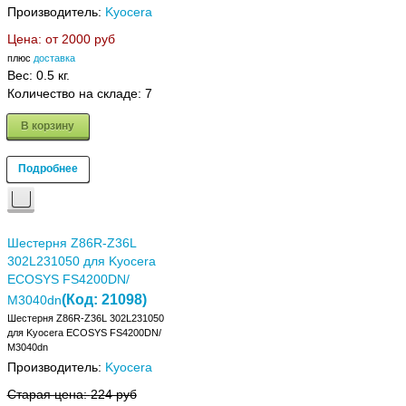
Производитель:
Kyocera
Цена: от
2000 руб
плюс
доставка
Вес:
0.5 кг.
Количество на складе:
7
В корзину
Подробнее
Шестерня Z86R-Z36L
302L231050 для Kyocera
ECOSYS FS4200DN/
(Код:
21098
)
M3040dn
Шестерня Z86R-Z36L 302L231050
для Kyocera ECOSYS FS4200DN/
M3040dn
Производитель:
Kyocera
Старая цена:
224 руб