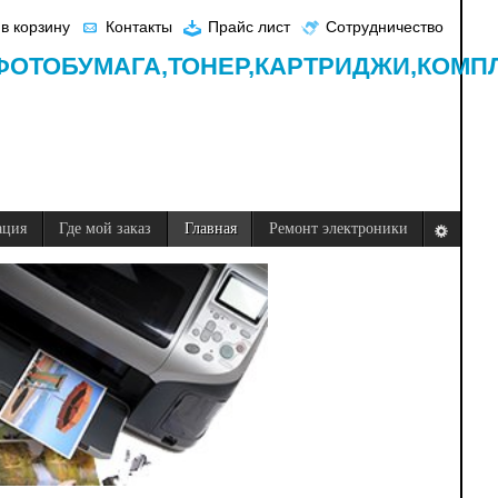
в корзину
Контакты
Прайс лист
Сотрудничество
ФОТОБУМАГА,
ТОНЕР,
КАРТРИДЖИ,
КОМП
ация
Где мой заказ
Главная
Ремонт электроники