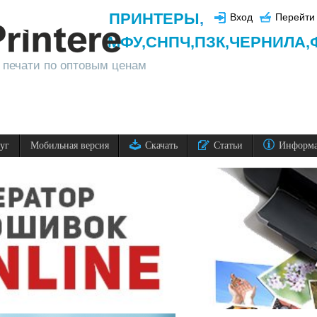
ПРИНТЕРЫ
,
Вход
Перейти 
МФУ,
СНПЧ,
ПЗК,
ЧЕРНИЛА,
 печати по оптовым ценам
луг
Мобильная версия
Скачать
Статьи
Информ