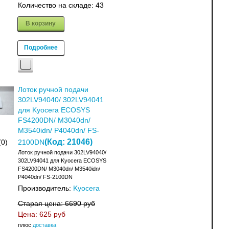
Количество на складе:
43
В корзину
Подробнее
Лоток ручной подачи
302LV94040/ 302LV94041
для Kyocera ECOSYS
FS4200DN/ M3040dn/
M3540idn/ P4040dn/ FS-
(Код:
21046
)
(0)
2100DN
Лоток ручной подачи 302LV94040/
302LV94041 для Kyocera ECOSYS
FS4200DN/ M3040dn/ M3540idn/
P4040dn/ FS-2100DN
Производитель:
Kyocera
Старая цена:
6690 руб
Цена:
625 руб
плюс
доставка