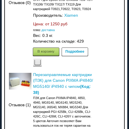
Отзывов (0)
TX106/ TX109/ TX117/ TX119 Для
картриджей T0921,T0922, T0923, T0924
Производитель:
Xiamen
Цена: от
1250 руб
плюс
доставка
Вес:
0.3 кг.
Количество на складе:
429
В корзину
Подробнее
Перезаправляемые картриджи
(ПЗК) для Canon PIXMA iP4840/
(Код:
MG5140/ iP4940 с чипом
38
)
ПЗК для Canon PIXMA IP4840, 4850,
4940, MG8140, MG6140, MG5240,
Отзывов (1)
MG5140, iX6540, MX884, MG5340 Для
картриджей PGI-425Bk, CLI-426Bk, CLI-
426C, CLI-426M, CLI-426Y с авточипом.
5 цветов Авточип позволяет Вам
пользоваться пзк не теряя гарантии на