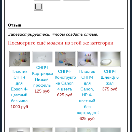
Отзыв
Зарегистрируйтесь, чтобы создать отзыв.
Посмотрите ещё модели из этой же категории
СНПЧ
Пластик
СНПЧ-
Пластик
СНПЧ
Картриджи
СНПЧ
Конструктор
СНПЧ
Шлейф 6
Низкий
для
на Canon
для
жил
профиль
Epson 4-
4 цвета
Canon,
375 руб
125 руб
цветный
625 руб
HP 4-
без чипа
цветный
1000 руб
без
картриджей
625 руб