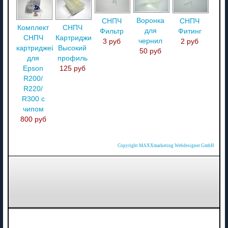
Воронка
СНПЧ
СНПЧ
Комплект
СНПЧ
для
Фильтр
Фитинг
СНПЧ
Картриджи
чернил
3 руб
2 руб
картриджей
Высокий
50 руб
для
профиль
Epson
125 руб
R200/
R220/
R300 с
чипом
800 руб
Copyright MAXXmarketing Webdesigner GmbH