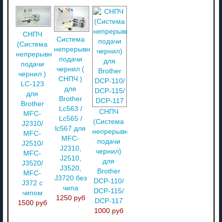
СНПЧ
Система
(Система
непрерывной
непрерывной
подачи
подачи
чернил (
чернил )
СНПЧ )
LC-123
для
для
Brother
Brother
Lc563 /
СНПЧ
MFC-
Lc565 /
(Система
J2310/
lc567 для
непрерывной
MFC-
MFC-
подачи
J2510/
J2310,
чернил)
MFC-
J2510,
для
J3520/
J3520,
Brother
MFC-
J3720 без
DCP-110/
J372 с
чипа
DCP-115/
чипом
1250 руб
DCP-117
1500 руб
1000 руб