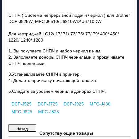
СНПЧ ( Система непрерывной подачи чернил ) для Brother
DCP-J525W; MFC J6510/ J6910WD/ J6710DW
Для картриджей LC12/ 17/ 71/ 73/ 75/ 77/ 79/ 400/ 450/
1220/ 1240/ 1280
1. Вы покупаете СНПЧ и набор чернил к ним.
2. Заполняете доноры СНПЧ чернилами и прокачиваете
СНПЧ чернилами.
3.Устанавливаете СНПЧ в принтер.
4. Делаете прочистку печатающей головки.
5.Следите за уровнем чернил в донорах СНПЧ.
DCP-J525
DCP-J725
DCP-J925
MFC-J430
MFC-J625
MFC-J825
Сопутствующие товары