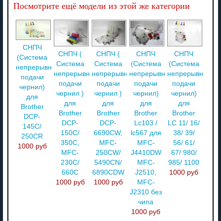
Посмотрите ещё модели из этой же категории
СНПЧ
СНПЧ (
СНПЧ (
СНПЧ
СНПЧ
(Система
Система
Система
(Система
(Система
непрерывной
непрерывной
непрерывной
непрерывной
непрерывной
подачи
подачи
подачи
подачи
подачи
чернил)
чернил )
чернил )
чернил)
чернил)
для
для
для
для
для
Brother
Brother
Brother
Brother
Brother
DCP-
DCP-
DCP-
Lc103 /
LС 11/ 16/
145C/
150C/
6690CW,
lc567 для
38/ 39/
250CR
350C,
MFC-
MFC-
56/ 61/
1000 руб
MFC-
250CW/
J4410DW
67/ 980/
230C/
5490CN/
MFC-
985/ 1100
660C
6890CDW
J2510,
1000 руб
1000 руб
1000 руб
MFC-
J2310 без
чипа
1000 руб