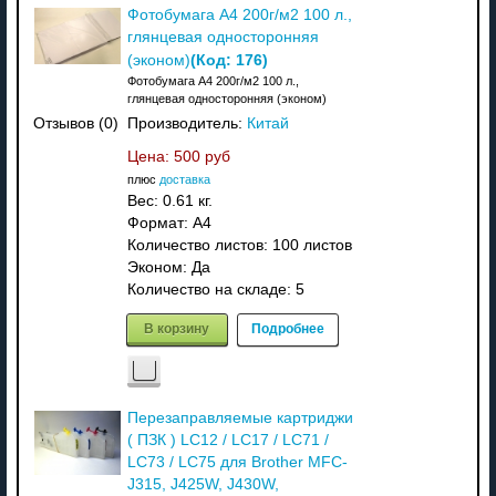
Фотобумага A4 200г/м2 100 л.,
глянцевая односторонняя
(Код:
176
)
(эконом)
Фотобумага A4 200г/м2 100 л.,
глянцевая односторонняя (эконом)
Производитель:
Китай
Отзывов (0)
Цена:
500 руб
плюс
доставка
Вес:
0.61 кг.
Формат: A4
Количество листов: 100 листов
Эконом: Да
Количество на складе:
5
В корзину
Подробнее
Перезаправляемые картриджи
( ПЗК ) LC12 / LC17 / LC71 /
LC73 / LC75 для Brother MFC-
J315, J425W, J430W,