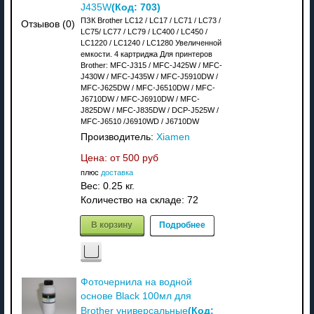
(Код:
703
)
J435W
ПЗК Brother LC12 / LC17 / LC71 / LC73 /
Отзывов (0)
LC75/ LC77 / LC79 / LC400 / LC450 /
LC1220 / LC1240 / LC1280 Увеличенной
емкости. 4 картриджа Для принтеров
Brother: MFC-J315 / MFC-J425W / MFC-
J430W / MFC-J435W / MFC-J5910DW /
MFC-J625DW / MFC-J6510DW / MFC-
J6710DW / MFC-J6910DW / MFC-
J825DW / MFC-J835DW / DCP-J525W /
MFC-J6510 /J6910WD / J6710DW
Производитель:
Xiamen
Цена: от
500 руб
плюс
доставка
Вес:
0.25 кг.
Количество на складе:
72
В корзину
Подробнее
Фоточернила на водной
основе Black 100мл для
(Код:
Brother универсальные